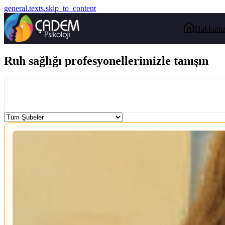
general.texts.skip_to_content
Hakkımı
Ruh sağlığı profesyonellerimizle tanışın