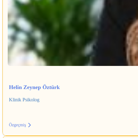
Helin Zeynep Öztürk
Klinik Psikolog
Özgeçmiş