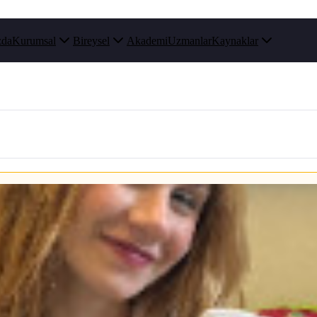
zda
Kurumsal
Bireysel
Akademi
Uzmanlar
Kaynaklar