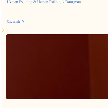
Uzman Psikolog & Uzman Psikolojik Danışman
Özgeçmiş