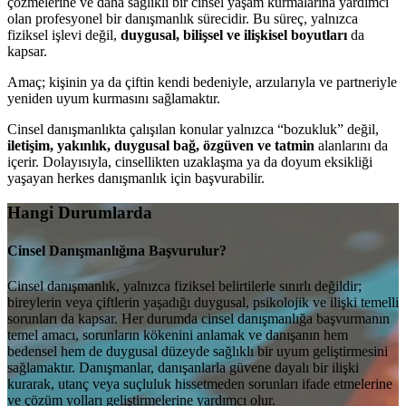
çözmelerine ve daha sağlıklı bir cinsel yaşam kurmalarına yardımcı
olan profesyonel bir danışmanlık sürecidir. Bu süreç, yalnızca
fiziksel işlevi değil,
duygusal, bilişsel ve ilişkisel boyutları
da
kapsar.
Amaç; kişinin ya da çiftin kendi bedeniyle, arzularıyla ve partneriyle
yeniden uyum kurmasını sağlamaktır.
Cinsel danışmanlıkta çalışılan konular yalnızca “bozukluk” değil,
iletişim, yakınlık, duygusal bağ, özgüven ve tatmin
alanlarını da
içerir. Dolayısıyla, cinsellikten uzaklaşma ya da doyum eksikliği
yaşayan herkes danışmanlık için başvurabilir.
Hangi Durumlarda
Cinsel Danışmanlığına Başvurulur?
Cinsel danışmanlık, yalnızca fiziksel belirtilerle sınırlı değildir;
bireylerin veya çiftlerin yaşadığı duygusal, psikolojik ve ilişki temelli
sorunları da kapsar. Her durumda cinsel danışmanlığa başvurmanın
temel amacı, sorunların kökenini anlamak ve danışanın hem
bedensel hem de duygusal düzeyde sağlıklı bir uyum geliştirmesini
sağlamaktır. Danışmanlar, danışanlarla güvene dayalı bir ilişki
kurarak, utanç veya suçluluk hissetmeden sorunları ifade etmelerine
ve çözüm yolları geliştirmelerine yardımcı olur.