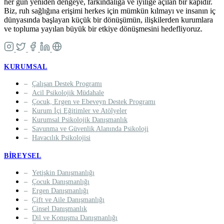
her gün yeniden dengeye, farkındalığa ve iyiliğe açılan bir kapıdır.
Biz, ruh sağlığına erişimi herkes için mümkün kılmayı ve insanın iç
dünyasında başlayan küçük bir dönüşümün, ilişkilerden kurumlara
ve topluma yayılan büyük bir etkiye dönüşmesini hedefliyoruz.
KURUMSAL
Çalışan Destek Programı
Acil Psikolojik Müdahale
Çocuk, Ergen ve Ebeveyn Destek Programı
Kurum İçi Eğitimler ve Atölyeler
Kurumsal Psikolojik Danışmanlık
Savunma ve Güvenlik Alanında Psikoloji
Havacılık Psikolojisi
BIREYSEL
Yetişkin Danışmanlığı
Çocuk Danışmanlığı
Ergen Danışmanlığı
Çift ve Aile Danışmanlığı
Cinsel Danışmanlık
Dil ve Konuşma Danışmanlığı