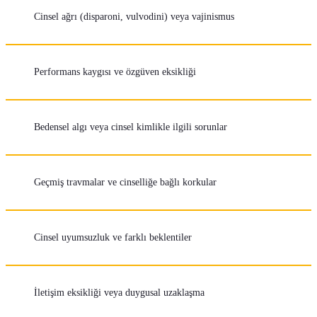
Cinsel ağrı (disparoni, vulvodini) veya vajinismus
Performans kaygısı ve özgüven eksikliği
Bedensel algı veya cinsel kimlikle ilgili sorunlar
Geçmiş travmalar ve cinselliğe bağlı korkular
Cinsel uyumsuzluk ve farklı beklentiler
İletişim eksikliği veya duygusal uzaklaşma