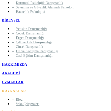
Kurumsal Psikolojik Danışmanlık
Savunma ve Güvenlik Alanında Psikoloji
Havacılık Psikolojisi
BIREYSEL
Yetişkin Danışmanlığı
Çocuk Danışmanlığı
Ergen Danışmanlığı
Çift ve Aile Danışmanlığı
Cinsel Danışmanlık
Dil ve Konuşma Danışmanlığı
Özel Eğitim Danışmanlığı
HAKKIMIZDA
AKADEMI
UZMANLAR
KAYNAKLAR
Blog
Vaka Çalışmaları