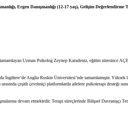
manlığı, Ergen Danışmanlığı (12-17 yaş), Gelişim Değerlendirme T
a tamamlayan Uzman Psikolog Zeynep Karadeniz, eğitim süresince AÇEV,
ında İngiltere’de Anglia Ruskin Üniversitesi’nde tamamlamıştır. Yüksek
 arasında çeşitli çevrimiçi platformlarda ailelere psikoterapi desteği s
ışmalarına devam etmektedir. Terapi süreçlerinde Bilişsel Davranışçı 