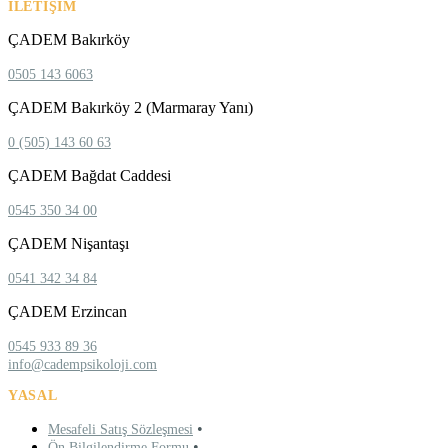
İLETIŞIM
ÇADEM Bakırköy
0505 143 6063
ÇADEM Bakırköy 2 (Marmaray Yanı)
0 (505) 143 60 63
ÇADEM Bağdat Caddesi
0545 350 34 00
ÇADEM Nişantaşı
0541 342 34 84
ÇADEM Erzincan
0545 933 89 36
info@cadempsikoloji.com
YASAL
•
Mesafeli Satış Sözleşmesi
•
Ön Bilgilendirme Formu