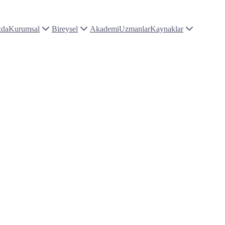
zda
Kurumsal
Bireysel
Akademi
Uzmanlar
Kaynaklar