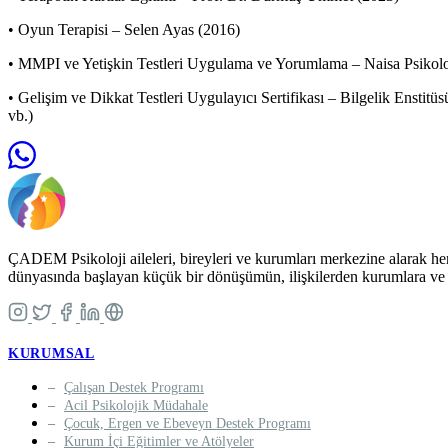
• Oyun Terapisi – Selen Ayas (2016)
• MMPI ve Yetişkin Testleri Uygulama ve Yorumlama – Naisa Psikolo
• Gelişim ve Dikkat Testleri Uygulayıcı Sertifikası – Bilgelik Ensti
vb.)
ÇADEM Psikoloji aileleri, bireyleri ve kurumları merkezine alarak her 
dünyasında başlayan küçük bir dönüşümün, ilişkilerden kurumlara ve 
KURUMSAL
Çalışan Destek Programı
Acil Psikolojik Müdahale
Çocuk, Ergen ve Ebeveyn Destek Programı
Kurum İçi Eğitimler ve Atölyeler