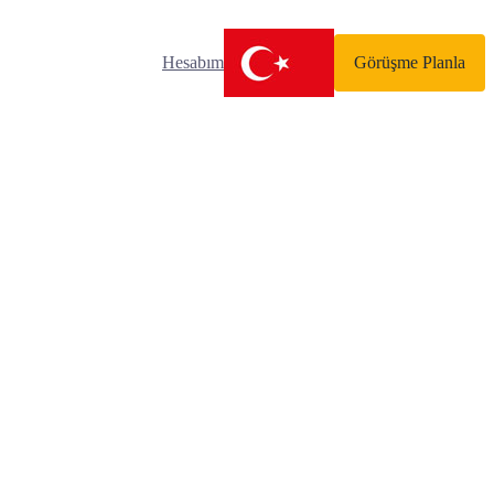
Hesabım
Görüşme Planla