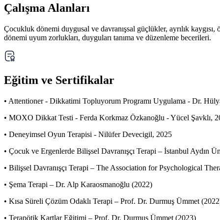
Çalışma Alanları
Çocukluk dönemi duygusal ve davranışsal güçlükler, ayrılık kaygısı, ö
dönemi uyum zorlukları, duyguları tanıma ve düzenleme becerileri.
Eğitim ve Sertifikalar
• Attentioner - Dikkatimi Topluyorum Programı Uygulama - Dr. Hül
• MOXO Dikkat Testi - Ferda Korkmaz Özkanoğlu - Yücel Şavklı, 
• Deneyimsel Oyun Terapisi - Nilüfer Devecigil, 2025
• Çocuk ve Ergenlerde Bilişsel Davranışçı Terapi – İstanbul Aydın Ün
• Bilişsel Davranışçı Terapi – The Association for Psychological The
• Şema Terapi – Dr. Alp Karaosmanoğlu (2022)
• Kısa Süreli Çözüm Odaklı Terapi – Prof. Dr. Durmuş Ümmet (2022
• Terapötik Kartlar Eğitimi – Prof. Dr. Durmuş Ümmet (2023)