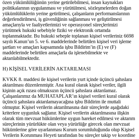
özen yükümlülüğünün yerine getirilebilmesi, insan kaynakları
politikalarının uygulanması ve yürütülmesi, sözleşmelerden doğan
yükümlülüklerin yerine getirilmesi, çalışanların performanslarının
değerlendirilmesi, iş güvenliğinin sağlanması ve geliştirilmesi
amaçlarıyla ve faaliyetlerimizi ve operasyonel süreçlerimizi
yürütmek hukuki sebebiyle fiziki ve elektronik ortamda
toplanmaktadır. Bu hukuki sebeple toplanan kişisel verileriniz 6698
sayılı Kanun’un 5. ve 6. maddelerinde belirtilen kişisel veri işleme
şartları ve amaçları kapsamında işbu Bildirim’in (E) ve (F)
maddelerinde belirtilen amaçlarla da işlenebilmekte ve
aktarılabilmektedir.
H) KİŞİSEL VERİLERİN AKTARILMASI
KVKK 8. maddesi ile kişisel verilerin yurt içinde üçüncü şahıslara
aktarılması düzenlenmiştir. Ana kural olarak kişisel veriler, ilgili
kişinin açık rızası olmaksızın üçüncü şahıslara aktarılamaz.
Çalışanlarımız da MUHATAPLAR’ın kişisel verileri kural olarak
üçüncü şahıslara aktarılamayacağına işbu Bildirim ile muttali
olmuştur. Kişisel verilerin aktarılmasına dair süreçlerde aşağıdaki
kriterlere uygunluk sağlanır. Kişisel verilerin aktarılmasına ilişkin
olarak tüm mevzuat hükümlerine uygun hareket edilmesi ve aktarım
süreçlerinin yürürlükte olan veya yürürlüğe girecek olan mevzuat
hükümlerine göre uyarlanması Kurum sorumluluğunda olup Kişisel
Verilerin Korunması Heyeti tarafından bu süreçler takip ve koordine