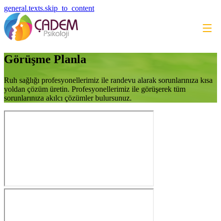
general.texts.skip_to_content
Görüşme Planla
Ruh sağlığı profesyonellerimiz ile randevu alarak sorunlarınıza kısa
yoldan çözüm üretin. Profesyonellerimiz ile görüşerek tüm
sorunlarınıza akılcı çözümler bulursunuz.