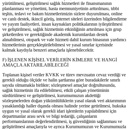
yürütülmesi, geliştirilmesi sağlık hizmetleri ile finansmanının
planlanması ve yönetimi, hasta memnuniyetinin arttırılması, tıbbi
teşhis, tedavi ve bakım hizmetlerimizin sizlere duyurulması, online
ve canlı destek, ikincil görüş, internet siteleri üzerinden bilgilendirme
ve yayım faaliyetleri, insan kaynakları politikalarının iyileştirilmesi
ve geliştirilmesi, sağlık hizmetinin etkinliğinin artırılması için grup
şirketlerden ve gerektiğinde akademik kurumlardan destek
alınabilmesi, otopark ve vale hizmeti dahil kurum binasının yardımcı
hizmetlerinin gerçekleştirilebilmesi ve yasal sınırlar içerisinde
kalmak kaydıyla benzeri amaçlarla işlenebilecektir.
F) İŞLENEN KİŞİSEL VERİLERİN KİMLERE VE HANGİ
AMAÇLA AKTARILABİLECEĞİ
Toplanan kişisel veriler KVKK ve türev mevzuatın cevaz verdiği ve
gerekli olduğu ölçüde ve halin şartlarına göre buradakilerle sınırlı
sayıda olmamakla birlikte; sözleşmesel amaçlar doğrultusunda,
sağlık hizmetinin ifa edilebilmesi, etkili çalışan yönetiminin
sürdürülmesi ve geliştirilmesi, kurumumuzun akdettiği
sözleşmelerden doğan yükümlülüklerin yasal olarak veri aktarımının
yasaklandığı haller dışında olması halinde yerine getirilmesi, hukuka
uygun ve yasal olarak gerekli idari işlemlerin yapılabilmesi için
departmanlar arası sevk ve bilgi tedariği, çalışanların
performanslarının değerlendirilmesi, iş güvenliğinin sağlanması ve
geliştirilmesi amaçlarıyla ve ayrıca Kurumumuzun ve Kurumumuzla