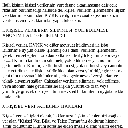
İlgili kişinin kişisel verilerinin yurt dışına aktarılmasına dair açık
rızasının bulunmadığı hallerde de, kişisel verilerin işlenmesine ilişkin
ve aktarım bakımından KVKK ve ilgili mevzuat kapsamında izin
verilen işleme ve aktarımlar yapılabilecektir.
İ. KİŞİSEL VERİLERİN SİLİNMESİ, YOK EDİLMESİ,
ANONİM HALE GETİRİLMESİ
Kişisel veriler, KVKK ve diğer mevzuat hükümleri ile işbu
Bildirim’e uygun olarak işlenmiş olsa dahi, verilerin işlenmesini
gerektiren sebeplerin ortadan kalkması ile ilgili kişinin talebi veya
bizzat Kurum tarafından silinmeli, yok edilmeli veya anonim hale
getirilmelidir. Kurum, verilerin silinmesi, yok edilmesi veya anonim
hale getirilmesine ilişkin yürürlükte olan veya yürürlüğe girecek olan
yeni tüm mevzuat hükümlerini yerine getirmeye elverişli idari ve
teknik altyapıyı sağlar. Çalışanlar verilerin silinmesi, yok edilmesi
veya anonim hale getirilmesine ilişkin yürürlükte olan veya
yürürlüğe girecek olan yeni tüm mevzuat hükümlerini uygulamakla
mükelleftir.
J. KİŞİSEL VERİ SAHİBİNİN HAKLARI
Kişisel veri sahipleri olarak, haklarınıza ilişkin taleplerinizi aşağıda
yer alan “Kişisel Veri Bilgi ve Talep Formu”nu doldurup hizmet
almış olduğunuz Kurum adresine elden imzalı olarak teslim ederek,