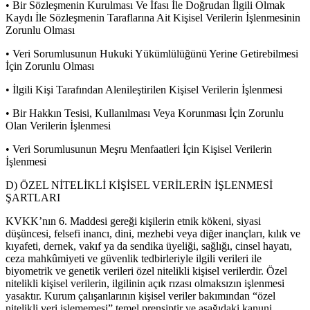
• Bir Sözleşmenin Kurulması Ve İfası İle Doğrudan İlgili Olmak
Kaydı İle Sözleşmenin Taraflarına Ait Kişisel Verilerin İşlenmesinin
Zorunlu Olması
• Veri Sorumlusunun Hukuki Yükümlülüğünü Yerine Getirebilmesi
İçin Zorunlu Olması
• İlgili Kişi Tarafından Alenileştirilen Kişisel Verilerin İşlenmesi
• Bir Hakkın Tesisi, Kullanılması Veya Korunması İçin Zorunlu
Olan Verilerin İşlenmesi
• Veri Sorumlusunun Meşru Menfaatleri İçin Kişisel Verilerin
İşlenmesi
D) ÖZEL NİTELİKLİ KİŞİSEL VERİLERİN İŞLENMESİ
ŞARTLARI
KVKK’nın 6. Maddesi gereği kişilerin etnik kökeni, siyasi
düşüncesi, felsefi inancı, dini, mezhebi veya diğer inançları, kılık ve
kıyafeti, dernek, vakıf ya da sendika üyeliği, sağlığı, cinsel hayatı,
ceza mahkûmiyeti ve güvenlik tedbirleriyle ilgili verileri ile
biyometrik ve genetik verileri özel nitelikli kişisel verilerdir. Özel
nitelikli kişisel verilerin, ilgilinin açık rızası olmaksızın işlenmesi
yasaktır. Kurum çalışanlarının kişisel veriler bakımından “özel
nitelikli veri işlememesi” temel prensiptir ve aşağıdaki kanuni