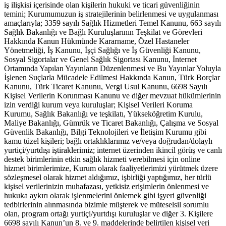
iş ilişkisi içerisinde olan kişilerin hukuki ve ticari güvenliğinin
temini; Kurumumuzun iş stratejilerinin belirlenmesi ve uygulanması
amaçlarıyla; 3359 sayılı Sağlık Hizmetleri Temel Kanunu, 663 sayılı
Sağlık Bakanlığı ve Bağlı Kuruluşlarının Teşkilat ve Görevleri
Hakkında Kanun Hükmünde Kararname, Özel Hastaneler
Yönetmeliği, İş Kanunu, İşçi Sağlığı ve İş Güvenliği Kanunu,
Sosyal Sigortalar ve Genel Sağlık Sigortası Kanunu, İnternet
Ortamında Yapılan Yayınların Düzenlenmesi ve Bu Yayınlar Yoluyla
İşlenen Suçlarla Mücadele Edilmesi Hakkında Kanun, Türk Borçlar
Kanunu, Türk Ticaret Kanunu, Vergi Usul Kanunu, 6698 Sayılı
Kişisel Verilerin Korunması Kanunu ve diğer mevzuat hükümlerinin
izin verdiği kurum veya kuruluşlar; Kişisel Verileri Koruma
Kurumu, Sağlık Bakanlığı ve teşkilatı, Yükseköğretim Kurulu,
Maliye Bakanlığı, Gümrük ve Ticaret Bakanlığı, Çalışma ve Sosyal
Güvenlik Bakanlığı, Bilgi Teknolojileri ve İletişim Kurumu gibi
kamu tüzel kişileri; bağlı ortaklıklarımız ve/veya doğrudan/dolaylı
yurtiçi/yurtdışı iştiraklerimiz; internet üzerinden ikincil görüş ve canlı
destek birimlerinin etkin sağlık hizmeti verebilmesi için online
hizmet birimlerimize, Kurum olarak faaliyetlerimizi yürütmek üzere
sözleşmesel olarak hizmet aldığımız, işbirliği yaptığımız, her türlü
kişisel verilerinizin muhafazası, yetkisiz erişimlerin önlenmesi ve
hukuka aykırı olarak işlenmelerini önlemek gibi işyeri güvenliği
tedbirlerinin alınmasında bizimle müşterek ve müteselsil sorumlu
olan, program ortağı yurtiçi/yurtdışı kuruluşlar ve diğer 3. Kişilere
6698 sayılı Kanun’un 8. ve 9. maddelerinde belirtilen kişisel veri