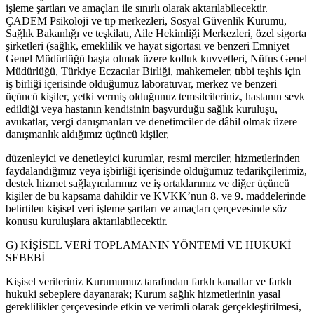
işleme şartları ve amaçları ile sınırlı olarak aktarılabilecektir.
ÇADEM Psikoloji ve tıp merkezleri, Sosyal Güvenlik Kurumu,
Sağlık Bakanlığı ve teşkilatı, Aile Hekimliği Merkezleri, özel sigorta
şirketleri (sağlık, emeklilik ve hayat sigortası ve benzeri Emniyet
Genel Müdürlüğü başta olmak üzere kolluk kuvvetleri, Nüfus Genel
Müdürlüğü, Türkiye Eczacılar Birliği, mahkemeler, tıbbi teşhis için
iş birliği içerisinde olduğumuz laboratuvar, merkez ve benzeri
üçüncü kişiler, yetki vermiş olduğunuz temsilcileriniz, hastanın sevk
edildiği veya hastanın kendisinin başvurduğu sağlık kuruluşu,
avukatlar, vergi danışmanları ve denetimciler de dâhil olmak üzere
danışmanlık aldığımız üçüncü kişiler,
düzenleyici ve denetleyici kurumlar, resmi merciler, hizmetlerinden
faydalandığımız veya işbirliği içerisinde olduğumuz tedarikçilerimiz,
destek hizmet sağlayıcılarımız ve iş ortaklarımız ve diğer üçüncü
kişiler de bu kapsama dahildir ve KVKK’nun 8. ve 9. maddelerinde
belirtilen kişisel veri işleme şartları ve amaçları çerçevesinde söz
konusu kuruluşlara aktarılabilecektir.
G) KİŞİSEL VERİ TOPLAMANIN YÖNTEMİ VE HUKUKİ
SEBEBİ
Kişisel verileriniz Kurumumuz tarafından farklı kanallar ve farklı
hukuki sebeplere dayanarak; Kurum sağlık hizmetlerinin yasal
gereklilikler çerçevesinde etkin ve verimli olarak gerçekleştirilmesi,