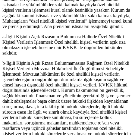
istisnalar ile yükümlülükler saklı kalmak kaydıyla özel nitelikli
kişisel verilerin işlenmesi kural olarak kesinlikle yasaktır. Kurum da
aşağıdaki kanuni istisnalar ve yükümlülükler saklı kalmak kaydıyla,
Muhatapların “özel nitelikli kişisel verilerini” işlememeyi temel kural
ve prensip edinmiştir. Ana prensibin istisnaları aşağıdaki gibidir:
a-İlgili Kişinin Açık Rızasının Bulunması Halinde Özel Nitelikli
Kişisel Verilerin İşlenmesi: Özel nitelikli kişisel verilerin açık rıza
olmaksızın işlenebilmesine dair KVKK ile öngörülen hükümler
saklıdır.
b-İlgili Kişinin Açık Rızası Bulunmamasına Rağmen Özel Nitelikli
Kişisel Verilerin Mevzuat Hükümleri İle Öngörülmesi Sebebiyle
İşlenmesi: Mevzuat hükümleri ile özel nitelikli kişisel verilerin
işlenebileceğinin öngörüldüğü durumlarda ilgili kişinin sağlık ve
cinsel hayatı dışındaki özel nitelikli kişisel verileri, KVKK hükmü
doğrultusunda işlenebilecektir. Kurum bakımından bu gereklilik,
sağlık hizmetinin finansman ve yönetimin gerektirdiği iş ve işlemler
dahil; sözleşmeler başta olmak üzere hukuki ilişkiden kaynaklanan
soruşturma, dava, icra takibi gibi hukuki süreçlerde, ilgili hukuki
sürecin esası ile ilgili ve sınırlı olmak kaydıyla özel nitelikli kişisel
verilerin hukuki süreçlere sunulması, bu süreçlerde kolluk
makamları, soruşturma makamları, mahkemelerce re’sen veya
taraflarca veya üçüncü şahıslar tarafından toplanan özel nitelikli
kişisel verilerin hukuki süreçlerde yer alması ve hukuki süreçler için