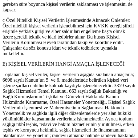
gereken süre boyunca kişisel verilerin saklanması ve işlenmesini de
kapsar.
c-Özel Nitelikli Kişisel Verilerin İşlenmesinde Alınacak Önlemler:
Özel nitelikli kişisel verilerin işlenebilmesi için KVKK gereği şifreli
erişimle yetkisiz girişi ve siber saldırıları engelleme başta olmak
üzere gerekli teknik ve idari tedbirler alınır. Bu husus Kişisel
Verilerin Korunması Heyeti tarafından takip ve koordine edilir.
Çalışanlar da söz konusu idari ve teknik tedbirlere uymakla
mükelleftir.
E) KİŞİSEL VERİLERİN HANGİ AMAÇLA İŞLENECEĞİ
Toplanan kişisel veriler, kişisel verilerin aşağıda sıralanan amaçlarla;
6698 sayılı Kanun’un 5. ve 6. maddelerinde belirtilen kişisel veri
işleme şartları dahilinde kalmak kaydıyla işlenebilecektir: 3359 sayılı
Sağlık Hizmetleri Temel Kanunu, 663 sayılı Sağlık Bakanlığı ve
Bağlı Kuruluşlarının Teşkilat ve Görevleri Hakkında Kanun
Hükmünde Kararname, Özel Hastaneler Yönetmeliği, Kişisel Sağlık
Verilerinin İşlenmesi ve Mahremiyetinin Sağlanması Hakkında
Yönetmelik ve sağlıkla ilgili diğer düzenlemelerde yer alan hukuki
yükümlülükler kapsamında verileriniz işlenmektedir. Ayrıca toplum
sağlığı tıbbî teşhis, tedavi ve bakım hizmetlerinin yürütülmesi, erken
teşhis ve koruyucu hekimlik, sağlık hizmetleri ile finansmanının
planlanması ve yönetimi; randevu almanız halinde randevu hakkında