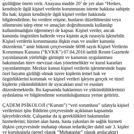
gizliliğine önem verir. Anayasa madde 20’ de yer alan “Herkes,
kendisiyle ilgili kişisel verilerin korunmasını isteme hakkına sahiptir.
Bu hak; kişinin kendisiyle ilgili kişisel veriler hakkında
bilgilendirilme, bu verilere erişme, bunların düzeltilmesini veya
silinmesini talep etme ve amaçları doğrultusunda kullanılıp
kullanılmadığını öğrenmeyi de kapsar. Kişisel veriler, ancak
kanunda öngörülen hallerde veya kişinin açık rızasıyla işlenebilir.
Kişisel verilerin korunmasına ilişkin esas ve usuller kanunla
düzenlenir.” amir hükmü çerçevesinde 6698 sayılı Kişisel Verilerin
Korunması Kanunu (“KVKK”) 07.04.2016 tarihli Resmi Gazetede
yayımlanarak yürürlüğe girmiştir ve kanunun uygulanması
bakımından türev mevzuat olan yönetmelikler ve kurul kararları
yayımlanmıştır. Mezkur kanun kişisel verilerin işlenmesinde başta
özel hayatın gizliliği olmak üzere kişilerin temel hak ve
özgürlüklerini korumak ve kişisel verileri işleyen gerçek ve tüzel
kişilerin yükümlülükleri ile uyacakları usul ve esasları
düzenlemektedir. Bu kapsamda haklarınızı ve yükümlülüklerinizi
aydınlatma ve bilgilendirme sorumluluğumuzu yerine getiririz.
ÇADEM PSİKOLOJİ (“Kurum”) “veri sorumlusu” sıfatıyla kişisel
verilerinizi işbu Bildirim çerçevesinde açıklanan kapsamda
işleyebilecektir. Çalışanlar da iş gereklilikleri bakımından
hizmetlerini; hizmet alan hasta, hasta yakınları ile sağlık hizmeti
ilişkisi çerçevesinde muhatap olunan tedarikçiler dahil sair 3. kişiler
ve kuruluşlarla (genel olarak “Muhataplar” olarak anılacaktır)