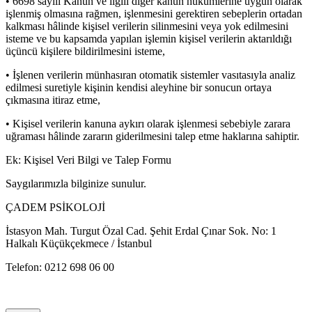
• 6698 sayılı Kanun ve ilgili diğer kanun hükümlerine uygun olarak
işlenmiş olmasına rağmen, işlenmesini gerektiren sebeplerin ortadan
kalkması hâlinde kişisel verilerin silinmesini veya yok edilmesini
isteme ve bu kapsamda yapılan işlemin kişisel verilerin aktarıldığı
üçüncü kişilere bildirilmesini isteme,
• İşlenen verilerin münhasıran otomatik sistemler vasıtasıyla analiz
edilmesi suretiyle kişinin kendisi aleyhine bir sonucun ortaya
çıkmasına itiraz etme,
• Kişisel verilerin kanuna aykırı olarak işlenmesi sebebiyle zarara
uğraması hâlinde zararın giderilmesini talep etme haklarına sahiptir.
Ek: Kişisel Veri Bilgi ve Talep Formu
Saygılarımızla bilginize sunulur.
ÇADEM PSİKOLOJİ
İstasyon Mah. Turgut Özal Cad. Şehit Erdal Çınar Sok. No: 1
Halkalı Küçükçekmece / İstanbul
Telefon: 0212 698 06 00