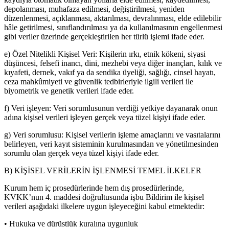
depolanması, muhafaza edilmesi, değiştirilmesi, yeniden
düzenlenmesi, açıklanması, aktarılması, devralınması, elde edilebilir
hâle getirilmesi, sınıflandırılması ya da kullanılmasının engellenmesi
gibi veriler üzerinde gerçekleştirilen her türlü işlemi ifade eder.
e) Özel Nitelikli Kişisel Veri: Kişilerin ırkı, etnik kökeni, siyasi
düşüncesi, felsefi inancı, dini, mezhebi veya diğer inançları, kılık ve
kıyafeti, dernek, vakıf ya da sendika üyeliği, sağlığı, cinsel hayatı,
ceza mahkûmiyeti ve güvenlik tedbirleriyle ilgili verileri ile
biyometrik ve genetik verileri ifade eder.
f) Veri işleyen: Veri sorumlusunun verdiği yetkiye dayanarak onun
adına kişisel verileri işleyen gerçek veya tüzel kişiyi ifade eder.
g) Veri sorumlusu: Kişisel verilerin işleme amaçlarını ve vasıtalarını
belirleyen, veri kayıt sisteminin kurulmasından ve yönetilmesinden
sorumlu olan gerçek veya tüzel kişiyi ifade eder.
B) KİŞİSEL VERİLERİN İŞLENMESİ TEMEL İLKELER
Kurum hem iç prosedürlerinde hem dış prosedürlerinde,
KVKK’nun 4. maddesi doğrultusunda işbu Bildirim ile kişisel
verileri aşağıdaki ilkelere uygun işleyeceğini kabul etmektedir:
• Hukuka ve dürüstlük kuralına uygunluk