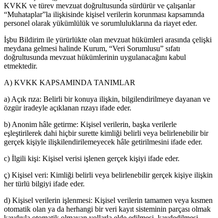
KVKK ve türev mevzuat doğrultusunda sürdürür ve çalışanlar
“Muhataplar”la ilişkisinde kişisel verilerin korunması kapsamında
personel olarak yükümlülük ve sorumluluklarına da riayet eder.
İşbu Bildirim ile yürürlükte olan mevzuat hükümleri arasında çelişki
meydana gelmesi halinde Kurum, “Veri Sorumlusu” sıfatı
doğrultusunda mevzuat hükümlerinin uygulanacağını kabul
etmektedir.
A) KVKK KAPSAMINDA TANIMLAR
a) Açık rıza: Belirli bir konuya ilişkin, bilgilendirilmeye dayanan ve
özgür iradeyle açıklanan rızayı ifade eder.
b) Anonim hâle getirme: Kişisel verilerin, başka verilerle
eşleştirilerek dahi hiçbir surette kimliği belirli veya belirlenebilir bir
gerçek kişiyle ilişkilendirilemeyecek hâle getirilmesini ifade eder.
c) İlgili kişi: Kişisel verisi işlenen gerçek kişiyi ifade eder.
ç) Kişisel veri: Kimliği belirli veya belirlenebilir gerçek kişiye ilişkin
her türlü bilgiyi ifade eder.
d) Kişisel verilerin işlenmesi: Kişisel verilerin tamamen veya kısmen
otomatik olan ya da herhangi bir veri kayıt sisteminin parçası olmak
kaydıyla otomatik olmayan yollarla elde edilmesi, kaydedilmesi,