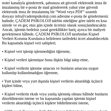
noter kanalıyla göndererek, şahsınıza ait güvenli elektronik imza ile
imzalanmış bir e-posta ile mail göndererek yahut yine güvenli
elektronik imza ile imzalanmış bir “Word veya PDF” uzantılı
dosyayı
info@cadempsikoloji.com
adresine e-posta ile göndermeniz
halinde; ÇADEM PSİKOLOJİ talebin niteliğine göre talebi en kısa
sürede ve en geç otuz gün içinde ücretsiz olarak sonuçlandıracaktır.
Ancak, işlemin bedelsiz yasal gereklilikler hariç ayrıca bir maliyeti
gerektirmesi hâlinde, ÇADEM PSİKOLOJİ tarafından Kişisel
Verileri Koruma Kurulunca belirlenen tarifedeki ücret alınabilecektir.
Bu kapsamda kişisel veri sahipleri;
• Kişisel veri işlenip işlenmediğini öğrenme,
• Kişisel verileri işlenmişse buna ilişkin bilgi talep etme,
• Kişisel verilerin işlenme amacını ve bunların amacına uygun
kullanılıp kullanılmadığını öğrenme,
• Yurt içinde veya yurt dışında kişisel verilerin aktarıldığı üçüncü
kişileri bilme,
• Kişisel verilerin eksik veya yanlış işlenmiş olması hâlinde bunların
düzeltilmesini isteme ve bu kapsamda yapılan işlemin kişisel
verilerin aktarıldığı üçüncü kişilere bildirilmesini isteme,