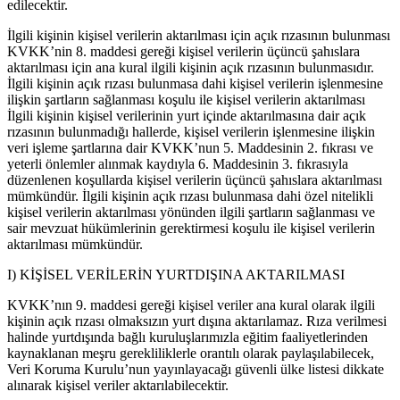
edilecektir.
İlgili kişinin kişisel verilerin aktarılması için açık rızasının bulunması
KVKK’nin 8. maddesi gereği kişisel verilerin üçüncü şahıslara
aktarılması için ana kural ilgili kişinin açık rızasının bulunmasıdır.
İlgili kişinin açık rızası bulunmasa dahi kişisel verilerin işlenmesine
ilişkin şartların sağlanması koşulu ile kişisel verilerin aktarılması
İlgili kişinin kişisel verilerinin yurt içinde aktarılmasına dair açık
rızasının bulunmadığı hallerde, kişisel verilerin işlenmesine ilişkin
veri işleme şartlarına dair KVKK’nun 5. Maddesinin 2. fıkrası ve
yeterli önlemler alınmak kaydıyla 6. Maddesinin 3. fıkrasıyla
düzenlenen koşullarda kişisel verilerin üçüncü şahıslara aktarılması
mümkündür. İlgili kişinin açık rızası bulunmasa dahi özel nitelikli
kişisel verilerin aktarılması yönünden ilgili şartların sağlanması ve
sair mevzuat hükümlerinin gerektirmesi koşulu ile kişisel verilerin
aktarılması mümkündür.
I) KİŞİSEL VERİLERİN YURTDIŞINA AKTARILMASI
KVKK’nın 9. maddesi gereği kişisel veriler ana kural olarak ilgili
kişinin açık rızası olmaksızın yurt dışına aktarılamaz. Rıza verilmesi
halinde yurtdışında bağlı kuruluşlarımızla eğitim faaliyetlerinden
kaynaklanan meşru gerekliliklerle orantılı olarak paylaşılabilecek,
Veri Koruma Kurulu’nun yayınlayacağı güvenli ülke listesi dikkate
alınarak kişisel veriler aktarılabilecektir.