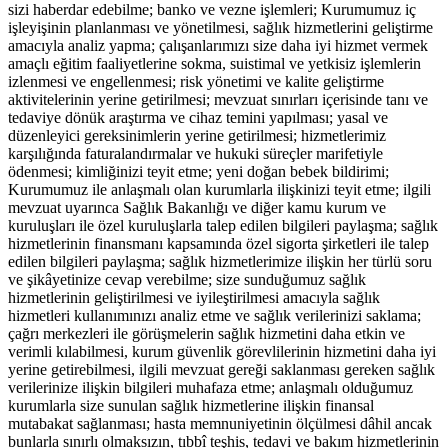
sizi haberdar edebilme; banko ve vezne işlemleri; Kurumumuz iç
işleyişinin planlanması ve yönetilmesi, sağlık hizmetlerini geliştirme
amacıyla analiz yapma; çalışanlarımızı size daha iyi hizmet vermek
amaçlı eğitim faaliyetlerine sokma, suistimal ve yetkisiz işlemlerin
izlenmesi ve engellenmesi; risk yönetimi ve kalite geliştirme
aktivitelerinin yerine getirilmesi; mevzuat sınırları içerisinde tanı ve
tedaviye dönük araştırma ve cihaz temini yapılması; yasal ve
düzenleyici gereksinimlerin yerine getirilmesi; hizmetlerimiz
karşılığında faturalandırmalar ve hukuki süreçler marifetiyle
ödenmesi; kimliğinizi teyit etme; yeni doğan bebek bildirimi;
Kurumumuz ile anlaşmalı olan kurumlarla ilişkinizi teyit etme; ilgili
mevzuat uyarınca Sağlık Bakanlığı ve diğer kamu kurum ve
kuruluşları ile özel kuruluşlarla talep edilen bilgileri paylaşma; sağlık
hizmetlerinin finansmanı kapsamında özel sigorta şirketleri ile talep
edilen bilgileri paylaşma; sağlık hizmetlerimize ilişkin her türlü soru
ve şikâyetinize cevap verebilme; size sunduğumuz sağlık
hizmetlerinin geliştirilmesi ve iyileştirilmesi amacıyla sağlık
hizmetleri kullanımınızı analiz etme ve sağlık verilerinizi saklama;
çağrı merkezleri ile görüşmelerin sağlık hizmetini daha etkin ve
verimli kılabilmesi, kurum güvenlik görevlilerinin hizmetini daha iyi
yerine getirebilmesi, ilgili mevzuat gereği saklanması gereken sağlık
verilerinize ilişkin bilgileri muhafaza etme; anlaşmalı olduğumuz
kurumlarla size sunulan sağlık hizmetlerine ilişkin finansal
mutabakat sağlanması; hasta memnuniyetinin ölçülmesi dâhil ancak
bunlarla sınırlı olmaksızın, tıbbî teşhis, tedavi ve bakım hizmetlerinin