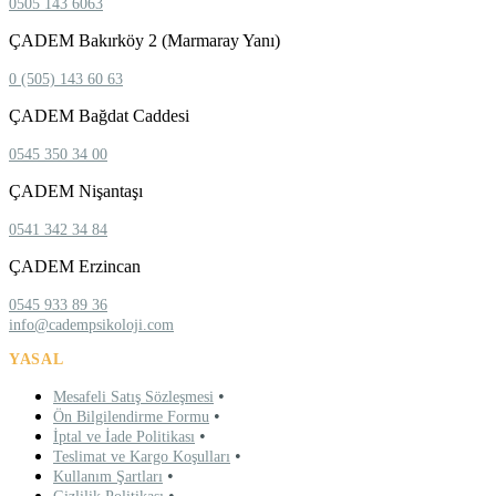
0505 143 6063
ÇADEM Bakırköy 2 (Marmaray Yanı)
0 (505) 143 60 63
ÇADEM Bağdat Caddesi
0545 350 34 00
ÇADEM Nişantaşı
0541 342 34 84
ÇADEM Erzincan
0545 933 89 36
info@cadempsikoloji.com
YASAL
•
Mesafeli Satış Sözleşmesi
•
Ön Bilgilendirme Formu
•
İptal ve İade Politikası
•
Teslimat ve Kargo Koşulları
•
Kullanım Şartları
•