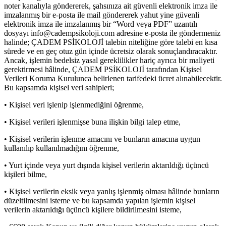
noter kanalıyla göndererek, şahsınıza ait güvenli elektronik imza ile
imzalanmış bir e-posta ile mail göndererek yahut yine güvenli
elektronik imza ile imzalanmış bir “Word veya PDF” uzantılı
dosyayı
info@cadempsikoloji.com
adresine e-posta ile göndermeniz
halinde; ÇADEM PSİKOLOJİ talebin niteliğine göre talebi en kısa
sürede ve en geç otuz gün içinde ücretsiz olarak sonuçlandıracaktır.
Ancak, işlemin bedelsiz yasal gereklilikler hariç ayrıca bir maliyeti
gerektirmesi hâlinde, ÇADEM PSİKOLOJİ tarafından Kişisel
Verileri Koruma Kurulunca belirlenen tarifedeki ücret alınabilecektir.
Bu kapsamda kişisel veri sahipleri;
• Kişisel veri işlenip işlenmediğini öğrenme,
• Kişisel verileri işlenmişse buna ilişkin bilgi talep etme,
• Kişisel verilerin işlenme amacını ve bunların amacına uygun
kullanılıp kullanılmadığını öğrenme,
• Yurt içinde veya yurt dışında kişisel verilerin aktarıldığı üçüncü
kişileri bilme,
• Kişisel verilerin eksik veya yanlış işlenmiş olması hâlinde bunların
düzeltilmesini isteme ve bu kapsamda yapılan işlemin kişisel
verilerin aktarıldığı üçüncü kişilere bildirilmesini isteme,