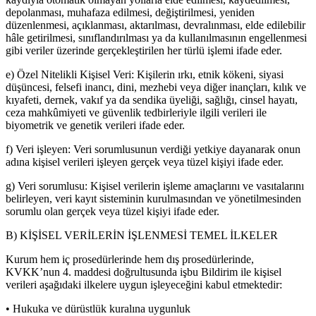
depolanması, muhafaza edilmesi, değiştirilmesi, yeniden
düzenlenmesi, açıklanması, aktarılması, devralınması, elde edilebilir
hâle getirilmesi, sınıflandırılması ya da kullanılmasının engellenmesi
gibi veriler üzerinde gerçekleştirilen her türlü işlemi ifade eder.
e) Özel Nitelikli Kişisel Veri: Kişilerin ırkı, etnik kökeni, siyasi
düşüncesi, felsefi inancı, dini, mezhebi veya diğer inançları, kılık ve
kıyafeti, dernek, vakıf ya da sendika üyeliği, sağlığı, cinsel hayatı,
ceza mahkûmiyeti ve güvenlik tedbirleriyle ilgili verileri ile
biyometrik ve genetik verileri ifade eder.
f) Veri işleyen: Veri sorumlusunun verdiği yetkiye dayanarak onun
adına kişisel verileri işleyen gerçek veya tüzel kişiyi ifade eder.
g) Veri sorumlusu: Kişisel verilerin işleme amaçlarını ve vasıtalarını
belirleyen, veri kayıt sisteminin kurulmasından ve yönetilmesinden
sorumlu olan gerçek veya tüzel kişiyi ifade eder.
B) KİŞİSEL VERİLERİN İŞLENMESİ TEMEL İLKELER
Kurum hem iç prosedürlerinde hem dış prosedürlerinde,
KVKK’nun 4. maddesi doğrultusunda işbu Bildirim ile kişisel
verileri aşağıdaki ilkelere uygun işleyeceğini kabul etmektedir:
• Hukuka ve dürüstlük kuralına uygunluk