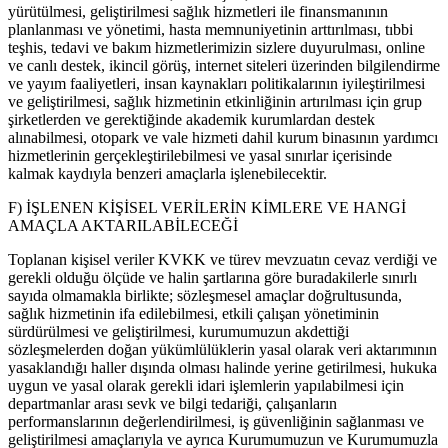
yürütülmesi, geliştirilmesi sağlık hizmetleri ile finansmanının
planlanması ve yönetimi, hasta memnuniyetinin arttırılması, tıbbi
teşhis, tedavi ve bakım hizmetlerimizin sizlere duyurulması, online
ve canlı destek, ikincil görüş, internet siteleri üzerinden bilgilendirme
ve yayım faaliyetleri, insan kaynakları politikalarının iyileştirilmesi
ve geliştirilmesi, sağlık hizmetinin etkinliğinin artırılması için grup
şirketlerden ve gerektiğinde akademik kurumlardan destek
alınabilmesi, otopark ve vale hizmeti dahil kurum binasının yardımcı
hizmetlerinin gerçekleştirilebilmesi ve yasal sınırlar içerisinde
kalmak kaydıyla benzeri amaçlarla işlenebilecektir.
F) İŞLENEN KİŞİSEL VERİLERİN KİMLERE VE HANGİ
AMAÇLA AKTARILABİLECEĞİ
Toplanan kişisel veriler KVKK ve türev mevzuatın cevaz verdiği ve
gerekli olduğu ölçüde ve halin şartlarına göre buradakilerle sınırlı
sayıda olmamakla birlikte; sözleşmesel amaçlar doğrultusunda,
sağlık hizmetinin ifa edilebilmesi, etkili çalışan yönetiminin
sürdürülmesi ve geliştirilmesi, kurumumuzun akdettiği
sözleşmelerden doğan yükümlülüklerin yasal olarak veri aktarımının
yasaklandığı haller dışında olması halinde yerine getirilmesi, hukuka
uygun ve yasal olarak gerekli idari işlemlerin yapılabilmesi için
departmanlar arası sevk ve bilgi tedariği, çalışanların
performanslarının değerlendirilmesi, iş güvenliğinin sağlanması ve
geliştirilmesi amaçlarıyla ve ayrıca Kurumumuzun ve Kurumumuzla