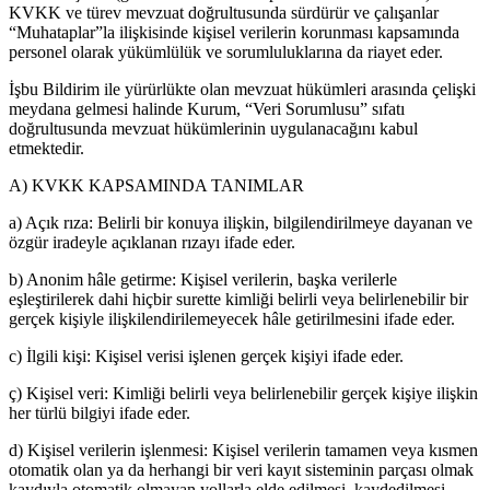
KVKK ve türev mevzuat doğrultusunda sürdürür ve çalışanlar
“Muhataplar”la ilişkisinde kişisel verilerin korunması kapsamında
personel olarak yükümlülük ve sorumluluklarına da riayet eder.
İşbu Bildirim ile yürürlükte olan mevzuat hükümleri arasında çelişki
meydana gelmesi halinde Kurum, “Veri Sorumlusu” sıfatı
doğrultusunda mevzuat hükümlerinin uygulanacağını kabul
etmektedir.
A) KVKK KAPSAMINDA TANIMLAR
a) Açık rıza: Belirli bir konuya ilişkin, bilgilendirilmeye dayanan ve
özgür iradeyle açıklanan rızayı ifade eder.
b) Anonim hâle getirme: Kişisel verilerin, başka verilerle
eşleştirilerek dahi hiçbir surette kimliği belirli veya belirlenebilir bir
gerçek kişiyle ilişkilendirilemeyecek hâle getirilmesini ifade eder.
c) İlgili kişi: Kişisel verisi işlenen gerçek kişiyi ifade eder.
ç) Kişisel veri: Kimliği belirli veya belirlenebilir gerçek kişiye ilişkin
her türlü bilgiyi ifade eder.
d) Kişisel verilerin işlenmesi: Kişisel verilerin tamamen veya kısmen
otomatik olan ya da herhangi bir veri kayıt sisteminin parçası olmak
kaydıyla otomatik olmayan yollarla elde edilmesi, kaydedilmesi,