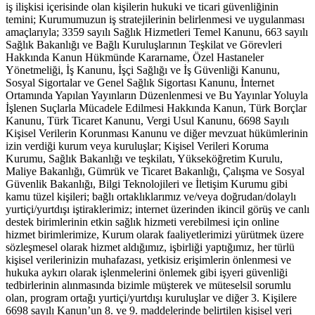
iş ilişkisi içerisinde olan kişilerin hukuki ve ticari güvenliğinin
temini; Kurumumuzun iş stratejilerinin belirlenmesi ve uygulanması
amaçlarıyla; 3359 sayılı Sağlık Hizmetleri Temel Kanunu, 663 sayılı
Sağlık Bakanlığı ve Bağlı Kuruluşlarının Teşkilat ve Görevleri
Hakkında Kanun Hükmünde Kararname, Özel Hastaneler
Yönetmeliği, İş Kanunu, İşçi Sağlığı ve İş Güvenliği Kanunu,
Sosyal Sigortalar ve Genel Sağlık Sigortası Kanunu, İnternet
Ortamında Yapılan Yayınların Düzenlenmesi ve Bu Yayınlar Yoluyla
İşlenen Suçlarla Mücadele Edilmesi Hakkında Kanun, Türk Borçlar
Kanunu, Türk Ticaret Kanunu, Vergi Usul Kanunu, 6698 Sayılı
Kişisel Verilerin Korunması Kanunu ve diğer mevzuat hükümlerinin
izin verdiği kurum veya kuruluşlar; Kişisel Verileri Koruma
Kurumu, Sağlık Bakanlığı ve teşkilatı, Yükseköğretim Kurulu,
Maliye Bakanlığı, Gümrük ve Ticaret Bakanlığı, Çalışma ve Sosyal
Güvenlik Bakanlığı, Bilgi Teknolojileri ve İletişim Kurumu gibi
kamu tüzel kişileri; bağlı ortaklıklarımız ve/veya doğrudan/dolaylı
yurtiçi/yurtdışı iştiraklerimiz; internet üzerinden ikincil görüş ve canlı
destek birimlerinin etkin sağlık hizmeti verebilmesi için online
hizmet birimlerimize, Kurum olarak faaliyetlerimizi yürütmek üzere
sözleşmesel olarak hizmet aldığımız, işbirliği yaptığımız, her türlü
kişisel verilerinizin muhafazası, yetkisiz erişimlerin önlenmesi ve
hukuka aykırı olarak işlenmelerini önlemek gibi işyeri güvenliği
tedbirlerinin alınmasında bizimle müşterek ve müteselsil sorumlu
olan, program ortağı yurtiçi/yurtdışı kuruluşlar ve diğer 3. Kişilere
6698 sayılı Kanun’un 8. ve 9. maddelerinde belirtilen kişisel veri