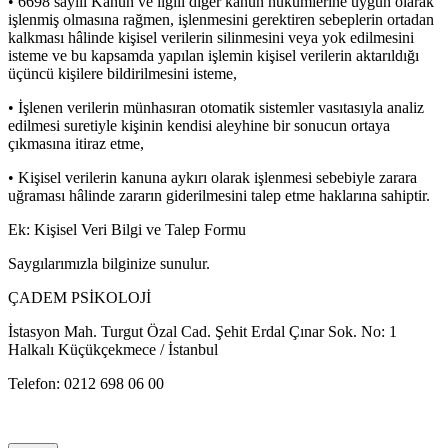
• 6698 sayılı Kanun ve ilgili diğer kanun hükümlerine uygun olarak
işlenmiş olmasına rağmen, işlenmesini gerektiren sebeplerin ortadan
kalkması hâlinde kişisel verilerin silinmesini veya yok edilmesini
isteme ve bu kapsamda yapılan işlemin kişisel verilerin aktarıldığı
üçüncü kişilere bildirilmesini isteme,
• İşlenen verilerin münhasıran otomatik sistemler vasıtasıyla analiz
edilmesi suretiyle kişinin kendisi aleyhine bir sonucun ortaya
çıkmasına itiraz etme,
• Kişisel verilerin kanuna aykırı olarak işlenmesi sebebiyle zarara
uğraması hâlinde zararın giderilmesini talep etme haklarına sahiptir.
Ek: Kişisel Veri Bilgi ve Talep Formu
Saygılarımızla bilginize sunulur.
ÇADEM PSİKOLOJİ
İstasyon Mah. Turgut Özal Cad. Şehit Erdal Çınar Sok. No: 1
Halkalı Küçükçekmece / İstanbul
Telefon: 0212 698 06 00