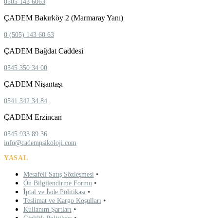
0505 143 6063
ÇADEM Bakırköy 2 (Marmaray Yanı)
0 (505) 143 60 63
ÇADEM Bağdat Caddesi
0545 350 34 00
ÇADEM Nişantaşı
0541 342 34 84
ÇADEM Erzincan
0545 933 89 36
info@cadempsikoloji.com
YASAL
•
Mesafeli Satış Sözleşmesi
•
Ön Bilgilendirme Formu
•
İptal ve İade Politikası
•
Teslimat ve Kargo Koşulları
•
Kullanım Şartları
•