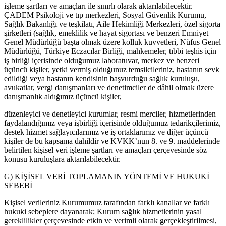
işleme şartları ve amaçları ile sınırlı olarak aktarılabilecektir.
ÇADEM Psikoloji ve tıp merkezleri, Sosyal Güvenlik Kurumu,
Sağlık Bakanlığı ve teşkilatı, Aile Hekimliği Merkezleri, özel sigorta
şirketleri (sağlık, emeklilik ve hayat sigortası ve benzeri Emniyet
Genel Müdürlüğü başta olmak üzere kolluk kuvvetleri, Nüfus Genel
Müdürlüğü, Türkiye Eczacılar Birliği, mahkemeler, tıbbi teşhis için
iş birliği içerisinde olduğumuz laboratuvar, merkez ve benzeri
üçüncü kişiler, yetki vermiş olduğunuz temsilcileriniz, hastanın sevk
edildiği veya hastanın kendisinin başvurduğu sağlık kuruluşu,
avukatlar, vergi danışmanları ve denetimciler de dâhil olmak üzere
danışmanlık aldığımız üçüncü kişiler,
düzenleyici ve denetleyici kurumlar, resmi merciler, hizmetlerinden
faydalandığımız veya işbirliği içerisinde olduğumuz tedarikçilerimiz,
destek hizmet sağlayıcılarımız ve iş ortaklarımız ve diğer üçüncü
kişiler de bu kapsama dahildir ve KVKK’nun 8. ve 9. maddelerinde
belirtilen kişisel veri işleme şartları ve amaçları çerçevesinde söz
konusu kuruluşlara aktarılabilecektir.
G) KİŞİSEL VERİ TOPLAMANIN YÖNTEMİ VE HUKUKİ
SEBEBİ
Kişisel verileriniz Kurumumuz tarafından farklı kanallar ve farklı
hukuki sebeplere dayanarak; Kurum sağlık hizmetlerinin yasal
gereklilikler çerçevesinde etkin ve verimli olarak gerçekleştirilmesi,