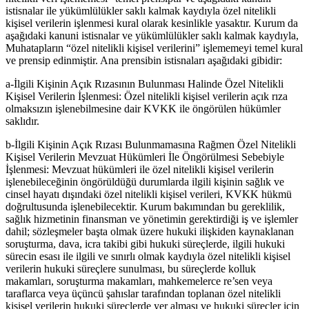
istisnalar ile yükümlülükler saklı kalmak kaydıyla özel nitelikli
kişisel verilerin işlenmesi kural olarak kesinlikle yasaktır. Kurum da
aşağıdaki kanuni istisnalar ve yükümlülükler saklı kalmak kaydıyla,
Muhatapların “özel nitelikli kişisel verilerini” işlememeyi temel kural
ve prensip edinmiştir. Ana prensibin istisnaları aşağıdaki gibidir:
a-İlgili Kişinin Açık Rızasının Bulunması Halinde Özel Nitelikli
Kişisel Verilerin İşlenmesi: Özel nitelikli kişisel verilerin açık rıza
olmaksızın işlenebilmesine dair KVKK ile öngörülen hükümler
saklıdır.
b-İlgili Kişinin Açık Rızası Bulunmamasına Rağmen Özel Nitelikli
Kişisel Verilerin Mevzuat Hükümleri İle Öngörülmesi Sebebiyle
İşlenmesi: Mevzuat hükümleri ile özel nitelikli kişisel verilerin
işlenebileceğinin öngörüldüğü durumlarda ilgili kişinin sağlık ve
cinsel hayatı dışındaki özel nitelikli kişisel verileri, KVKK hükmü
doğrultusunda işlenebilecektir. Kurum bakımından bu gereklilik,
sağlık hizmetinin finansman ve yönetimin gerektirdiği iş ve işlemler
dahil; sözleşmeler başta olmak üzere hukuki ilişkiden kaynaklanan
soruşturma, dava, icra takibi gibi hukuki süreçlerde, ilgili hukuki
sürecin esası ile ilgili ve sınırlı olmak kaydıyla özel nitelikli kişisel
verilerin hukuki süreçlere sunulması, bu süreçlerde kolluk
makamları, soruşturma makamları, mahkemelerce re’sen veya
taraflarca veya üçüncü şahıslar tarafından toplanan özel nitelikli
kişisel verilerin hukuki süreçlerde yer alması ve hukuki süreçler için