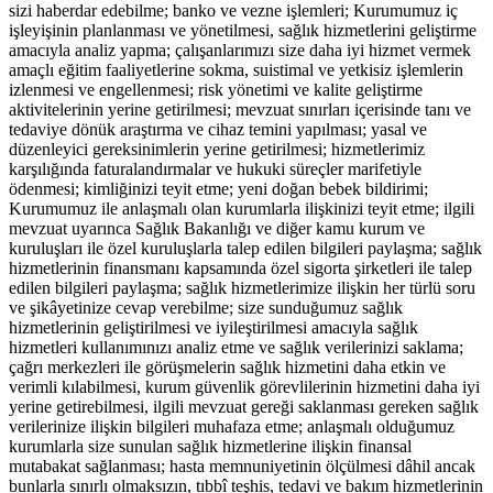
sizi haberdar edebilme; banko ve vezne işlemleri; Kurumumuz iç
işleyişinin planlanması ve yönetilmesi, sağlık hizmetlerini geliştirme
amacıyla analiz yapma; çalışanlarımızı size daha iyi hizmet vermek
amaçlı eğitim faaliyetlerine sokma, suistimal ve yetkisiz işlemlerin
izlenmesi ve engellenmesi; risk yönetimi ve kalite geliştirme
aktivitelerinin yerine getirilmesi; mevzuat sınırları içerisinde tanı ve
tedaviye dönük araştırma ve cihaz temini yapılması; yasal ve
düzenleyici gereksinimlerin yerine getirilmesi; hizmetlerimiz
karşılığında faturalandırmalar ve hukuki süreçler marifetiyle
ödenmesi; kimliğinizi teyit etme; yeni doğan bebek bildirimi;
Kurumumuz ile anlaşmalı olan kurumlarla ilişkinizi teyit etme; ilgili
mevzuat uyarınca Sağlık Bakanlığı ve diğer kamu kurum ve
kuruluşları ile özel kuruluşlarla talep edilen bilgileri paylaşma; sağlık
hizmetlerinin finansmanı kapsamında özel sigorta şirketleri ile talep
edilen bilgileri paylaşma; sağlık hizmetlerimize ilişkin her türlü soru
ve şikâyetinize cevap verebilme; size sunduğumuz sağlık
hizmetlerinin geliştirilmesi ve iyileştirilmesi amacıyla sağlık
hizmetleri kullanımınızı analiz etme ve sağlık verilerinizi saklama;
çağrı merkezleri ile görüşmelerin sağlık hizmetini daha etkin ve
verimli kılabilmesi, kurum güvenlik görevlilerinin hizmetini daha iyi
yerine getirebilmesi, ilgili mevzuat gereği saklanması gereken sağlık
verilerinize ilişkin bilgileri muhafaza etme; anlaşmalı olduğumuz
kurumlarla size sunulan sağlık hizmetlerine ilişkin finansal
mutabakat sağlanması; hasta memnuniyetinin ölçülmesi dâhil ancak
bunlarla sınırlı olmaksızın, tıbbî teşhis, tedavi ve bakım hizmetlerinin