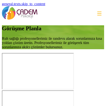
general.texts.skip_to_content
Görüşme Planla
Ruh sağlığı profesyonellerimiz ile randevu alarak sorunlarınıza kısa
yoldan çözüm üretin. Profesyonellerimiz ile görüşerek tüm
sorunlarınıza akılcı çözümler bulursunuz.