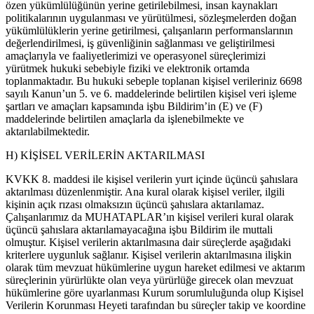
özen yükümlülüğünün yerine getirilebilmesi, insan kaynakları
politikalarının uygulanması ve yürütülmesi, sözleşmelerden doğan
yükümlülüklerin yerine getirilmesi, çalışanların performanslarının
değerlendirilmesi, iş güvenliğinin sağlanması ve geliştirilmesi
amaçlarıyla ve faaliyetlerimizi ve operasyonel süreçlerimizi
yürütmek hukuki sebebiyle fiziki ve elektronik ortamda
toplanmaktadır. Bu hukuki sebeple toplanan kişisel verileriniz 6698
sayılı Kanun’un 5. ve 6. maddelerinde belirtilen kişisel veri işleme
şartları ve amaçları kapsamında işbu Bildirim’in (E) ve (F)
maddelerinde belirtilen amaçlarla da işlenebilmekte ve
aktarılabilmektedir.
H) KİŞİSEL VERİLERİN AKTARILMASI
KVKK 8. maddesi ile kişisel verilerin yurt içinde üçüncü şahıslara
aktarılması düzenlenmiştir. Ana kural olarak kişisel veriler, ilgili
kişinin açık rızası olmaksızın üçüncü şahıslara aktarılamaz.
Çalışanlarımız da MUHATAPLAR’ın kişisel verileri kural olarak
üçüncü şahıslara aktarılamayacağına işbu Bildirim ile muttali
olmuştur. Kişisel verilerin aktarılmasına dair süreçlerde aşağıdaki
kriterlere uygunluk sağlanır. Kişisel verilerin aktarılmasına ilişkin
olarak tüm mevzuat hükümlerine uygun hareket edilmesi ve aktarım
süreçlerinin yürürlükte olan veya yürürlüğe girecek olan mevzuat
hükümlerine göre uyarlanması Kurum sorumluluğunda olup Kişisel
Verilerin Korunması Heyeti tarafından bu süreçler takip ve koordine