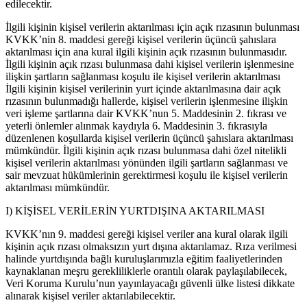
edilecektir.
İlgili kişinin kişisel verilerin aktarılması için açık rızasının bulunması
KVKK’nin 8. maddesi gereği kişisel verilerin üçüncü şahıslara
aktarılması için ana kural ilgili kişinin açık rızasının bulunmasıdır.
İlgili kişinin açık rızası bulunmasa dahi kişisel verilerin işlenmesine
ilişkin şartların sağlanması koşulu ile kişisel verilerin aktarılması
İlgili kişinin kişisel verilerinin yurt içinde aktarılmasına dair açık
rızasının bulunmadığı hallerde, kişisel verilerin işlenmesine ilişkin
veri işleme şartlarına dair KVKK’nun 5. Maddesinin 2. fıkrası ve
yeterli önlemler alınmak kaydıyla 6. Maddesinin 3. fıkrasıyla
düzenlenen koşullarda kişisel verilerin üçüncü şahıslara aktarılması
mümkündür. İlgili kişinin açık rızası bulunmasa dahi özel nitelikli
kişisel verilerin aktarılması yönünden ilgili şartların sağlanması ve
sair mevzuat hükümlerinin gerektirmesi koşulu ile kişisel verilerin
aktarılması mümkündür.
I) KİŞİSEL VERİLERİN YURTDIŞINA AKTARILMASI
KVKK’nın 9. maddesi gereği kişisel veriler ana kural olarak ilgili
kişinin açık rızası olmaksızın yurt dışına aktarılamaz. Rıza verilmesi
halinde yurtdışında bağlı kuruluşlarımızla eğitim faaliyetlerinden
kaynaklanan meşru gerekliliklerle orantılı olarak paylaşılabilecek,
Veri Koruma Kurulu’nun yayınlayacağı güvenli ülke listesi dikkate
alınarak kişisel veriler aktarılabilecektir.