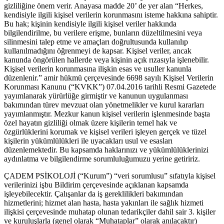
gizliliğine önem verir. Anayasa madde 20’ de yer alan “Herkes,
kendisiyle ilgili kişisel verilerin korunmasını isteme hakkına sahiptir.
Bu hak; kişinin kendisiyle ilgili kişisel veriler hakkında
bilgilendirilme, bu verilere erişme, bunların düzeltilmesini veya
silinmesini talep etme ve amaçları doğrultusunda kullanılıp
kullanılmadığını öğrenmeyi de kapsar. Kişisel veriler, ancak
kanunda öngörülen hallerde veya kişinin açık rızasıyla işlenebilir.
Kişisel verilerin korunmasına ilişkin esas ve usuller kanunla
düzenlenir.” amir hükmü çerçevesinde 6698 sayılı Kişisel Verilerin
Korunması Kanunu (“KVKK”) 07.04.2016 tarihli Resmi Gazetede
yayımlanarak yürürlüğe girmiştir ve kanunun uygulanması
bakımından türev mevzuat olan yönetmelikler ve kurul kararları
yayımlanmıştır. Mezkur kanun kişisel verilerin işlenmesinde başta
özel hayatın gizliliği olmak üzere kişilerin temel hak ve
özgürlüklerini korumak ve kişisel verileri işleyen gerçek ve tüzel
kişilerin yükümlülükleri ile uyacakları usul ve esasları
düzenlemektedir. Bu kapsamda haklarınızı ve yükümlülüklerinizi
aydınlatma ve bilgilendirme sorumluluğumuzu yerine getiririz.
ÇADEM PSİKOLOJİ (“Kurum”) “veri sorumlusu” sıfatıyla kişisel
verilerinizi işbu Bildirim çerçevesinde açıklanan kapsamda
işleyebilecektir. Çalışanlar da iş gereklilikleri bakımından
hizmetlerini; hizmet alan hasta, hasta yakınları ile sağlık hizmeti
ilişkisi çerçevesinde muhatap olunan tedarikçiler dahil sair 3. kişiler
ve kuruluşlarla (genel olarak “Muhataplar” olarak anılacaktır)