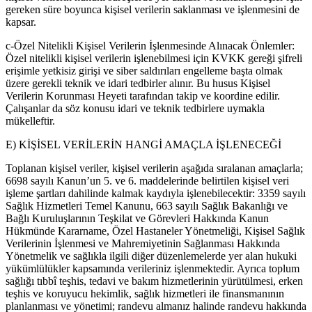
gereken süre boyunca kişisel verilerin saklanması ve işlenmesini de
kapsar.
c-Özel Nitelikli Kişisel Verilerin İşlenmesinde Alınacak Önlemler:
Özel nitelikli kişisel verilerin işlenebilmesi için KVKK gereği şifreli
erişimle yetkisiz girişi ve siber saldırıları engelleme başta olmak
üzere gerekli teknik ve idari tedbirler alınır. Bu husus Kişisel
Verilerin Korunması Heyeti tarafından takip ve koordine edilir.
Çalışanlar da söz konusu idari ve teknik tedbirlere uymakla
mükelleftir.
E) KİŞİSEL VERİLERİN HANGİ AMAÇLA İŞLENECEĞİ
Toplanan kişisel veriler, kişisel verilerin aşağıda sıralanan amaçlarla;
6698 sayılı Kanun’un 5. ve 6. maddelerinde belirtilen kişisel veri
işleme şartları dahilinde kalmak kaydıyla işlenebilecektir: 3359 sayılı
Sağlık Hizmetleri Temel Kanunu, 663 sayılı Sağlık Bakanlığı ve
Bağlı Kuruluşlarının Teşkilat ve Görevleri Hakkında Kanun
Hükmünde Kararname, Özel Hastaneler Yönetmeliği, Kişisel Sağlık
Verilerinin İşlenmesi ve Mahremiyetinin Sağlanması Hakkında
Yönetmelik ve sağlıkla ilgili diğer düzenlemelerde yer alan hukuki
yükümlülükler kapsamında verileriniz işlenmektedir. Ayrıca toplum
sağlığı tıbbî teşhis, tedavi ve bakım hizmetlerinin yürütülmesi, erken
teşhis ve koruyucu hekimlik, sağlık hizmetleri ile finansmanının
planlanması ve yönetimi; randevu almanız halinde randevu hakkında