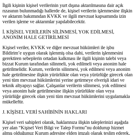
İlgili kişinin kişisel verilerinin yurt dışına aktarılmasına dair açık
rızasının bulunmadığı hallerde de, kişisel verilerin işlenmesine ilişkin
ve aktarım bakımından KVKK ve ilgili mevzuat kapsamında izin
verilen işleme ve aktarımlar yapılabilecektir.
İ. KİŞİSEL VERİLERİN SİLİNMESİ, YOK EDİLMESİ,
ANONİM HALE GETİRİLMESİ
Kişisel veriler, KVKK ve diğer mevzuat hükümleri ile işbu
Bildirim’e uygun olarak işlenmiş olsa dahi, verilerin işlenmesini
gerektiren sebeplerin ortadan kalkması ile ilgili kişinin talebi veya
bizzat Kurum tarafından silinmeli, yok edilmeli veya anonim hale
getirilmelidir. Kurum, verilerin silinmesi, yok edilmesi veya anonim
hale getirilmesine ilişkin yürürlükte olan veya yürürlüğe girecek olan
yeni tüm mevzuat hükümlerini yerine getirmeye elverişli idari ve
teknik altyapıyı sağlar. Çalışanlar verilerin silinmesi, yok edilmesi
veya anonim hale getirilmesine ilişkin yürürlükte olan veya
yürürlüğe girecek olan yeni tüm mevzuat hükümlerini uygulamakla
mükelleftir.
J. KİŞİSEL VERİ SAHİBİNİN HAKLARI
Kişisel veri sahipleri olarak, haklarınıza ilişkin taleplerinizi aşağıda
yer alan “Kişisel Veri Bilgi ve Talep Formu”nu doldurup hizmet
almış olduğunuz Kurum adresine elden imzalı olarak teslim ederek,