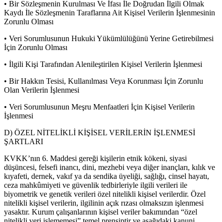
• Bir Sözleşmenin Kurulması Ve İfası İle Doğrudan İlgili Olmak
Kaydı İle Sözleşmenin Taraflarına Ait Kişisel Verilerin İşlenmesinin
Zorunlu Olması
• Veri Sorumlusunun Hukuki Yükümlülüğünü Yerine Getirebilmesi
İçin Zorunlu Olması
• İlgili Kişi Tarafından Alenileştirilen Kişisel Verilerin İşlenmesi
• Bir Hakkın Tesisi, Kullanılması Veya Korunması İçin Zorunlu
Olan Verilerin İşlenmesi
• Veri Sorumlusunun Meşru Menfaatleri İçin Kişisel Verilerin
İşlenmesi
D) ÖZEL NİTELİKLİ KİŞİSEL VERİLERİN İŞLENMESİ
ŞARTLARI
KVKK’nın 6. Maddesi gereği kişilerin etnik kökeni, siyasi
düşüncesi, felsefi inancı, dini, mezhebi veya diğer inançları, kılık ve
kıyafeti, dernek, vakıf ya da sendika üyeliği, sağlığı, cinsel hayatı,
ceza mahkûmiyeti ve güvenlik tedbirleriyle ilgili verileri ile
biyometrik ve genetik verileri özel nitelikli kişisel verilerdir. Özel
nitelikli kişisel verilerin, ilgilinin açık rızası olmaksızın işlenmesi
yasaktır. Kurum çalışanlarının kişisel veriler bakımından “özel
nitelikli veri işlememesi” temel prensiptir ve aşağıdaki kanuni