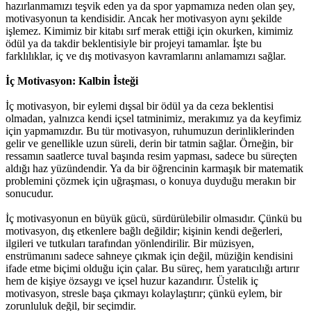
hazırlanmamızı teşvik eden ya da spor yapmamıza neden olan şey,
motivasyonun ta kendisidir. Ancak her motivasyon aynı şekilde
işlemez. Kimimiz bir kitabı sırf merak ettiği için okurken, kimimiz
ödül ya da takdir beklentisiyle bir projeyi tamamlar. İşte bu
farklılıklar, iç ve dış motivasyon kavramlarını anlamamızı sağlar.
İç Motivasyon: Kalbin İsteği
İç motivasyon, bir eylemi dışsal bir ödül ya da ceza beklentisi
olmadan, yalnızca kendi içsel tatminimiz, merakımız ya da keyfimiz
için yapmamızdır. Bu tür motivasyon, ruhumuzun derinliklerinden
gelir ve genellikle uzun süreli, derin bir tatmin sağlar. Örneğin, bir
ressamın saatlerce tuval başında resim yapması, sadece bu süreçten
aldığı haz yüzündendir. Ya da bir öğrencinin karmaşık bir matematik
problemini çözmek için uğraşması, o konuya duyduğu merakın bir
sonucudur.
İç motivasyonun en büyük gücü, sürdürülebilir olmasıdır. Çünkü bu
motivasyon, dış etkenlere bağlı değildir; kişinin kendi değerleri,
ilgileri ve tutkuları tarafından yönlendirilir. Bir müzisyen,
enstrümanını sadece sahneye çıkmak için değil, müziğin kendisini
ifade etme biçimi olduğu için çalar. Bu süreç, hem yaratıcılığı artırır
hem de kişiye özsaygı ve içsel huzur kazandırır. Üstelik iç
motivasyon, stresle başa çıkmayı kolaylaştırır; çünkü eylem, bir
zorunluluk değil, bir seçimdir.