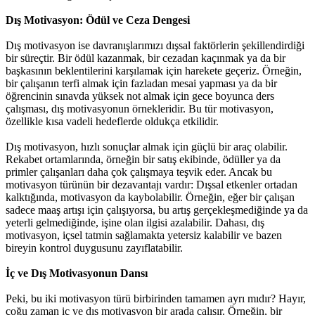
Dış Motivasyon: Ödül ve Ceza Dengesi
Dış motivasyon ise davranışlarımızı dışsal faktörlerin şekillendirdiği
bir süreçtir. Bir ödül kazanmak, bir cezadan kaçınmak ya da bir
başkasının beklentilerini karşılamak için harekete geçeriz. Örneğin,
bir çalışanın terfi almak için fazladan mesai yapması ya da bir
öğrencinin sınavda yüksek not almak için gece boyunca ders
çalışması, dış motivasyonun örnekleridir. Bu tür motivasyon,
özellikle kısa vadeli hedeflerde oldukça etkilidir.
Dış motivasyon, hızlı sonuçlar almak için güçlü bir araç olabilir.
Rekabet ortamlarında, örneğin bir satış ekibinde, ödüller ya da
primler çalışanları daha çok çalışmaya teşvik eder. Ancak bu
motivasyon türünün bir dezavantajı vardır: Dışsal etkenler ortadan
kalktığında, motivasyon da kaybolabilir. Örneğin, eğer bir çalışan
sadece maaş artışı için çalışıyorsa, bu artış gerçekleşmediğinde ya da
yeterli gelmediğinde, işine olan ilgisi azalabilir. Dahası, dış
motivasyon, içsel tatmin sağlamakta yetersiz kalabilir ve bazen
bireyin kontrol duygusunu zayıflatabilir.
İç ve Dış Motivasyonun Dansı
Peki, bu iki motivasyon türü birbirinden tamamen ayrı mıdır? Hayır,
çoğu zaman iç ve dış motivasyon bir arada çalışır. Örneğin, bir