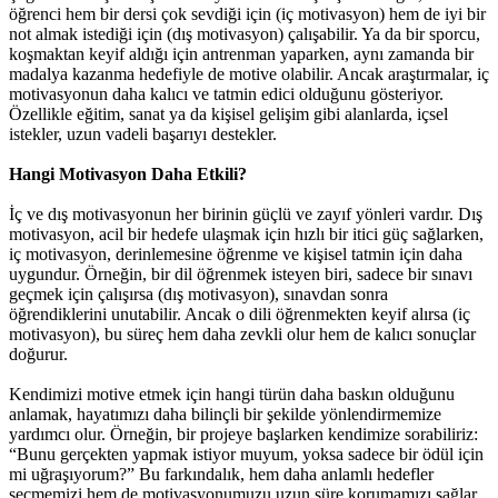
öğrenci hem bir dersi çok sevdiği için (iç motivasyon) hem de iyi bir
not almak istediği için (dış motivasyon) çalışabilir. Ya da bir sporcu,
koşmaktan keyif aldığı için antrenman yaparken, aynı zamanda bir
madalya kazanma hedefiyle de motive olabilir. Ancak araştırmalar, iç
motivasyonun daha kalıcı ve tatmin edici olduğunu gösteriyor.
Özellikle eğitim, sanat ya da kişisel gelişim gibi alanlarda, içsel
istekler, uzun vadeli başarıyı destekler.
Hangi Motivasyon Daha Etkili?
İç ve dış motivasyonun her birinin güçlü ve zayıf yönleri vardır. Dış
motivasyon, acil bir hedefe ulaşmak için hızlı bir itici güç sağlarken,
iç motivasyon, derinlemesine öğrenme ve kişisel tatmin için daha
uygundur. Örneğin, bir dil öğrenmek isteyen biri, sadece bir sınavı
geçmek için çalışırsa (dış motivasyon), sınavdan sonra
öğrendiklerini unutabilir. Ancak o dili öğrenmekten keyif alırsa (iç
motivasyon), bu süreç hem daha zevkli olur hem de kalıcı sonuçlar
doğurur.
Kendimizi motive etmek için hangi türün daha baskın olduğunu
anlamak, hayatımızı daha bilinçli bir şekilde yönlendirmemize
yardımcı olur. Örneğin, bir projeye başlarken kendimize sorabiliriz:
“Bunu gerçekten yapmak istiyor muyum, yoksa sadece bir ödül için
mi uğraşıyorum?” Bu farkındalık, hem daha anlamlı hedefler
seçmemizi hem de motivasyonumuzu uzun süre korumamızı sağlar.