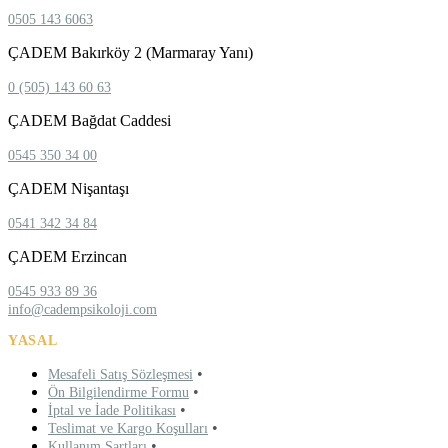
0505 143 6063
ÇADEM Bakırköy 2 (Marmaray Yanı)
0 (505) 143 60 63
ÇADEM Bağdat Caddesi
0545 350 34 00
ÇADEM Nişantaşı
0541 342 34 84
ÇADEM Erzincan
0545 933 89 36
info@cadempsikoloji.com
YASAL
•
Mesafeli Satış Sözleşmesi
•
Ön Bilgilendirme Formu
•
İptal ve İade Politikası
•
Teslimat ve Kargo Koşulları
•
Kullanım Şartları