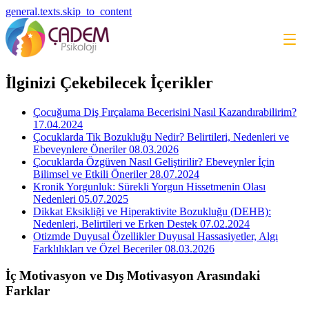
general.texts.skip_to_content
İlginizi Çekebilecek İçerikler
Çocuğuma Diş Fırçalama Becerisini Nasıl Kazandırabilirim?
17.04.2024
Çocuklarda Tik Bozukluğu Nedir? Belirtileri, Nedenleri ve
Ebeveynlere Öneriler
08.03.2026
Çocuklarda Özgüven Nasıl Geliştirilir? Ebeveynler İçin
Bilimsel ve Etkili Öneriler
28.07.2024
Kronik Yorgunluk: Sürekli Yorgun Hissetmenin Olası
Nedenleri
05.07.2025
Dikkat Eksikliği ve Hiperaktivite Bozukluğu (DEHB):
Nedenleri, Belirtileri ve Erken Destek
07.02.2024
Otizmde Duyusal Özellikler Duyusal Hassasiyetler, Algı
Farklılıkları ve Özel Beceriler
08.03.2026
İç Motivasyon ve Dış Motivasyon Arasındaki
Farklar