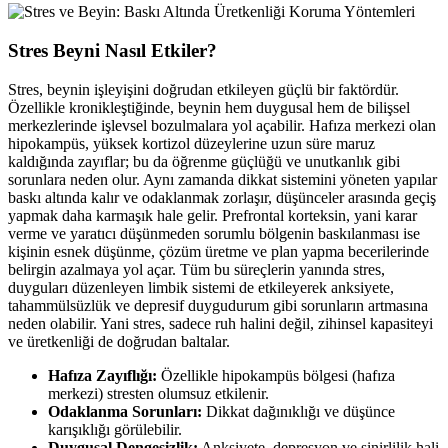
Stres Beyni Nasıl Etkiler?
Stres, beynin işleyişini doğrudan etkileyen güçlü bir faktördür.
Özellikle kronikleştiğinde, beynin hem duygusal hem de bilişsel
merkezlerinde işlevsel bozulmalara yol açabilir. Hafıza merkezi olan
hipokampüs, yüksek kortizol düzeylerine uzun süre maruz
kaldığında zayıflar; bu da öğrenme güçlüğü ve unutkanlık gibi
sorunlara neden olur. Aynı zamanda dikkat sistemini yöneten yapılar
baskı altında kalır ve odaklanmak zorlaşır, düşünceler arasında geçiş
yapmak daha karmaşık hale gelir. Prefrontal korteksin, yani karar
verme ve yaratıcı düşünmeden sorumlu bölgenin baskılanması ise
kişinin esnek düşünme, çözüm üretme ve plan yapma becerilerinde
belirgin azalmaya yol açar. Tüm bu süreçlerin yanında stres,
duyguları düzenleyen limbik sistemi de etkileyerek anksiyete,
tahammülsüzlük ve depresif duygudurum gibi sorunların artmasına
neden olabilir. Yani stres, sadece ruh halini değil, zihinsel kapasiteyi
ve üretkenliği de doğrudan baltalar.
Hafıza Zayıflığı:
Özellikle hipokampüs bölgesi (hafıza
merkezi) stresten olumsuz etkilenir.
Odaklanma Sorunları:
Dikkat dağınıklığı ve düşünce
karışıklığı görülebilir.
Duygusal Dengesizlik:
Anksiyete, depresyon ve sinirlilik hali