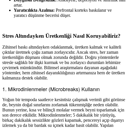
artar.
Yaratıcılıkta Azalma:
Prefrontal korteks baskılanır ve
yaratıcı düşünme becerisi düşer.
Stres Altındayken Üretkenliği Nasıl Koruyabiliriz?
Zihinsel baskı altındayken odaklanmak, üretken kalmak ve kaliteli
çıktılar üretmek çoğu zaman zorlayıcıdır. Ancak stres, her zaman
üretkenliğin düşmanı olmak zorunda değildir. Doğru yöntemlerle
stresle sağlıklı bir ilişki kurmak ve bu zorlayıcı durumları lehimize
çevirmek mümkündür. Bilimsel araştırmalara dayanan aşağıdaki
yöntemler, hem zihinsel dayanıklılığınızı artırmanıza hem de üretken
kalmanıza destek olabilir.
1. Mikrodinlenmeler (Microbreaks) Kullanın
Yoğun bir tempoda saatlerce kesintisiz çalışmak verimli gibi görünse
de, beynin doğal sınırlarını zorlamak tükenmişliğe neden olabilir.
Bunun yerine, kısa ve bilinçli molalar vermek beyni toparlamak için
son derece etkilidir. Mikrodinlenmeler; 5 dakikalık bir yürüyüş,
birkaç dakikalık sessizlikte gözleri kapamak, pencereyi açıp dışarıyı
izlemek ya da bir bardak su içmek kadar basit olabilir. Yapılan