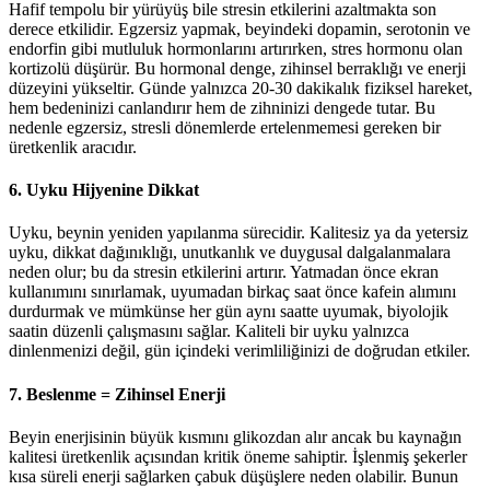
Hafif tempolu bir yürüyüş bile stresin etkilerini azaltmakta son
derece etkilidir. Egzersiz yapmak, beyindeki dopamin, serotonin ve
endorfin gibi mutluluk hormonlarını artırırken, stres hormonu olan
kortizolü düşürür. Bu hormonal denge, zihinsel berraklığı ve enerji
düzeyini yükseltir. Günde yalnızca 20-30 dakikalık fiziksel hareket,
hem bedeninizi canlandırır hem de zihninizi dengede tutar. Bu
nedenle egzersiz, stresli dönemlerde ertelenmemesi gereken bir
üretkenlik aracıdır.
6. Uyku Hijyenine Dikkat
Uyku, beynin yeniden yapılanma sürecidir. Kalitesiz ya da yetersiz
uyku, dikkat dağınıklığı, unutkanlık ve duygusal dalgalanmalara
neden olur; bu da stresin etkilerini artırır. Yatmadan önce ekran
kullanımını sınırlamak, uyumadan birkaç saat önce kafein alımını
durdurmak ve mümkünse her gün aynı saatte uyumak, biyolojik
saatin düzenli çalışmasını sağlar. Kaliteli bir uyku yalnızca
dinlenmenizi değil, gün içindeki verimliliğinizi de doğrudan etkiler.
7. Beslenme = Zihinsel Enerji
Beyin enerjisinin büyük kısmını glikozdan alır ancak bu kaynağın
kalitesi üretkenlik açısından kritik öneme sahiptir. İşlenmiş şekerler
kısa süreli enerji sağlarken çabuk düşüşlere neden olabilir. Bunun