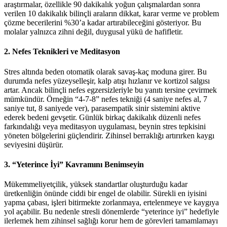
araştırmalar, özellikle 90 dakikalık yoğun çalışmalardan sonra
verilen 10 dakikalık bilinçli araların dikkat, karar verme ve problem
çözme becerilerini %30’a kadar artırabileceğini gösteriyor. Bu
molalar yalnızca zihni değil, duygusal yükü de hafifletir.
2. Nefes Teknikleri ve Meditasyon
Stres altında beden otomatik olarak savaş-kaç moduna girer. Bu
durumda nefes yüzeyselleşir, kalp atışı hızlanır ve kortizol salgısı
artar. Ancak bilinçli nefes egzersizleriyle bu yanıtı tersine çevirmek
mümkündür. Örneğin “4-7-8” nefes tekniği (4 saniye nefes al, 7
saniye tut, 8 saniyede ver), parasempatik sinir sistemini aktive
ederek bedeni gevşetir. Günlük birkaç dakikalık düzenli nefes
farkındalığı veya meditasyon uygulaması, beynin stres tepkisini
yöneten bölgelerini güçlendirir. Zihinsel berraklığı artırırken kaygı
seviyesini düşürür.
3. “Yeterince İyi” Kavramını Benimseyin
Mükemmeliyetçilik, yüksek standartlar oluşturduğu kadar
üretkenliğin önünde ciddi bir engel de olabilir. Sürekli en iyisini
yapma çabası, işleri bitirmekte zorlanmaya, ertelenmeye ve kaygıya
yol açabilir. Bu nedenle stresli dönemlerde “yeterince iyi” hedefiyle
ilerlemek hem zihinsel sağlığı korur hem de görevleri tamamlamayı