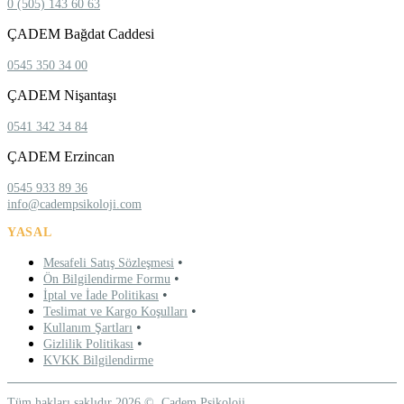
0 (505) 143 60 63
ÇADEM Bağdat Caddesi
0545 350 34 00
ÇADEM Nişantaşı
0541 342 34 84
ÇADEM Erzincan
0545 933 89 36
info@cadempsikoloji.com
YASAL
•
Mesafeli Satış Sözleşmesi
•
Ön Bilgilendirme Formu
•
İptal ve İade Politikası
•
Teslimat ve Kargo Koşulları
•
Kullanım Şartları
•
Gizlilik Politikası
KVKK Bilgilendirme
Tüm hakları saklıdır 2026 ©. Çadem Psikoloji