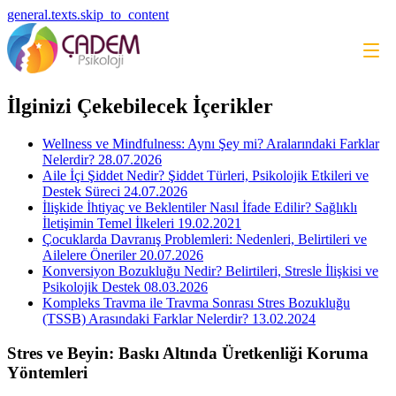
general.texts.skip_to_content
İlginizi Çekebilecek İçerikler
Wellness ve Mindfulness: Aynı Şey mi? Aralarındaki Farklar
Nelerdir?
28.07.2026
Aile İçi Şiddet Nedir? Şiddet Türleri, Psikolojik Etkileri ve
Destek Süreci
24.07.2026
İlişkide İhtiyaç ve Beklentiler Nasıl İfade Edilir? Sağlıklı
İletişimin Temel İlkeleri
19.02.2021
Çocuklarda Davranış Problemleri: Nedenleri, Belirtileri ve
Ailelere Öneriler
20.07.2026
Konversiyon Bozukluğu Nedir? Belirtileri, Stresle İlişkisi ve
Psikolojik Destek
08.03.2026
Kompleks Travma ile Travma Sonrası Stres Bozukluğu
(TSSB) Arasındaki Farklar Nelerdir?
13.02.2024
Stres ve Beyin: Baskı Altında Üretkenliği Koruma
Yöntemleri