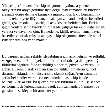
Yüksek performanslı bir ekip oluşturmak, yalnızca yetenekli
bireylerin bir araya getirilmesiyle değil, aynı zamanda bu bireyler
arasında doğru dengeyi kurmakla mümkündür. Ekip kurmanın ilk
adımı, teknik yeterliliği olan, ancak aynı zamanda iletişim becerileri
güçlü, çözüm odaklı, işbirliğine açık kişileri belirlemektir. Farklı
güçlü yönlere sahip bireylerin bir arada çalıştığı bir ekip, daha esnek,
yaratıcı ve dayanıklı olur. Bu nedenle, kişilik uyumu, tamamlayıcı
beceriler ve ortak çalışma anlayışı, ekip oluşturma sürecinde temel
kriterler arasında yer almalıdır.
Bu yapının sağlam şekilde işleyebilmesi için açık iletişim ve şeffaflık
vazgeçilmezdir. Ekip üyelerinin birbirlerini rahatça dinleyebildiği,
fikirlerini özgürce ifade edebildiği bir ortam, güveni ve verimliliği
artırır. Düzenli olarak yapılan kısa toplantılar, projelerin güncel
durumu hakkında fikir alışverişine olanak sağlar. Aynı zamanda
şeffaf beklentiler ve rollerin net tanımlanması, ekip içinde
belirsizlikleri azaltır. İyi işleyen bir geri bildirim kültürü ise sadece
performans değerlendirmesini değil, aynı zamanda öğrenmeyi ve
gelişimi destekleyen bir atmosfer yaratır.
Ekip üyelerinin birlikte bir hedefe yönelmesi için ilham veren ve net