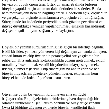
bir vizyon büyük önem taşır. Ortak bir amaç etrafında birleşen
bireyler, yaptıkları işin anlamını daha derinden hissederler. Bu da
hem motivasyonu hem de bağlılığı artırır. Hedeflerin açık, ölçülebilir
ve gerçekçi bir biçimde tanımlanması ekip içinde yön birliği sağlar.
Süreç içinde bu hedeflerin periyodik olarak gözden geçirilmesi ve
ihtiyaç duyuldukça yeniden yapılandırılması, esneklik kazandırarak
değişen koşullara uyum sağlamayı kolaylaştırır.
Böylesi bir yapının sürdürülebilirliği ise güçlü bir liderliğe bağlıdır.
Etkili bir lider, yalnızca yön veren kişi değil; aynı zamanda dinleyen,
empati kuran ve ekip üyelerinin potansiyelini ortaya çıkaran bir
rehberdir. Kriz anlarında soğukkanlılıkla çözüm üretebilmek, ekibin
moralini yüksek tutmak ve adil bir yönetim anlayışı sergilemek,
liderliğin temel taşlarıdır. Ekip dinamiğini iyi analiz eden ve her
bireyin ihtiyaçlarını gözeterek yöneten liderler, ekiplerinin hem
bireysel hem de kolektif performansını artırır.
Güven ise bütün bu yapının görünmeyen ama en güçlü
bağlayıcısıdır. Ekip üyelerinin birbirlerine güven duymadığı bir
ortamda üretkenlik düşer, iletişim bozulur ve bireyler içe kapanır.
Oysa ki birbirine güvenen ekiplerde bireyler kendilerini ifade