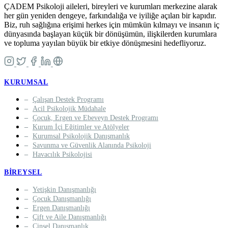
ÇADEM Psikoloji aileleri, bireyleri ve kurumları merkezine alarak
her gün yeniden dengeye, farkındalığa ve iyiliğe açılan bir kapıdır.
Biz, ruh sağlığına erişimi herkes için mümkün kılmayı ve insanın iç
dünyasında başlayan küçük bir dönüşümün, ilişkilerden kurumlara
ve topluma yayılan büyük bir etkiye dönüşmesini hedefliyoruz.
KURUMSAL
Çalışan Destek Programı
Acil Psikolojik Müdahale
Çocuk, Ergen ve Ebeveyn Destek Programı
Kurum İçi Eğitimler ve Atölyeler
Kurumsal Psikolojik Danışmanlık
Savunma ve Güvenlik Alanında Psikoloji
Havacılık Psikolojisi
BIREYSEL
Yetişkin Danışmanlığı
Çocuk Danışmanlığı
Ergen Danışmanlığı
Çift ve Aile Danışmanlığı
Cinsel Danışmanlık