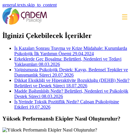
general.texts.skip_to_content
İlginizi Çekebilecek İçerikler
İş Kazaları Sonrası Travma ve Krize Müdahale: Kurumlarda
Psikolojik İlk Yardımın Önemi
29.04.2024
Erkeklerde Geç Boşalma: Belirtileri, Nedenleri ve Tedavi
Yaklaşımları
08.03.2026
Vajinismusta Psikolojik Destek: Kaygı, Bedensel Tepkiler ve
Danışmanlık Süreci
20.07.2026
Dikkat Eksikliği ve Hiperaktivite Bozukluğu (DEHB) Nedir?
Belirtileri ve Destek Süreci
18.07.2026
Madde Bağımlılığı Nedir? Belirtileri, Nedenleri ve Psikolojik
Destek Süreci
08.03.2026
İş Yerinde Toksik Pozitiflik Nedir? Çalışan Psikolojisine
Etkileri
19.07.2026
Yüksek Performanslı Ekipler Nasıl Oluşturulur?