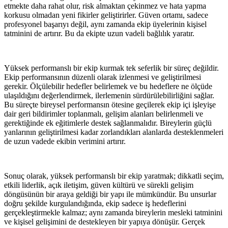
etmekte daha rahat olur, risk almaktan çekinmez ve hata yapma
korkusu olmadan yeni fikirler geliştirirler. Güven ortamı, sadece
profesyonel başarıyı değil, aynı zamanda ekip üyelerinin kişisel
tatminini de artırır. Bu da ekipte uzun vadeli bağlılık yaratır.
Yüksek performanslı bir ekip kurmak tek seferlik bir süreç değildir.
Ekip performansının düzenli olarak izlenmesi ve geliştirilmesi
gerekir. Ölçülebilir hedefler belirlemek ve bu hedeflere ne ölçüde
ulaşıldığını değerlendirmek, ilerlemenin sürdürülebilirliğini sağlar.
Bu süreçte bireysel performansın ötesine geçilerek ekip içi işleyişe
dair geri bildirimler toplanmalı, gelişim alanları belirlenmeli ve
gerektiğinde ek eğitimlerle destek sağlanmalıdır. Bireylerin güçlü
yanlarının geliştirilmesi kadar zorlandıkları alanlarda desteklenmeleri
de uzun vadede ekibin verimini artırır.
Sonuç olarak, yüksek performanslı bir ekip yaratmak; dikkatli seçim,
etkili liderlik, açık iletişim, güven kültürü ve sürekli gelişim
döngüsünün bir araya geldiği bir yapı ile mümkündür. Bu unsurlar
doğru şekilde kurgulandığında, ekip sadece iş hedeflerini
gerçekleştirmekle kalmaz; aynı zamanda bireylerin mesleki tatminini
ve kişisel gelişimini de destekleyen bir yapıya dönüşür. Gerçek