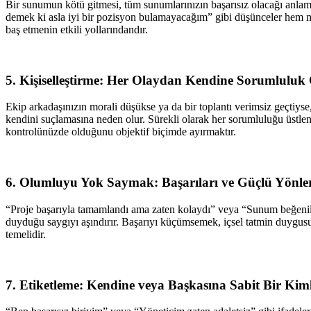
Bir sunumun kötü gitmesi, tüm sunumlarınızın başarısız olacağı anlamı
demek ki asla iyi bir pozisyon bulamayacağım” gibi düşünceler hem m
baş etmenin etkili yollarındandır.
5. Kişiselleştirme: Her Olaydan Kendine Sorumlulu
Ekip arkadaşınızın morali düşükse ya da bir toplantı verimsiz geçtiyse
kendini suçlamasına neden olur. Sürekli olarak her sorumluluğu üstlen
kontrolünüzde olduğunu objektif biçimde ayırmaktır.
6. Olumluyu Yok Saymak: Başarıları ve Güçlü Yönl
“Proje başarıyla tamamlandı ama zaten kolaydı” veya “Sunum beğenildi
duyduğu saygıyı aşındırır. Başarıyı küçümsemek, içsel tatmin duygusun
temelidir.
7. Etiketleme: Kendine veya Başkasına Sabit Bir Kim