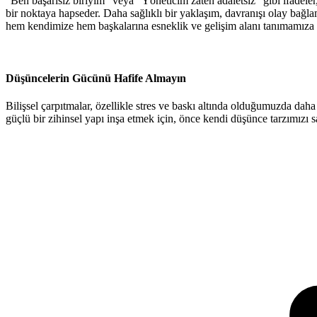
“Ben başarısız biriyim” veya “Yöneticim zaten adaletsiz” gibi ifadeler, b
bir noktaya hapseder. Daha sağlıklı bir yaklaşım, davranışı olay bağ
hem kendimize hem başkalarına esneklik ve gelişim alanı tanımamıza 
Düşüncelerin Gücünü Hafife Almayın
Bilişsel çarpıtmalar, özellikle stres ve baskı altında olduğumuzda dah
güçlü bir zihinsel yapı inşa etmek için, önce kendi düşünce tarzımızı