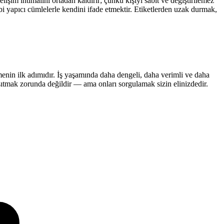
elişim ihtimalini ortadan kaldırır; çünkü kişiyi sabit ve değiştirilemez
 yapıcı cümlelerle kendini ifade etmektir. Etiketlerden uzak durmak,
rmenin ilk adımıdır. İş yaşamında daha dengeli, daha verimli ve daha
nsıtmak zorunda değildir — ama onları sorgulamak sizin elinizdedir.