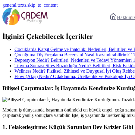
general.texts.skip_to_content
Hakkımı
İlginizi Çekebilecek İçerikler
Çocuklarda Karşıt Gelme ve İnatçılık: Nedenleri, Belirtileri ve
Çocuğuma Diş Fırçalama Becerisini Nasıl Kazandırabilirim?
1
Depresyon Nedir? Belirtileri, Nedenleri ve Tedavi Yöntemleri
Travma Sonrası Stres Bozukluğu Nedir? Belirtileri, Risk Faktör
Wellness Nedir? Fiziksel, Zihinsel ve Duygusal İyi Oluş Rehbe
Flow (Akış) Nedir? Odaklanma, Üretkenlik ve Psikolojik İyi Ol
Bilişsel Çarpıtmalar: İş Hayatında Kendimize Kurd
Modern iş dünyasında başarının önündeki en büyük engel, çoğu zaman dı
çarpıtarak yanlış sonuçlara varabilir. İşte, iş yaşamında üretkenliğimi
1. Felaketleştirme: Küçük Sorunları Dev Krizler Gibi