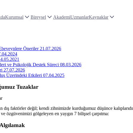
zda
Kurumsal
Bireysel
Akademi
Uzmanlar
Kaynaklar
 Ebeveynlere Öneriler
21.07.2026
7.04.2024
14.05.2021
leri ve Psikolojik Destek Süreci
08.03.2026
ri
27.07.2026
uş Üzerindeki Etkileri
07.04.2025
uğumuz Tuzaklar
ş faktörler değil; kendi zihnimizde kurduğumuz düşünce kalıplarıdır. St
zi ve özgüvenimizi gölgeleyen en yaygın 7 bilişsel çarpıtma:
 Algılamak