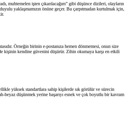
adı, muhtemelen işten çıkarılacağım” gibi düşünce dizileri, olayların
ra sağduyulu yaklaşmamızın önüne geçer. Bu çarpıtmadan kurtulmak için,
ir.
hatasıdır. Örneğin birinin e-postanıza hemen dönmemesi, onun size
e kişinin kendine güvenini düşürür. Zihin okumaya karşı en etkili
likle yüksek standartlara sahip kişilerde sık görülür ve sürecin
Siyah-beyaz düşünmek yerine başarıyı esnek ve çok boyutlu bir kavram