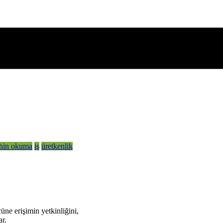
ihin okuma
iş
üretkenlik
üne erişimin yetkinliğini,
ar.