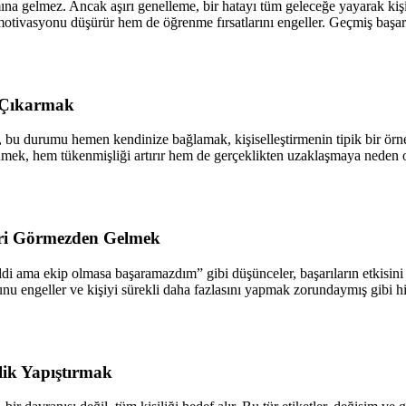
na gelmez. Ancak aşırı genelleme, bir hatayı tüm geleceğe yayarak kişin
otivasyonu düşürür hem de öğrenme fırsatlarını engeller. Geçmiş başar
k Çıkarmak
, bu durumu hemen kendinize bağlamak, kişiselleştirmenin tipik bir örneğ
mek, hem tükenmişliği artırır hem de gerçeklikten uzaklaşmaya neden olur
eri Görmezden Gelmek
 ama ekip olmasa başaramazdım” gibi düşünceler, başarıların etkisini 
u engeller ve kişiyi sürekli daha fazlasını yapmak zorundaymış gibi his
lik Yapıştırmak