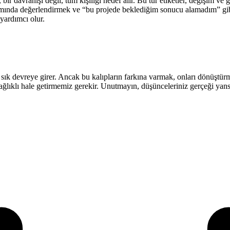
ir davranışı değil, tüm kişiliği hedef alır. Bu tür etiketler, değişim ve g
lamında değerlendirmek ve “bu projede beklediğim sonucu alamadım” gibi
yardımcı olur.
a sık devreye girer. Ancak bu kalıpların farkına varmak, onları dönüştü
 sağlıklı hale getirmemiz gerekir. Unutmayın, düşünceleriniz gerçeği ya