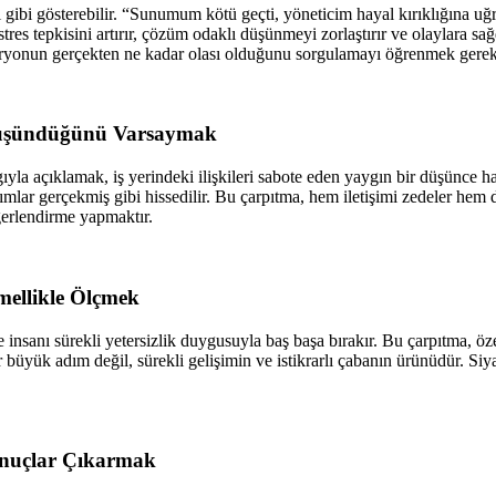
ı gibi gösterebilir. “Sunumum kötü geçti, yöneticim hayal kırıklığına uğr
me, stres tepkisini artırır, çözüm odaklı düşünmeyi zorlaştırır ve olayla
aryonun gerçekten ne kadar olası olduğunu sorgulamayı öğrenmek gerek
 Düşündüğünü Varsaymak
ıyla açıklamak, iş yerindeki ilişkileri sabote eden yaygın bir düşünce 
lar gerçekmiş gibi hissedilir. Bu çarpıtma, hem iletişimi zedeler hem d
ğerlendirme yapmaktır.
mellikle Ölçmek
insanı sürekli yetersizlik duygusuyla baş başa bırakır. Bu çarpıtma, özel
ir büyük adım değil, sürekli gelişimin ve istikrarlı çabanın ürünüdür. 
Sonuçlar Çıkarmak