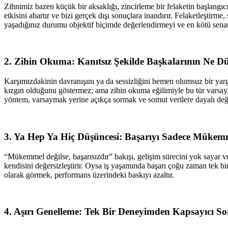
Zihnimiz bazen küçük bir aksaklığı, zincirleme bir felaketin başlangıc
etkisini abartır ve bizi gerçek dışı sonuçlara inandırır. Felaketleştir
yaşadığınız durumu objektif biçimde değerlendirmeyi ve en kötü sen
2. Zihin Okuma: Kanıtsız Şekilde Başkalarının Ne
Karşımızdakinin davranışını ya da sessizliğini hemen olumsuz bir yarg
kızgın olduğunu göstermez; ama zihin okuma eğilimiyle bu tür varsayım
yöntem, varsaymak yerine açıkça sormak ve somut verilere dayalı de
3. Ya Hep Ya Hiç Düşüncesi: Başarıyı Sadece Mükem
“Mükemmel değilse, başarısızdır” bakışı, gelişim sürecini yok sayar ve 
kendisini değersizleştirir. Oysa iş yaşamında başarı çoğu zaman tek b
olarak görmek, performans üzerindeki baskıyı azaltır.
4. Aşırı Genelleme: Tek Bir Deneyimden Kapsayıcı 