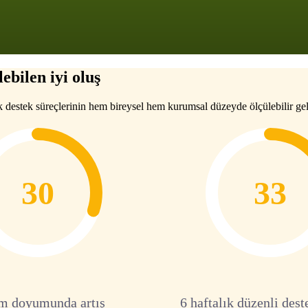
ebilen iyi oluş
k destek süreçlerinin hem bireysel hem kurumsal düzeyde ölçülebilir gel
30
33
m doyumunda artış
6 haftalık düzenli dest