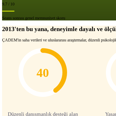
9.7 / 10
Seans sonrası genel memnuniyet skoru
2013'ten bu yana, deneyimle dayalı ve ölçül
ÇADEM'in saha verileri ve uluslararası araştırmalar, düzenli psikoloji
40
Düzenli danışmanlık desteği alan
Yaşa