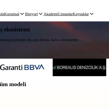
zda
Kurumsal
Bireysel
Akademi
Uzmanlar
Kaynaklar
uş ekosistemi
rumsal çözümler tek çatı altında, kalıcı dönüşümler...
üşüm modeli