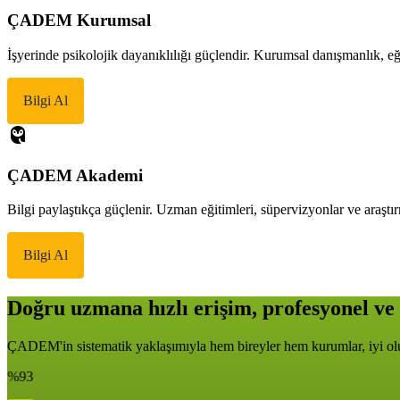
ÇADEM Kurumsal
İşyerinde psikolojik dayanıklılığı güçlendir. Kurumsal danışmanlık, eği
Bilgi Al
ÇADEM Akademi
Bilgi paylaştıkça güçlenir. Uzman eğitimleri, süpervizyonlar ve araştır
Bilgi Al
Doğru uzmana hızlı erişim, profesyonel ve 
ÇADEM'in sistematik yaklaşımıyla hem bireyler hem kurumlar, iyi oluş
%93