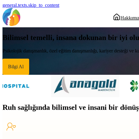
general.texts.skip_to_content
Hakkımı
Bilimsel temelli, insana dokunan bir iyi ol
Psikolojik danışmanlık, özel eğitim danışmanlığı, kariyer desteği ve ku
Bilgi Al
Ruh sağlığında bilimsel ve insani bir dön