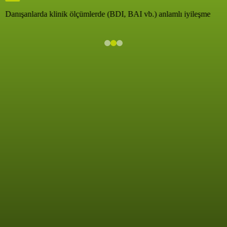
Danışanlarda klinik ölçümlerde (BDI, BAI vb.) anlamlı iyileşme