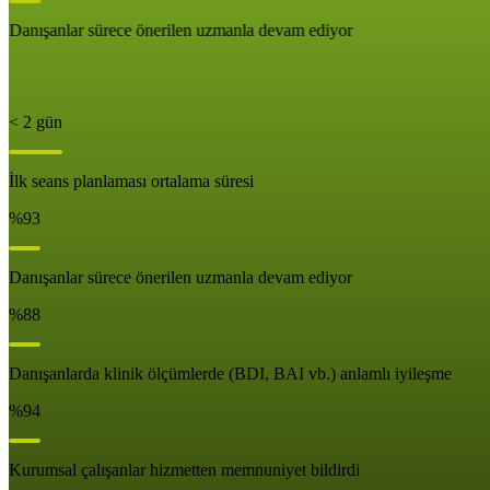
Danışanlar sürece önerilen uzmanla devam ediyor
< 2 gün
İlk seans planlaması ortalama süresi
%93
Danışanlar sürece önerilen uzmanla devam ediyor
%88
Danışanlarda klinik ölçümlerde (BDI, BAI vb.) anlamlı iyileşme
%94
Kurumsal çalışanlar hizmetten memnuniyet bildirdi