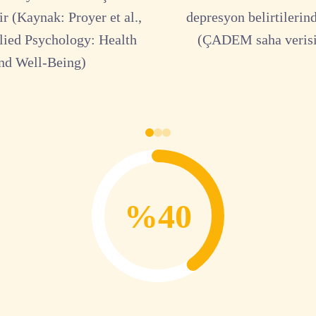
r (Kaynak: Proyer et al.,
depresyon belirtilerin
lied Psychology: Health
(ÇADEM saha verisi
nd Well-Being)
%40