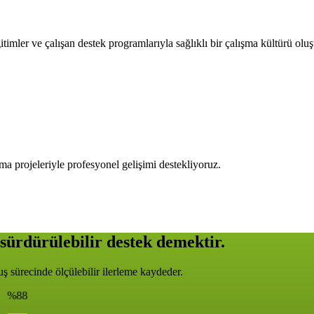
timler ve çalışan destek programlarıyla sağlıklı bir çalışma kültürü olu
ma projeleriyle profesyonel gelişimi destekliyoruz.
sürdürülebilir destek demektir.
 sürecinde ölçülebilir ilerleme kaydeder.
%88