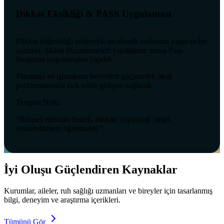
Dikkat Eksikliği & PASS Uygulaması
Dikkat dağınıklığı nedeniyle akademik zorlanma yaşayan bir
çocukla, dikkat ölçümlemeleri yapıldıktan sonra Pass
Programı uygulamaları yapıldı.
Planlama ve işlemleme becerileri güçlenerek okul
performansında fark edilir gelişme sağlandı.
Terapist Notu:
“Bilişsel eğitimin hedefi, dikkati ‘toplamak’ değil,
yönlendirmeyi öğretmekti.”
İyi Oluşu Güçlendiren Kaynaklar
Kurumlar, aileler, ruh sağlığı uzmanları ve bireyler için tasarlanmış
bilgi, deneyim ve araştırma içerikleri.
Tümünü Gör