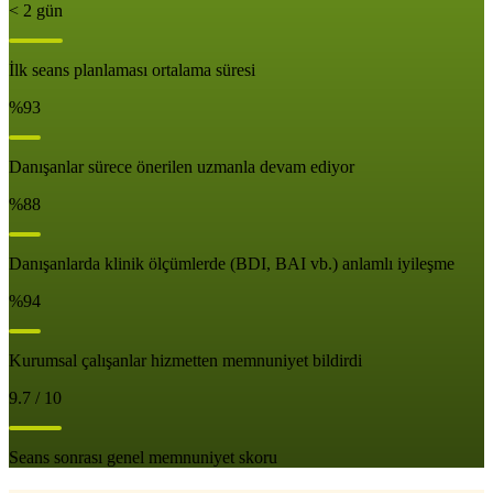
< 2 gün
İlk seans planlaması ortalama süresi
%93
Danışanlar sürece önerilen uzmanla devam ediyor
%88
Danışanlarda klinik ölçümlerde (BDI, BAI vb.) anlamlı iyileşme
%94
Kurumsal çalışanlar hizmetten memnuniyet bildirdi
9.7 / 10
Seans sonrası genel memnuniyet skoru