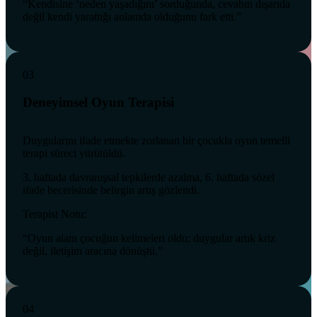
“Kendisine ‘neden yaşadığını’ sorduğunda, cevabın dışarıda
değil kendi yarattığı anlamda olduğunu fark etti.”
03
Deneyimsel Oyun Terapisi
Duygularını ifade etmekte zorlanan bir çocukla oyun temelli
terapi süreci yürütüldü.
3. haftada davranışsal tepkilerde azalma, 6. haftada sözel
ifade becerisinde belirgin artış gözlendi.
Terapist Notu:
“Oyun alanı çocuğun kelimeleri oldu; duygular artık kriz
değil, iletişim aracına dönüştü.”
04