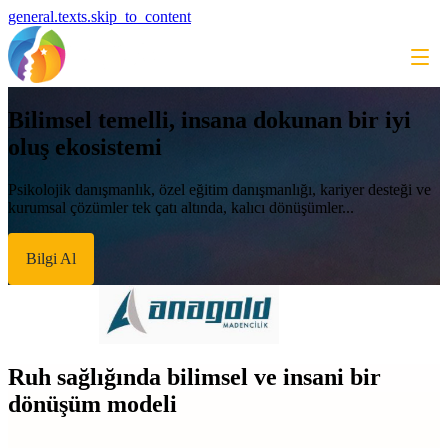
general.texts.skip_to_content
Bilimsel temelli, insana dokunan bir iyi
oluş ekosistemi
Psikolojik danışmanlık, özel eğitim danışmanlığı, kariyer desteği ve
kurumsal çözümler tek çatı altında, kalıcı dönüşümler...
Bilgi Al
Ruh sağlığında bilimsel ve insani bir
dönüşüm modeli