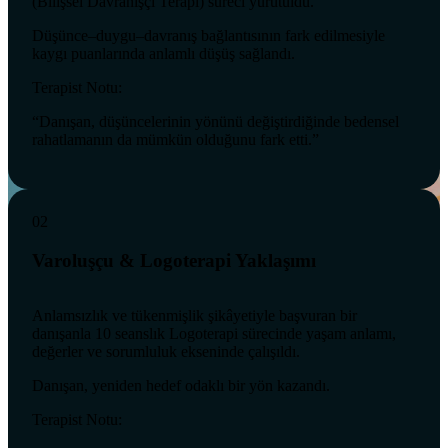
(Bilişsel Davranışçı Terapi) süreci yürütüldü.
Düşünce–duygu–davranış bağlantısının fark edilmesiyle
kaygı puanlarında anlamlı düşüş sağlandı.
Terapist Notu:
“Danışan, düşüncelerinin yönünü değiştirdiğinde bedensel
rahatlamanın da mümkün olduğunu fark etti.”
02
Varoluşçu & Logoterapi Yaklaşımı
Anlamsızlık ve tükenmişlik şikâyetiyle başvuran bir
danışanla 10 seanslık Logoterapi sürecinde yaşam anlamı,
değerler ve sorumluluk ekseninde çalışıldı.
Danışan, yeniden hedef odaklı bir yön kazandı.
Terapist Notu: