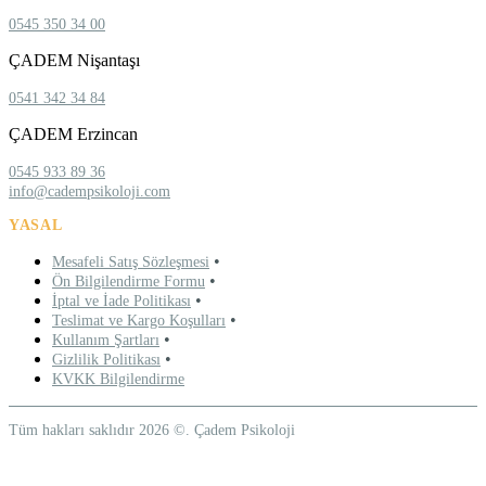
0545 350 34 00
ÇADEM Nişantaşı
0541 342 34 84
ÇADEM Erzincan
0545 933 89 36
info@cadempsikoloji.com
YASAL
•
Mesafeli Satış Sözleşmesi
•
Ön Bilgilendirme Formu
•
İptal ve İade Politikası
•
Teslimat ve Kargo Koşulları
•
Kullanım Şartları
•
Gizlilik Politikası
KVKK Bilgilendirme
Tüm hakları saklıdır 2026 ©. Çadem Psikoloji