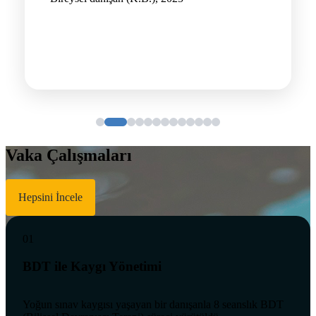
Vaka Çalışmaları
Hepsini İncele
01
BDT ile Kaygı Yönetimi
Yoğun sınav kaygısı yaşayan bir danışanla 8 seanslık BDT