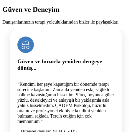
Güven ve Deneyim
Danışanlarımızın terapi yolculuklarından bizler ile paylaştıkları.
Güven ve huzurla yeniden dengeye
dönüş...
“Kendimi her şeye kapattığım bir dönemde terapi
sürecine başladım. Zamanla yeniden eski, sağlıklı
halime kavuştuğumu hissettim. Süreç boyunca güler
yüzlü, destekleyici ve anlayışlı bir yaklaşımla asla
yalnız hissetmedim. ÇADEM Psikoloji, huzurlu
ortamı ve profesyonel ekibiyle kendimi yeniden
bulmamı sağladı. Tercih ettiğim için çok
memnunum.”
– Bireysel danışan (K.B.), 2025