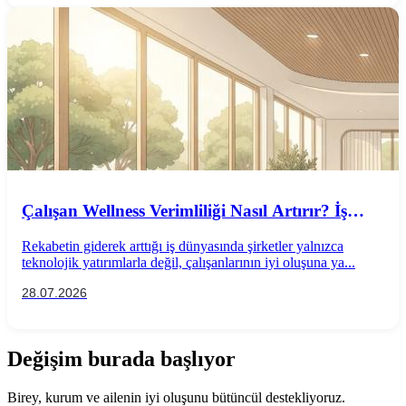
Çalışan Wellness Verimliliği Nasıl Artırır? İş
Performansını Destekleyen Wellness
Rekabetin giderek arttığı iş dünyasında şirketler yalnızca
Uygulamaları
teknolojik yatırımlarla değil, çalışanlarının iyi oluşuna ya...
28.07.2026
Değişim burada başlıyor
Birey, kurum ve ailenin iyi oluşunu bütüncül destekliyoruz.