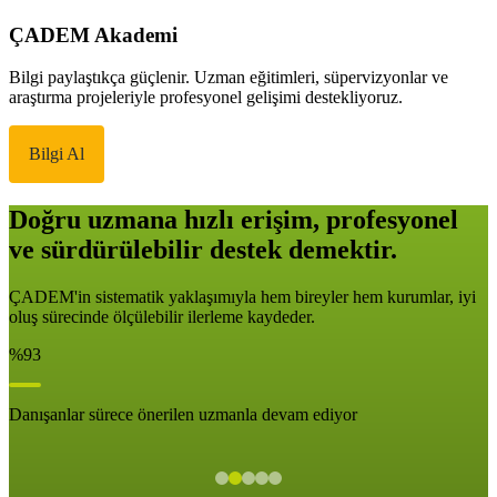
ÇADEM Akademi
Bilgi paylaştıkça güçlenir. Uzman eğitimleri, süpervizyonlar ve
araştırma projeleriyle profesyonel gelişimi destekliyoruz.
Bilgi Al
Doğru uzmana hızlı erişim, profesyonel
ve sürdürülebilir destek demektir.
ÇADEM'in sistematik yaklaşımıyla hem bireyler hem kurumlar, iyi
oluş sürecinde ölçülebilir ilerleme kaydeder.
%93
Danışanlar sürece önerilen uzmanla devam ediyor