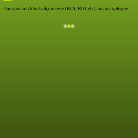
Danışanlarda klinik ölçümlerde (BDI, BAI vb.) anlamlı iyileşme