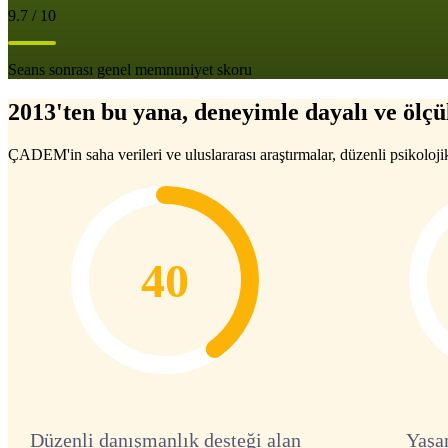
9.7 / 10
Seans sonrası genel memnuniyet skoru
2013'ten bu yana, deneyimle dayalı ve ölçül
ÇADEM'in saha verileri ve uluslararası araştırmalar, düzenli psikoloji
40
Düzenli danışmanlık desteği alan
Yaşa