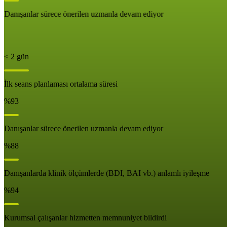
Danışanlar sürece önerilen uzmanla devam ediyor
< 2 gün
İlk seans planlaması ortalama süresi
%93
Danışanlar sürece önerilen uzmanla devam ediyor
%88
Danışanlarda klinik ölçümlerde (BDI, BAI vb.) anlamlı iyileşme
%94
Kurumsal çalışanlar hizmetten memnuniyet bildirdi