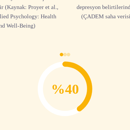
r (Kaynak: Proyer et al.,
depresyon belirtilerin
lied Psychology: Health
(ÇADEM saha verisi
nd Well-Being)
%40