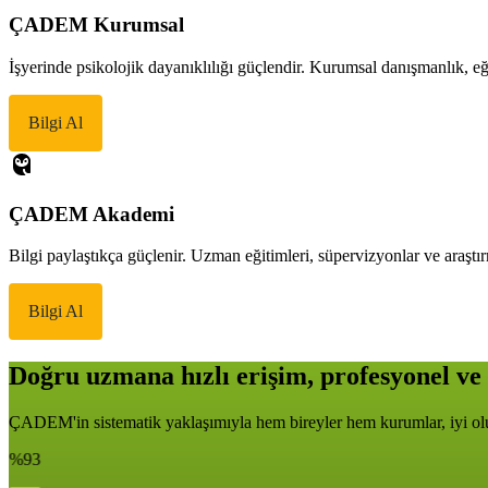
ÇADEM Kurumsal
İşyerinde psikolojik dayanıklılığı güçlendir. Kurumsal danışmanlık, eği
Bilgi Al
ÇADEM Akademi
Bilgi paylaştıkça güçlenir. Uzman eğitimleri, süpervizyonlar ve araştır
Bilgi Al
Doğru uzmana hızlı erişim, profesyonel ve 
ÇADEM'in sistematik yaklaşımıyla hem bireyler hem kurumlar, iyi oluş
%93