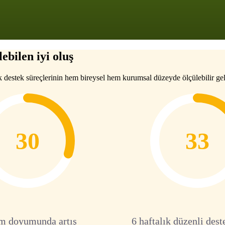
ebilen iyi oluş
k destek süreçlerinin hem bireysel hem kurumsal düzeyde ölçülebilir gel
30
33
m doyumunda artış
6 haftalık düzenli dest