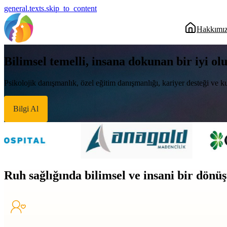
general.texts.skip_to_content
Hakkımı
Bilimsel temelli, insana dokunan bir iyi ol
Psikolojik danışmanlık, özel eğitim danışmanlığı, kariyer desteği ve ku
Bilgi Al
Ruh sağlığında bilimsel ve insani bir dön