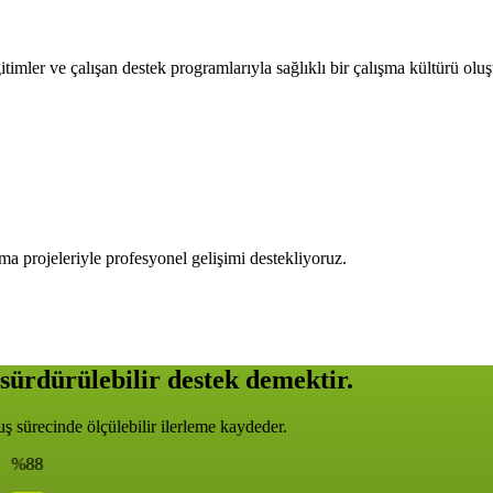
timler ve çalışan destek programlarıyla sağlıklı bir çalışma kültürü olu
ma projeleriyle profesyonel gelişimi destekliyoruz.
sürdürülebilir destek demektir.
 sürecinde ölçülebilir ilerleme kaydeder.
%88