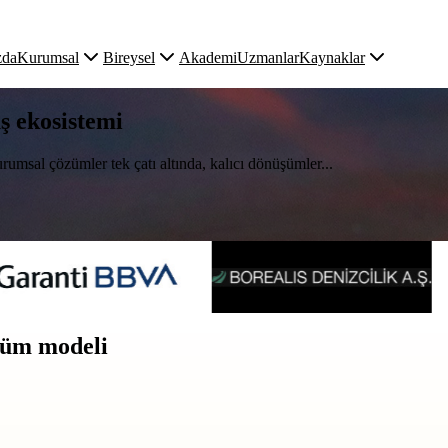
zda
Kurumsal
Bireysel
Akademi
Uzmanlar
Kaynaklar
uş ekosistemi
rumsal çözümler tek çatı altında, kalıcı dönüşümler...
üşüm modeli