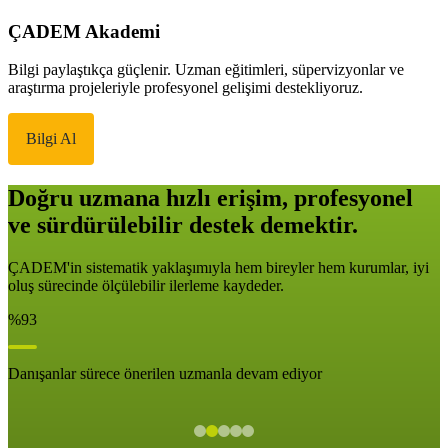
ÇADEM Akademi
Bilgi paylaştıkça güçlenir. Uzman eğitimleri, süpervizyonlar ve
araştırma projeleriyle profesyonel gelişimi destekliyoruz.
Bilgi Al
Doğru uzmana hızlı erişim, profesyonel
ve sürdürülebilir destek demektir.
ÇADEM'in sistematik yaklaşımıyla hem bireyler hem kurumlar, iyi
oluş sürecinde ölçülebilir ilerleme kaydeder.
%93
Danışanlar sürece önerilen uzmanla devam ediyor