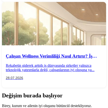
Çalışan Wellness Verimliliği Nasıl Artırır? İş
Performansını Destekleyen Wellness
Rekabetin giderek arttığı iş dünyasında şirketler yalnızca
Uygulamaları
teknolojik yatırımlarla değil, çalışanlarının iyi oluşuna ya...
28.07.2026
Değişim burada başlıyor
Birey, kurum ve ailenin iyi oluşunu bütüncül destekliyoruz.