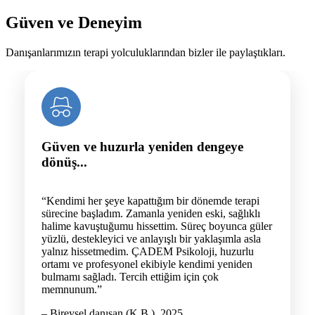
Güven ve Deneyim
Danışanlarımızın terapi yolculuklarından bizler ile paylaştıkları.
Güven ve huzurla yeniden dengeye
dönüş...
“Kendimi her şeye kapattığım bir dönemde terapi
sürecine başladım. Zamanla yeniden eski, sağlıklı
halime kavuştuğumu hissettim. Süreç boyunca güler
yüzlü, destekleyici ve anlayışlı bir yaklaşımla asla
yalnız hissetmedim. ÇADEM Psikoloji, huzurlu
ortamı ve profesyonel ekibiyle kendimi yeniden
bulmamı sağladı. Tercih ettiğim için çok
memnunum.”
– Bireysel danışan (K.B.), 2025