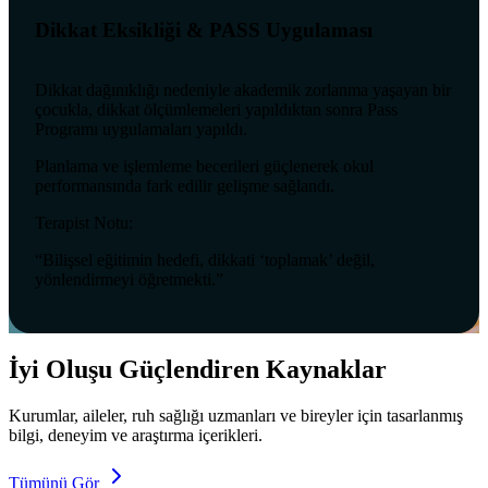
Dikkat Eksikliği & PASS Uygulaması
Dikkat dağınıklığı nedeniyle akademik zorlanma yaşayan bir
çocukla, dikkat ölçümlemeleri yapıldıktan sonra Pass
Programı uygulamaları yapıldı.
Planlama ve işlemleme becerileri güçlenerek okul
performansında fark edilir gelişme sağlandı.
Terapist Notu:
“Bilişsel eğitimin hedefi, dikkati ‘toplamak’ değil,
yönlendirmeyi öğretmekti.”
İyi Oluşu Güçlendiren Kaynaklar
Kurumlar, aileler, ruh sağlığı uzmanları ve bireyler için tasarlanmış
bilgi, deneyim ve araştırma içerikleri.
Tümünü Gör