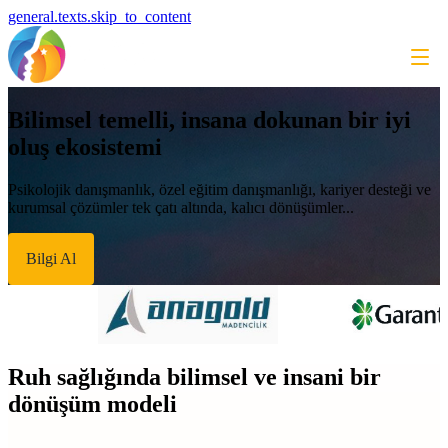
general.texts.skip_to_content
Bilimsel temelli, insana dokunan bir iyi
oluş ekosistemi
Psikolojik danışmanlık, özel eğitim danışmanlığı, kariyer desteği ve
kurumsal çözümler tek çatı altında, kalıcı dönüşümler...
Bilgi Al
Ruh sağlığında bilimsel ve insani bir
dönüşüm modeli