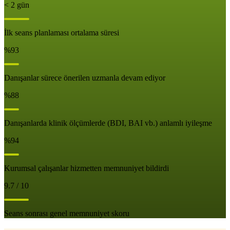
< 2 gün
İlk seans planlaması ortalama süresi
%93
Danışanlar sürece önerilen uzmanla devam ediyor
%88
Danışanlarda klinik ölçümlerde (BDI, BAI vb.) anlamlı iyileşme
%94
Kurumsal çalışanlar hizmetten memnuniyet bildirdi
9.7 / 10
Seans sonrası genel memnuniyet skoru