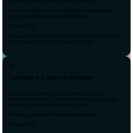
(Bilişsel Davranışçı Terapi) süreci yürütüldü.
Düşünce–duygu–davranış bağlantısının fark edilmesiyle
kaygı puanlarında anlamlı düşüş sağlandı.
Terapist Notu:
“Danışan, düşüncelerinin yönünü değiştirdiğinde bedensel
rahatlamanın da mümkün olduğunu fark etti.”
02
Varoluşçu & Logoterapi Yaklaşımı
Anlamsızlık ve tükenmişlik şikâyetiyle başvuran bir
danışanla 10 seanslık Logoterapi sürecinde yaşam anlamı,
değerler ve sorumluluk ekseninde çalışıldı.
Danışan, yeniden hedef odaklı bir yön kazandı.
Terapist Notu: