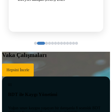
Vaka Çalışmaları
Hepsini İncele
01
BDT ile Kaygı Yönetimi
Yoğun sınav kaygısı yaşayan bir danışanla 8 seanslık BDT