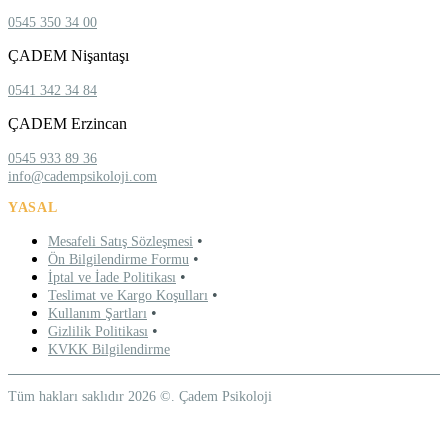
0545 350 34 00
ÇADEM Nişantaşı
0541 342 34 84
ÇADEM Erzincan
0545 933 89 36
info@cadempsikoloji.com
YASAL
•
Mesafeli Satış Sözleşmesi
•
Ön Bilgilendirme Formu
•
İptal ve İade Politikası
•
Teslimat ve Kargo Koşulları
•
Kullanım Şartları
•
Gizlilik Politikası
KVKK Bilgilendirme
Tüm hakları saklıdır 2026 ©. Çadem Psikoloji