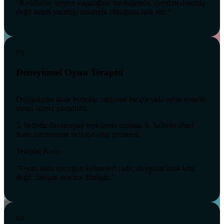
“Kendisine ‘neden yaşadığını’ sorduğunda, cevabın dışarıda
değil kendi yarattığı anlamda olduğunu fark etti.”
03
Deneyimsel Oyun Terapisi
Duygularını ifade etmekte zorlanan bir çocukla oyun temelli
terapi süreci yürütüldü.
3. haftada davranışsal tepkilerde azalma, 6. haftada sözel
ifade becerisinde belirgin artış gözlendi.
Terapist Notu:
“Oyun alanı çocuğun kelimeleri oldu; duygular artık kriz
değil, iletişim aracına dönüştü.”
04