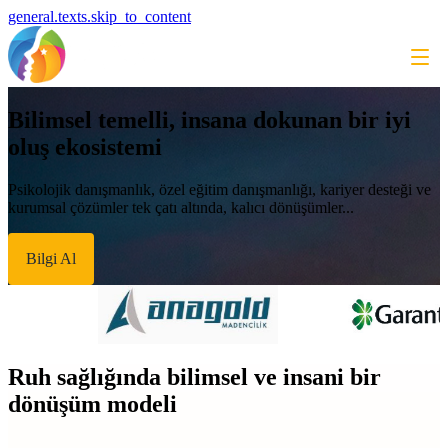
general.texts.skip_to_content
Bilimsel temelli, insana dokunan bir iyi
oluş ekosistemi
Psikolojik danışmanlık, özel eğitim danışmanlığı, kariyer desteği ve
kurumsal çözümler tek çatı altında, kalıcı dönüşümler...
Bilgi Al
Ruh sağlığında bilimsel ve insani bir
dönüşüm modeli