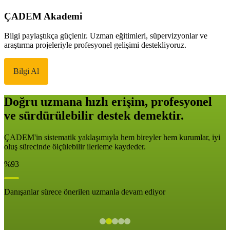
ÇADEM Akademi
Bilgi paylaştıkça güçlenir. Uzman eğitimleri, süpervizyonlar ve
araştırma projeleriyle profesyonel gelişimi destekliyoruz.
Bilgi Al
Doğru uzmana hızlı erişim, profesyonel
ve sürdürülebilir destek demektir.
ÇADEM'in sistematik yaklaşımıyla hem bireyler hem kurumlar, iyi
oluş sürecinde ölçülebilir ilerleme kaydeder.
%93
Danışanlar sürece önerilen uzmanla devam ediyor