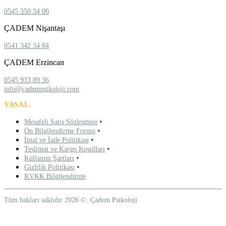
0545 350 34 00
ÇADEM Nişantaşı
0541 342 34 84
ÇADEM Erzincan
0545 933 89 36
info@cadempsikoloji.com
YASAL
•
Mesafeli Satış Sözleşmesi
•
Ön Bilgilendirme Formu
•
İptal ve İade Politikası
•
Teslimat ve Kargo Koşulları
•
Kullanım Şartları
•
Gizlilik Politikası
KVKK Bilgilendirme
Tüm hakları saklıdır 2026 ©. Çadem Psikoloji