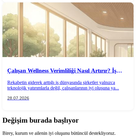
Çalışan Wellness Verimliliği Nasıl Artırır? İş
Performansını Destekleyen Wellness
Rekabetin giderek arttığı iş dünyasında şirketler yalnızca
Uygulamaları
teknolojik yatırımlarla değil, çalışanlarının iyi oluşuna ya...
28.07.2026
Değişim burada başlıyor
Birey, kurum ve ailenin iyi oluşunu bütüncül destekliyoruz.