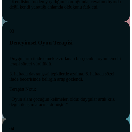
“Kendisine ‘neden yaşadığını’ sorduğunda, cevabın dışarıda
değil kendi yarattığı anlamda olduğunu fark etti.”
03
Deneyimsel Oyun Terapisi
Duygularını ifade etmekte zorlanan bir çocukla oyun temelli
terapi süreci yürütüldü.
3. haftada davranışsal tepkilerde azalma, 6. haftada sözel
ifade becerisinde belirgin artış gözlendi.
Terapist Notu:
“Oyun alanı çocuğun kelimeleri oldu; duygular artık kriz
değil, iletişim aracına dönüştü.”
04