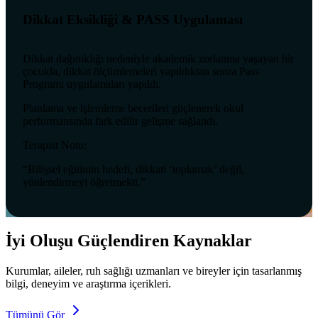
Dikkat Eksikliği & PASS Uygulaması
Dikkat dağınıklığı nedeniyle akademik zorlanma yaşayan bir
çocukla, dikkat ölçümlemeleri yapıldıktan sonra Pass
Programı uygulamaları yapıldı.
Planlama ve işlemleme becerileri güçlenerek okul
performansında fark edilir gelişme sağlandı.
Terapist Notu:
“Bilişsel eğitimin hedefi, dikkati ‘toplamak’ değil,
yönlendirmeyi öğretmekti.”
İyi Oluşu Güçlendiren Kaynaklar
Kurumlar, aileler, ruh sağlığı uzmanları ve bireyler için tasarlanmış
bilgi, deneyim ve araştırma içerikleri.
Tümünü Gör