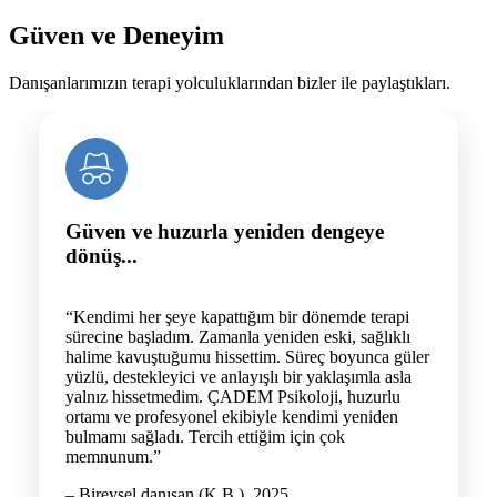
Güven ve Deneyim
Danışanlarımızın terapi yolculuklarından bizler ile paylaştıkları.
Güven ve huzurla yeniden dengeye
dönüş...
“Kendimi her şeye kapattığım bir dönemde terapi
sürecine başladım. Zamanla yeniden eski, sağlıklı
halime kavuştuğumu hissettim. Süreç boyunca güler
yüzlü, destekleyici ve anlayışlı bir yaklaşımla asla
yalnız hissetmedim. ÇADEM Psikoloji, huzurlu
ortamı ve profesyonel ekibiyle kendimi yeniden
bulmamı sağladı. Tercih ettiğim için çok
memnunum.”
– Bireysel danışan (K.B.), 2025