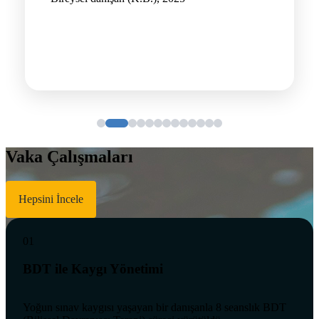
Vaka Çalışmaları
Hepsini İncele
01
BDT ile Kaygı Yönetimi
Yoğun sınav kaygısı yaşayan bir danışanla 8 seanslık BDT