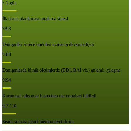
< 2 gün
İlk seans planlaması ortalama süresi
%93
Danışanlar sürece önerilen uzmanla devam ediyor
%88
Danışanlarda klinik ölçümlerde (BDI, BAI vb.) anlamlı iyileşme
%94
Kurumsal çalışanlar hizmetten memnuniyet bildirdi
9.7 / 10
Seans sonrası genel memnuniyet skoru