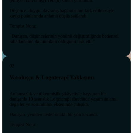
(Bilişsel Davranışçı Terapi) süreci yürütüldü.
Düşünce–duygu–davranış bağlantısının fark edilmesiyle
kaygı puanlarında anlamlı düşüş sağlandı.
Terapist Notu:
“Danışan, düşüncelerinin yönünü değiştirdiğinde bedensel
rahatlamanın da mümkün olduğunu fark etti.”
02
Varoluşçu & Logoterapi Yaklaşımı
Anlamsızlık ve tükenmişlik şikâyetiyle başvuran bir
danışanla 10 seanslık Logoterapi sürecinde yaşam anlamı,
değerler ve sorumluluk ekseninde çalışıldı.
Danışan, yeniden hedef odaklı bir yön kazandı.
Terapist Notu: