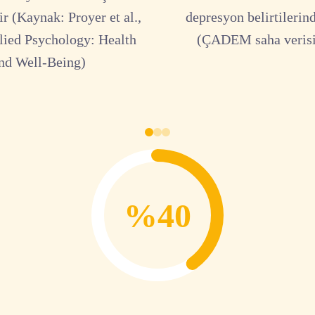
r (Kaynak: Proyer et al.,
depresyon belirtilerin
lied Psychology: Health
(ÇADEM saha verisi
nd Well-Being)
%40