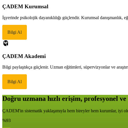
ÇADEM Kurumsal
İşyerinde psikolojik dayanıklılığı güçlendir. Kurumsal danışmanlık, eği
Bilgi Al
ÇADEM Akademi
Bilgi paylaştıkça güçlenir. Uzman eğitimleri, süpervizyonlar ve araştır
Bilgi Al
Doğru uzmana hızlı erişim, profesyonel ve 
ÇADEM'in sistematik yaklaşımıyla hem bireyler hem kurumlar, iyi oluş
%93