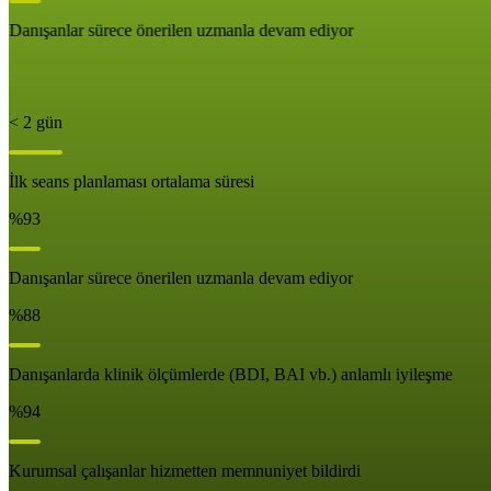
Danışanlar sürece önerilen uzmanla devam ediyor
< 2 gün
İlk seans planlaması ortalama süresi
%93
Danışanlar sürece önerilen uzmanla devam ediyor
%88
Danışanlarda klinik ölçümlerde (BDI, BAI vb.) anlamlı iyileşme
%94
Kurumsal çalışanlar hizmetten memnuniyet bildirdi