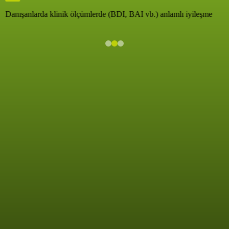
Danışanlarda klinik ölçümlerde (BDI, BAI vb.) anlamlı iyileşme