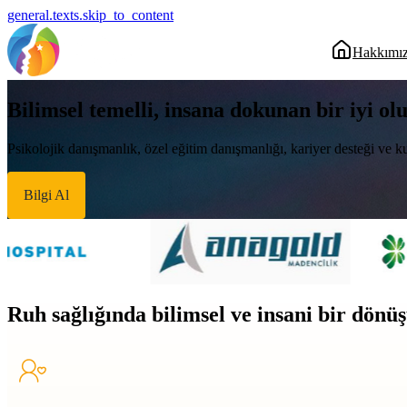
general.texts.skip_to_content
Hakkımı
Bilimsel temelli, insana dokunan bir iyi ol
Psikolojik danışmanlık, özel eğitim danışmanlığı, kariyer desteği ve ku
Bilgi Al
Ruh sağlığında bilimsel ve insani bir dön