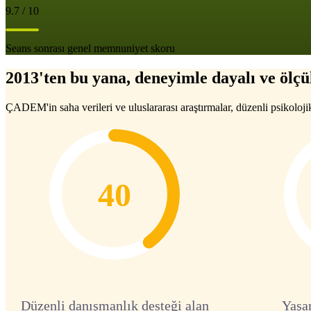
9.7 / 10
Seans sonrası genel memnuniyet skoru
2013'ten bu yana, deneyimle dayalı ve ölçül
ÇADEM'in saha verileri ve uluslararası araştırmalar, düzenli psikoloji
40
Düzenli danışmanlık desteği alan
Yaşa