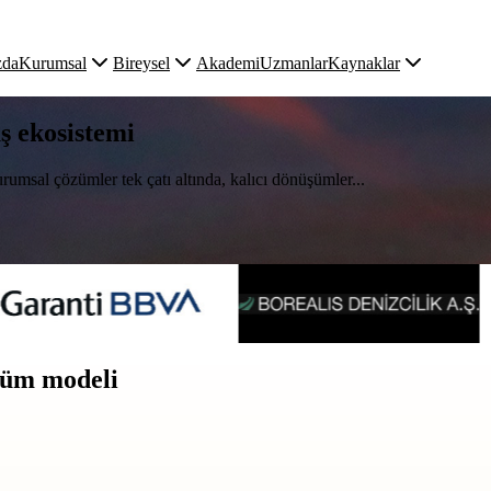
zda
Kurumsal
Bireysel
Akademi
Uzmanlar
Kaynaklar
uş ekosistemi
rumsal çözümler tek çatı altında, kalıcı dönüşümler...
üşüm modeli