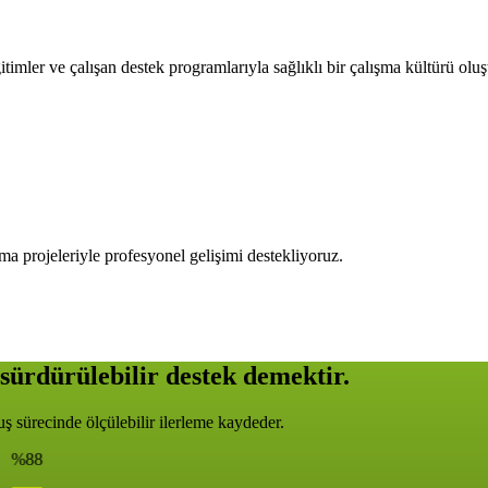
timler ve çalışan destek programlarıyla sağlıklı bir çalışma kültürü olu
ma projeleriyle profesyonel gelişimi destekliyoruz.
sürdürülebilir destek demektir.
 sürecinde ölçülebilir ilerleme kaydeder.
%88