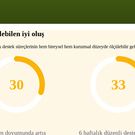
ebilen iyi oluş
k destek süreçlerinin hem bireysel hem kurumsal düzeyde ölçülebilir gel
30
33
m doyumunda artış
6 haftalık düzenli dest