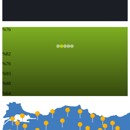
%76
%82
%76
%93
%88
%64