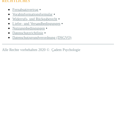
RECHTLICHES
•
Fernabsatzvertrag
•
Vorabinformationsformular
•
Widerrufs- und Rückgaberecht
•
Liefer- und Versandbedingungen
•
Nutzungsbedingungen
•
Datenschutzrichtlinie
Datenschutzgrundverordnung (DSGVO)
Alle Rechte vorbehalten 2020 ©. Çadem Psychologie