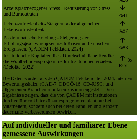
Arbeitsplatzbezogener Stress - Reduzierung von Stress-
und Burnoutraten
%41
Lebenszufriedenheit - Steigerung der allgemeinen
Lebenszufriedenheit.
%57
Posttraumatische Erholung - Steigerung der
Erholungsgeschwindigkeit nach Krisen und kritischen
%83
Ereignissen. (ÇADEM Felddaten, 2024)
Institutionelle Kapitalrendite - Durchschnittliche Rendite,
3x
die Wohlbefindensprogramme für Institutionen erzielen.
ROI
(Deloitte, 2022)
Die Daten wurden aus den ÇADEM-Feldberichten 2024, internen
Bewertungsskalen (GAD-7, DDGÖ-16, CD-RISC) und
allgemeinen Branchenprioritäten zusammengestellt. Diese
Ergebnisse zeigen, dass die von ÇADEM mit Institutionen
durchgeführten Unterstützungsprogramme nicht nur bei
Mitarbeitern, sondern auch bei deren Familien und Kindern
dauerhafte Verbesserungen bewirken.
Auf individueller und familiärer Ebene
gemessene Auswirkungen