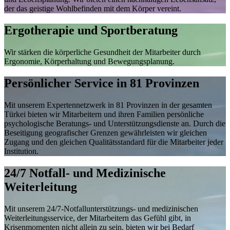
der das geistige Wohlbefinden mit dem Körper vereint.
Ergotherapie und Sportberatung
Wir stärken die körperliche Gesundheit der Mitarbeiter durch
Ergonomie, Körperhaltung und Bewegungsplanung.
Persönlicher Service in 81 Provinzen
Mit unserem Expertennetzwerk in 81 Provinzen in der gesamten
Türkei bieten wir Mitarbeitern und ihren Familien persönliche
psychologische Beratungs- und Unterstützungsdienste an. Durch die
Beseitigung geografischer Grenzen gewährleisten wir gleichen
Zugang und den gleichen Qualitätsstandard für die Mitarbeiter jeder
Institution.
24/7 Notfall- und Medizinische
Weiterleitung
Mit unserem 24/7-Notfallunterstützungs- und medizinischen
Weiterleitungsservice, der Mitarbeitern das Gefühl gibt, in
Krisenmomenten nicht allein zu sein, bieten wir bei Bedarf