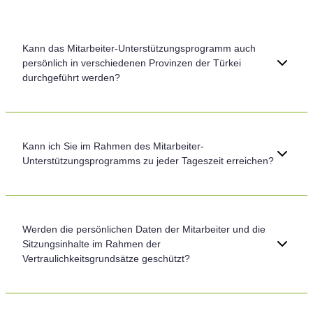
Kann das Mitarbeiter-Unterstützungsprogramm auch
persönlich in verschiedenen Provinzen der Türkei
durchgeführt werden?
Ja. Wir bieten persönliche Beratungsmöglichkeiten über unser
Expertennetzwerk in 81 Provinzen in der gesamten Türkei an.
Kann ich Sie im Rahmen des Mitarbeiter-
Dank dieser Struktur, die geografische Einschränkungen beseitigt,
Unterstützungsprogramms zu jeder Tageszeit erreichen?
kann jeder Mitarbeiter in der Stadt, in der er sich befindet,
zugängliche, zuverlässige und flexible Unterstützung erhalten.
Ja. Alle Unterstützungsmodelle von ÇADEM Psychologie werden
mit einer starken technischen und organisatorischen Infrastruktur
Werden die persönlichen Daten der Mitarbeiter und die
durchgeführt. Dank unseres rund um die Uhr aktiven Mitarbeiter-
Sitzungsinhalte im Rahmen der
Callcenters wird auch in dringenden Bedarfsmomenten
Vertraulichkeitsgrundsätze geschützt?
professionelle Unterstützung geleistet.
Ja. Alle Prozesse werden gemäß dem KVKK (Datenschutzgesetz)