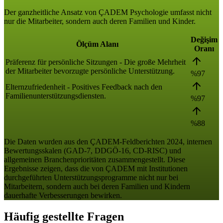
Der ganzheitliche Ansatz von ÇADEM Psychologie umfasst nicht
nur die Mitarbeiter, sondern auch deren Familien und Kinder.
Değişim
Ölçüm Alanı
Oranı
Präferenz für persönliche Sitzungen - Die große Mehrheit
der Mitarbeiter bevorzugte persönliche Unterstützung.
%97
Elternzufriedenheit - Positives Feedback nach den
Familienunterstützungsdiensten.
%97
%88
Die Daten wurden aus den ÇADEM-Feldberichten 2024, internen
Bewertungsskalen (GAD-7, DDGÖ-16, CD-RISC) und
allgemeinen Branchenprioritäten zusammengestellt. Diese
Ergebnisse zeigen, dass die von ÇADEM mit Institutionen
durchgeführten Unterstützungsprogramme nicht nur bei
Mitarbeitern, sondern auch bei deren Familien und Kindern
dauerhafte Verbesserungen bewirken.
Häufig gestellte Fragen