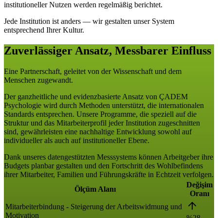
institutioneller Nutzen werden regelmäßig berichtet.
Jede Institution ist anders — wir gestalten unser System
entsprechend Ihrer Kultur.
Zuverlässiger Ansatz, Messbarer Einfluss
Eine Partnerschaft, geleitet von der Wissenschaft und dem
Menschen zugewandt.
Der ganzheitliche und evidenzbasierte Ansatz von ÇADEM
Psychologie wird durch Methoden unterstützt, die internationalen
Standards entsprechen. Unsere Programme, die speziell auf die
Struktur und das Mitarbeiterprofil jeder Institution zugeschnitten
sind, gewährleisten eine nachhaltige Entwicklung sowohl auf
individueller als auch auf institutioneller Ebene.
Dank unseres datengestützten Messsystems können Arbeitgeber ihre
Budgets planbar gestalten und den Fortschritt des Wohlbefindens
ihrer Mitarbeiter, Familien und Führungskräfte in Echtzeit verfolgen.
Değişim
Ölçüm Alanı
Oranı
Mitarbeiterbindung - Steigerung der Arbeitswidmung und
Motivation
%28