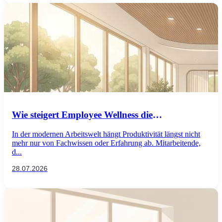
Wie steigert Employee Wellness die
Produktivität? Wellness-Maßnahmen für mehr
In der modernen Arbeitswelt hängt Produktivität längst nicht
Leistung am Arbeitsplatz
mehr nur von Fachwissen oder Erfahrung ab. Mitarbeitende,
d...
28.07.2026