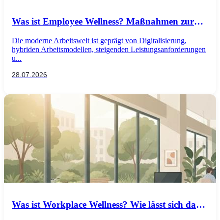
Was ist Employee Wellness? Maßnahmen zur
Förderung des Wohlbefindens am Arbeitsplatz
Die moderne Arbeitswelt ist geprägt von Digitalisierung,
und Vorteile für Unternehmen
hybriden Arbeitsmodellen, steigenden Leistungsanforderungen
u...
28.07.2026
Was ist Workplace Wellness? Wie lässt sich das
psychische Wohlbefinden am Arbeitsplatz