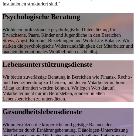
Institutionen strukturiert sind."
Psychologische Beratung
Wir bieten professionelle psychologische Unterstützung für
Erwachsene, Paare, Kinder und Jugendliche in den Bereichen
Stress, Angst, Burnout, Beziehungen und Work-Life-Balance. Wir
stärken die psychologische Widerstandsfähigkeit der Mitarbeiter und
machen ihr emotionales Wohlbefinden nachhaltig.
Lebensunterstützungsdienste
Wir bieten zuverlässige Beratung in Bereichen wie Finanz-, Rechts-
und Tierarztberatung zu Themen, mit denen Mitarbeiter in ihrem
Alltag konfrontiert werden können. Wir legen Wert darauf,
Mitarbeiter nicht nur im Berufsleben, sondern in allen
Lebensbereichen zu unterstützen.
Gesundheitslebensdienste
Wir unterstützen die körperliche und geistige Balance der
Mitarbeiter durch Ernährungsberatung, Diätologen-Unterstützung
und Lebensplanung. Wir bieten einen nachhaltigen Lebensansatz,