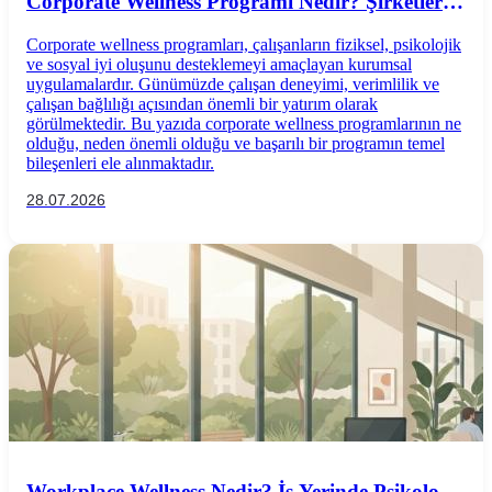
Corporate Wellness Programı Nedir? Şirketler
İçin Psikolojik İyi Oluş Rehberi
Corporate wellness programları, çalışanların fiziksel, psikolojik
ve sosyal iyi oluşunu desteklemeyi amaçlayan kurumsal
uygulamalardır. Günümüzde çalışan deneyimi, verimlilik ve
çalışan bağlılığı açısından önemli bir yatırım olarak
görülmektedir. Bu yazıda corporate wellness programlarının ne
olduğu, neden önemli olduğu ve başarılı bir programın temel
bileşenleri ele alınmaktadır.
28.07.2026
Workplace Wellness Nedir? İş Yerinde Psikolojik