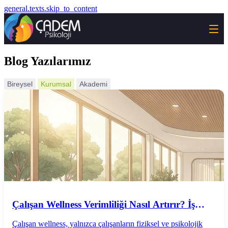
general.texts.skip_to_content
Blog Yazılarımız
Bireysel
Kurumsal
Akademi
Çalışan Wellness Verimliliği Nasıl Artırır? İş
Performansını Destekleyen Wellness
Çalışan wellness, yalnızca çalışanların fiziksel ve psikolojik
Uygulamaları