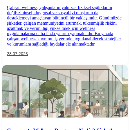
Destekleyen Uygulamalar ve Şirketlere
Çalışan wellness, çalışanların yalnızca fiziksel sağlıklarını
Faydaları
değil; zihinsel, duygusal ve sosyal iyi oluşlarını da
desteklemeyi amaçlayan bütüncül bir yaklaşımdır. Günümüzde
şirketler, çalışan memnuniyetini artırmak, tükenmişlik riskini
azaltmak ve verimliliği yükseltmek için wellness
uygulamalarına daha fazla yatırım yapmaktadır. Bu yazıda
çalışan wellness kavramı, iş yerinde uygulanabilecek stratejiler
ve kurumlara sağladığı faydalar ele alınmaktadır.
28.07.2026