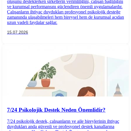
oluşunu desteklerken şirketlerin verimliliğini, çalışan bağlılığını
ve kurumsal performansını güçlendiren önemli uygulamalardır.
Çalışanların ihtiyaç duydukları profesyonel psikolojik desteğe
zamanında ulaşabilmeleri hem bireysel hem de kurumsal açıdan
uzun vadeli faydalar sağlar.
15.07.2026
7/24 Psikolojik Destek Neden Önemlidir?
7/24 psikolojik destek, çalışanların ve aile bireylerinin ihtiyaç
duydukları anda güvenli ve profesyonel destek kanallarına