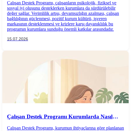
Çalışan Destek Programı, çalışanların psikolojik, fiziksel ve
sosyal iyi oluşunu desteklerken kurumlara da sürdürülebilir
değer sağlar. Verimlilik artışı, devamsızlığın azalması, çalışan
bağlılığının güçlenmesi, pozitif kurum kültürü, işveren
markasının desteklenmesi ve krizlere karşı dayanıklılık bu
programın kurumlara sunduğu önemli katkılar arasındadır.
15.07.2026
Çalışan Destek Programı Kurumlarda Nasıl
Uygulanır?
Çalışan Destek Programı, kurumun ihtiyaçlarına göre planlanan