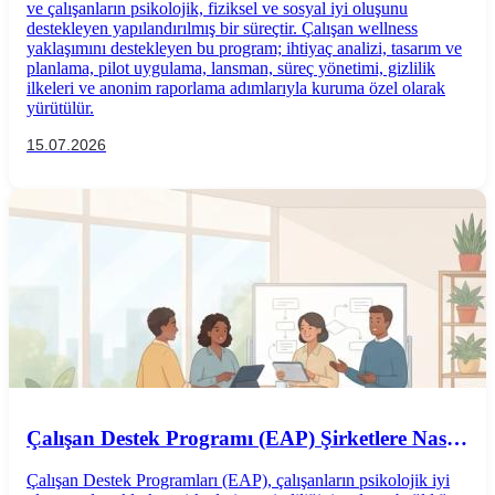
ve çalışanların psikolojik, fiziksel ve sosyal iyi oluşunu
destekleyen yapılandırılmış bir süreçtir. Çalışan wellness
yaklaşımını destekleyen bu program; ihtiyaç analizi, tasarım ve
planlama, pilot uygulama, lansman, süreç yönetimi, gizlilik
ilkeleri ve anonim raporlama adımlarıyla kuruma özel olarak
yürütülür.
15.07.2026
Çalışan Destek Programı (EAP) Şirketlere Nasıl
Katkı Sağlar?
Çalışan Destek Programları (EAP), çalışanların psikolojik iyi