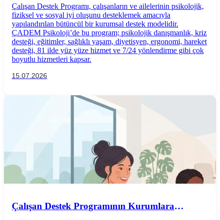
Çalışan Destek Programı, çalışanların ve ailelerinin psikolojik,
fiziksel ve sosyal iyi oluşunu desteklemek amacıyla
yapılandırılan bütüncül bir kurumsal destek modelidir.
ÇADEM Psikoloji’de bu program; psikolojik danışmanlık, kriz
desteği, eğitimler, sağlıklı yaşam, diyetisyen, ergonomi, hareket
desteği, 81 ilde yüz yüze hizmet ve 7/24 yönlendirme gibi çok
boyutlu hizmetleri kapsar.
15.07.2026
Çalışan Destek Programının Kurumlara
Faydaları Nelerdir?