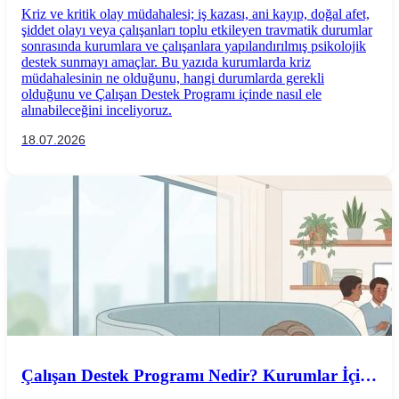
Kriz ve kritik olay müdahalesi; iş kazası, ani kayıp, doğal afet,
şiddet olayı veya çalışanları toplu etkileyen travmatik durumlar
sonrasında kurumlara ve çalışanlara yapılandırılmış psikolojik
destek sunmayı amaçlar. Bu yazıda kurumlarda kriz
müdahalesinin ne olduğunu, hangi durumlarda gerekli
olduğunu ve Çalışan Destek Programı içinde nasıl ele
alınabileceğini inceliyoruz.
18.07.2026
Çalışan Destek Programı Nedir? Kurumlar İçin
Bütüncül İyi Oluş Ekosistemi