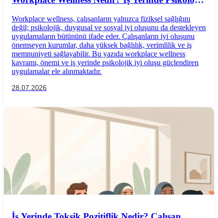
İyi Oluş Nasıl Desteklenir?
Workplace wellness, çalışanların yalnızca fiziksel sağlığını
değil; psikolojik, duygusal ve sosyal iyi oluşunu da destekleyen
uygulamaların bütününü ifade eder. Çalışanların iyi oluşunu
önemseyen kurumlar, daha yüksek bağlılık, verimlilik ve iş
memnuniyeti sağlayabilir. Bu yazıda workplace wellness
kavramı, önemi ve iş yerinde psikolojik iyi oluşu güçlendiren
uygulamalar ele alınmaktadır.
28.07.2026
İş Yerinde Toksik Pozitiflik Nedir? Çalışan