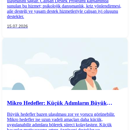
ulaşmasını sağlar. Çalışan Destek Programı kapsamında
sunulan bu hizmet; psikolojik danışmanlık, kriz yönlendirmesi,
aile desteği ve yaşam destek hizmetleriyle çalışan iyi oluşunu
destekler.
15.07.2026
Mikro Hedefler: Küçük Adımların Büyük
Başarılara Etkisi
Büyük hedefler bazen ulaşılması zor ve yorucu görünebilir.
Mikro hedefler ise uzun vadeli amaçları daha küçük,
uygulanabilir adımlara bölerek süreci kolaylaştırır. Küçük
başarılar motivasyonu artırır, özgüveni destekler ve