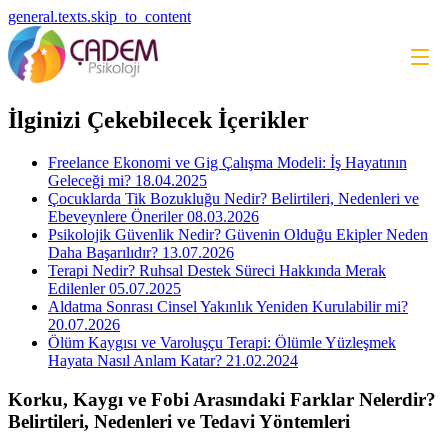
general.texts.skip_to_content
İlginizi Çekebilecek İçerikler
Freelance Ekonomi ve Gig Çalışma Modeli: İş Hayatının
Geleceği mi?
18.04.2025
Çocuklarda Tik Bozukluğu Nedir? Belirtileri, Nedenleri ve
Ebeveynlere Öneriler
08.03.2026
Psikolojik Güvenlik Nedir? Güvenin Olduğu Ekipler Neden
Daha Başarılıdır?
13.07.2026
Terapi Nedir? Ruhsal Destek Süreci Hakkında Merak
Edilenler
05.07.2025
Aldatma Sonrası Cinsel Yakınlık Yeniden Kurulabilir mi?
20.07.2026
Ölüm Kaygısı ve Varoluşçu Terapi: Ölümle Yüzleşmek
Hayata Nasıl Anlam Katar?
21.02.2024
Korku, Kaygı ve Fobi Arasındaki Farklar Nelerdir?
Belirtileri, Nedenleri ve Tedavi Yöntemleri