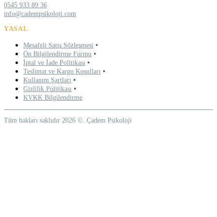
0545 933 89 36
info@cadempsikoloji.com
YASAL
•
Mesafeli Satış Sözleşmesi
•
Ön Bilgilendirme Formu
•
İptal ve İade Politikası
•
Teslimat ve Kargo Koşulları
•
Kullanım Şartları
•
Gizlilik Politikası
KVKK Bilgilendirme
Tüm hakları saklıdır 2026 ©. Çadem Psikoloji