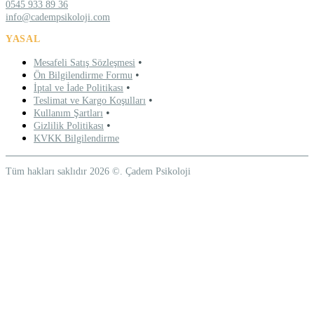
0545 933 89 36
info@cadempsikoloji.com
YASAL
•
Mesafeli Satış Sözleşmesi
•
Ön Bilgilendirme Formu
•
İptal ve İade Politikası
•
Teslimat ve Kargo Koşulları
•
Kullanım Şartları
•
Gizlilik Politikası
KVKK Bilgilendirme
Tüm hakları saklıdır 2026 ©. Çadem Psikoloji