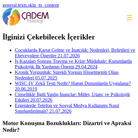
general.texts.skip_to_content
İlginizi Çekebilecek İçerikler
Çocuklarda Karşıt Gelme ve İnatçılık: Nedenleri, Belirtileri ve
Ebeveynlere Öneriler
21.07.2026
İş Kazaları Sonrası Travma ve Krize Müdahale: Kurumlarda
Psikolojik İlk Yardımın Önemi
29.04.2024
Kronik Yorgunluk: Sürekli Yorgun Hissetmenin Olası
Nedenleri
05.07.2025
WISC-IV Zekâ Testi Nedir? Hangi Durumlarda Uygulanır?
20.06.2019
Cinsellikle İlgili Yanlış İnançlar: Mitler, Utanç ve Psikolojik
Etkileri
20.07.2026
Ergenlerde Telefon ve Sosyal Medya Kullanımı Nasıl
Sınırlandırılmalı?
21.07.2026
Motor Konuşma Bozuklukları: Dizartri ve Apraksi
Nedir?