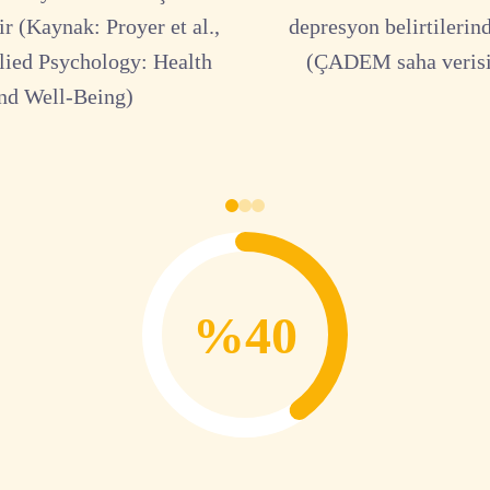
r (Kaynak: Proyer et al.,
depresyon belirtilerin
lied Psychology: Health
(ÇADEM saha verisi
nd Well-Being)
%40