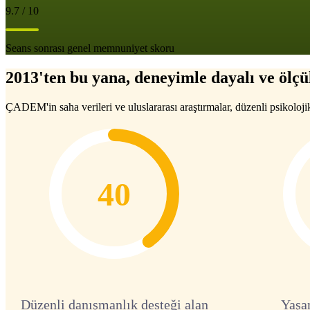
9.7 / 10
Seans sonrası genel memnuniyet skoru
2013'ten bu yana, deneyimle dayalı ve ölçül
ÇADEM'in saha verileri ve uluslararası araştırmalar, düzenli psikoloji
40
Düzenli danışmanlık desteği alan
Yaşa