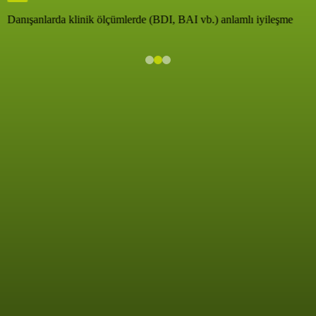
Danışanlarda klinik ölçümlerde (BDI, BAI vb.) anlamlı iyileşme