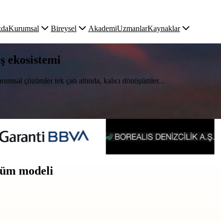
zda
Kurumsal
Bireysel
Akademi
Uzmanlar
Kaynaklar
uş ekosistemi
rumsal çözümler tek çatı altında, kalıcı dönüşümler...
üşüm modeli