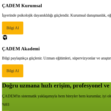
ÇADEM Kurumsal
İşyerinde psikolojik dayanıklılığı güçlendir. Kurumsal danışmanlık, eği
Bilgi Al
ÇADEM Akademi
Bilgi paylaştıkça güçlenir. Uzman eğitimleri, süpervizyonlar ve araştır
Bilgi Al
Doğru uzmana hızlı erişim, profesyonel ve 
ÇADEM'in sistematik yaklaşımıyla hem bireyler hem kurumlar, iyi oluş
%93