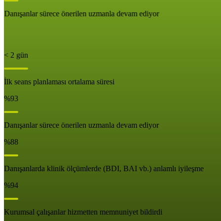
Danışanlar sürece önerilen uzmanla devam ediyor
< 2 gün
İlk seans planlaması ortalama süresi
%93
Danışanlar sürece önerilen uzmanla devam ediyor
%88
Danışanlarda klinik ölçümlerde (BDI, BAI vb.) anlamlı iyileşme
%94
Kurumsal çalışanlar hizmetten memnuniyet bildirdi