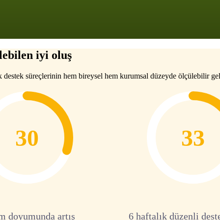
ebilen iyi oluş
k destek süreçlerinin hem bireysel hem kurumsal düzeyde ölçülebilir gel
30
33
m doyumunda artış
6 haftalık düzenli dest