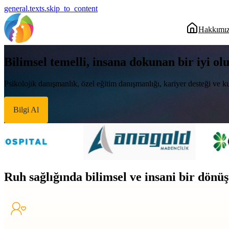
general.texts.skip_to_content
Hakkımı
Bilimsel temelli, insana dokunan bir iyi ol
Psikolojik danışmanlık, özel eğitim danışmanlığı, kariyer desteği ve ku
Bilgi Al
Ruh sağlığında bilimsel ve insani bir dön