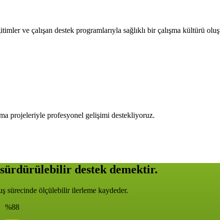
timler ve çalışan destek programlarıyla sağlıklı bir çalışma kültürü olu
ma projeleriyle profesyonel gelişimi destekliyoruz.
sürdürülebilir destek demektir.
 sürecinde ölçülebilir ilerleme kaydeder.
%88