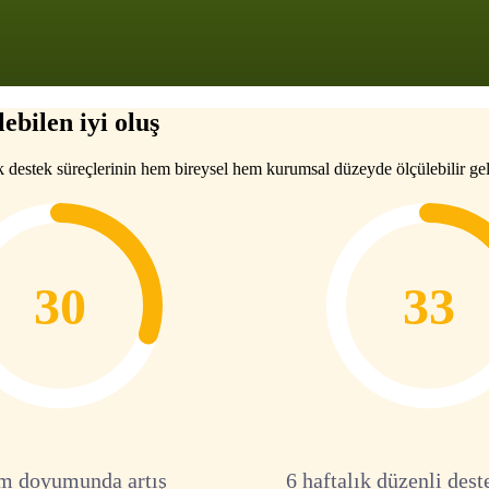
ebilen iyi oluş
k destek süreçlerinin hem bireysel hem kurumsal düzeyde ölçülebilir gel
30
33
m doyumunda artış
6 haftalık düzenli dest