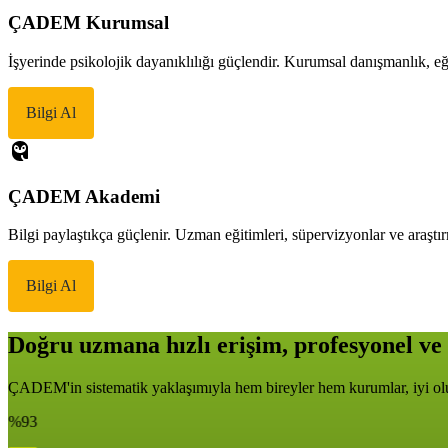
ÇADEM Kurumsal
İşyerinde psikolojik dayanıklılığı güçlendir. Kurumsal danışmanlık, eği
Bilgi Al
ÇADEM Akademi
Bilgi paylaştıkça güçlenir. Uzman eğitimleri, süpervizyonlar ve araştır
Bilgi Al
Doğru uzmana hızlı erişim, profesyonel ve 
ÇADEM'in sistematik yaklaşımıyla hem bireyler hem kurumlar, iyi oluş
%93