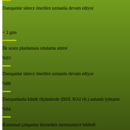
Danışanlar sürece önerilen uzmanla devam ediyor
< 2 gün
İlk seans planlaması ortalama süresi
%93
Danışanlar sürece önerilen uzmanla devam ediyor
%88
Danışanlarda klinik ölçümlerde (BDI, BAI vb.) anlamlı iyileşme
%94
Kurumsal çalışanlar hizmetten memnuniyet bildirdi