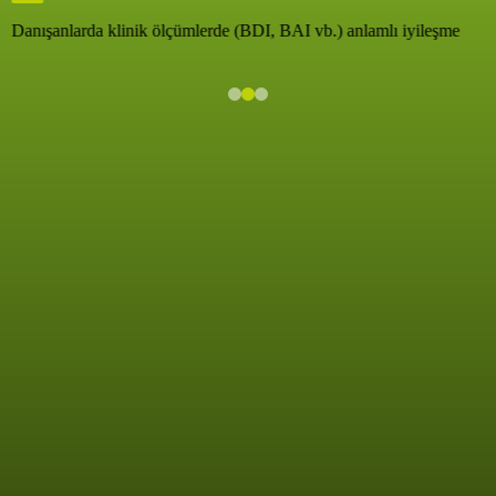
Danışanlarda klinik ölçümlerde (BDI, BAI vb.) anlamlı iyileşme