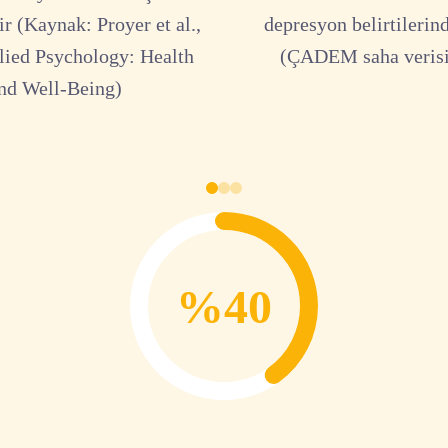
r (Kaynak: Proyer et al.,
depresyon belirtilerin
lied Psychology: Health
(ÇADEM saha verisi
nd Well-Being)
%40