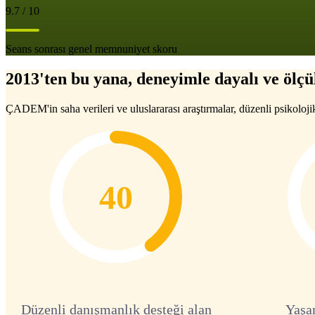
9.7 / 10
Seans sonrası genel memnuniyet skoru
2013'ten bu yana, deneyimle dayalı ve ölçül
ÇADEM'in saha verileri ve uluslararası araştırmalar, düzenli psikoloji
40
Düzenli danışmanlık desteği alan
Yaşa