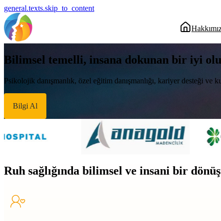
general.texts.skip_to_content
Hakkımı
Bilimsel temelli, insana dokunan bir iyi ol
Psikolojik danışmanlık, özel eğitim danışmanlığı, kariyer desteği ve ku
Bilgi Al
Ruh sağlığında bilimsel ve insani bir dön