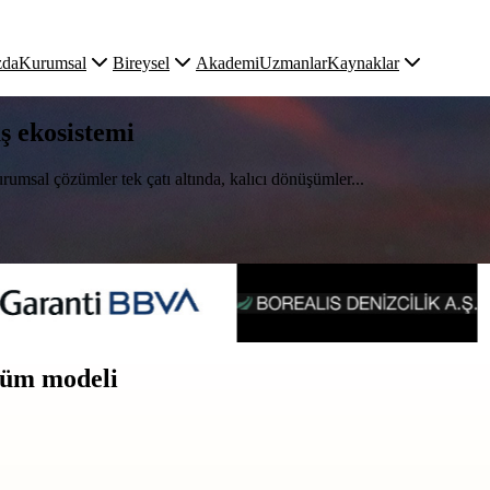
zda
Kurumsal
Bireysel
Akademi
Uzmanlar
Kaynaklar
uş ekosistemi
rumsal çözümler tek çatı altında, kalıcı dönüşümler...
üşüm modeli