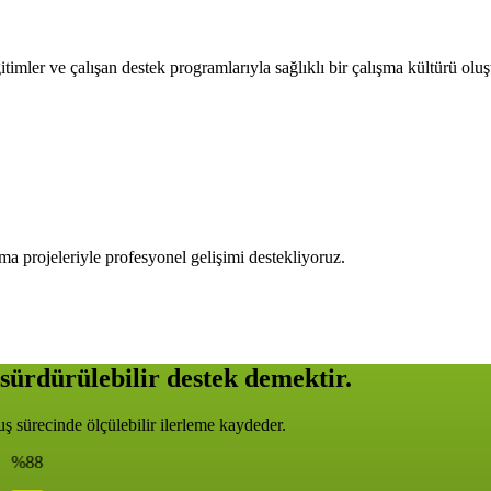
timler ve çalışan destek programlarıyla sağlıklı bir çalışma kültürü olu
ma projeleriyle profesyonel gelişimi destekliyoruz.
sürdürülebilir destek demektir.
 sürecinde ölçülebilir ilerleme kaydeder.
%88