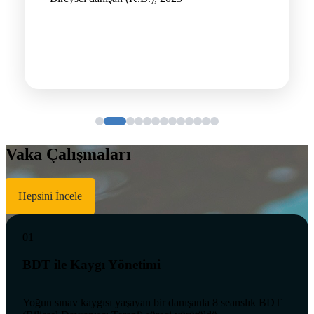
Vaka Çalışmaları
Hepsini İncele
01
BDT ile Kaygı Yönetimi
Yoğun sınav kaygısı yaşayan bir danışanla 8 seanslık BDT