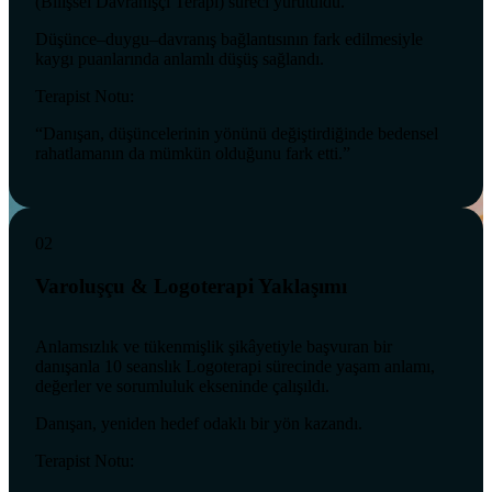
(Bilişsel Davranışçı Terapi) süreci yürütüldü.
Düşünce–duygu–davranış bağlantısının fark edilmesiyle
kaygı puanlarında anlamlı düşüş sağlandı.
Terapist Notu:
“Danışan, düşüncelerinin yönünü değiştirdiğinde bedensel
rahatlamanın da mümkün olduğunu fark etti.”
02
Varoluşçu & Logoterapi Yaklaşımı
Anlamsızlık ve tükenmişlik şikâyetiyle başvuran bir
danışanla 10 seanslık Logoterapi sürecinde yaşam anlamı,
değerler ve sorumluluk ekseninde çalışıldı.
Danışan, yeniden hedef odaklı bir yön kazandı.
Terapist Notu: