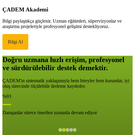
ÇADEM Akademi
Bilgi paylaştıkça güçlenir. Uzman eğitimleri, süpervizyonlar ve
araştırma projeleriyle profesyonel gelişimi destekliyoruz.
Bilgi Al
Doğru uzmana hızlı erişim, profesyonel
ve sürdürülebilir destek demektir.
ÇADEM'in sistematik yaklaşımıyla hem bireyler hem kurumlar, iyi
oluş sürecinde ölçülebilir ilerleme kaydeder.
%93
Danışanlar sürece önerilen uzmanla devam ediyor