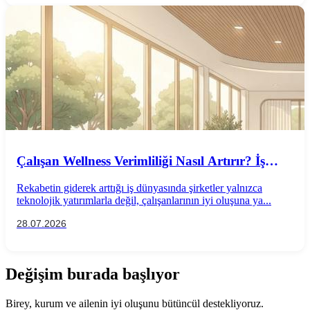
Çalışan Wellness Verimliliği Nasıl Artırır? İş
Performansını Destekleyen Wellness
Rekabetin giderek arttığı iş dünyasında şirketler yalnızca
Uygulamaları
teknolojik yatırımlarla değil, çalışanlarının iyi oluşuna ya...
28.07.2026
Değişim burada başlıyor
Birey, kurum ve ailenin iyi oluşunu bütüncül destekliyoruz.