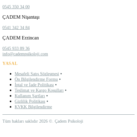
0545 350 34 00
ÇADEM Nişantaşı
0541 342 34 84
ÇADEM Erzincan
0545 933 89 36
info@cadempsikoloji.com
YASAL
•
Mesafeli Satış Sözleşmesi
•
Ön Bilgilendirme Formu
•
İptal ve İade Politikası
•
Teslimat ve Kargo Koşulları
•
Kullanım Şartları
•
Gizlilik Politikası
KVKK Bilgilendirme
Tüm hakları saklıdır 2026 ©. Çadem Psikoloji