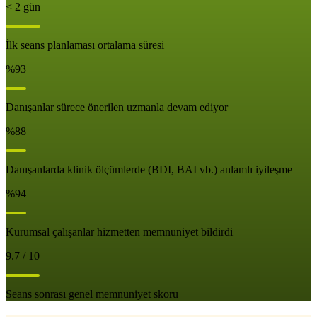
< 2 gün
İlk seans planlaması ortalama süresi
%93
Danışanlar sürece önerilen uzmanla devam ediyor
%88
Danışanlarda klinik ölçümlerde (BDI, BAI vb.) anlamlı iyileşme
%94
Kurumsal çalışanlar hizmetten memnuniyet bildirdi
9.7 / 10
Seans sonrası genel memnuniyet skoru