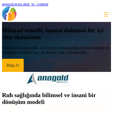
general.texts.skip_to_content
Bilimsel temelli, insana dokunan bir iyi
oluş ekosistemi
Psikolojik danışmanlık, özel eğitim danışmanlığı, kariyer desteği ve
kurumsal çözümler tek çatı altında, kalıcı dönüşümler...
Bilgi Al
Ruh sağlığında bilimsel ve insani bir
dönüşüm modeli