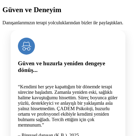
Güven ve Deneyim
Danışanlarımızın terapi yolculuklarından bizler ile paylaştıkları.
Güven ve huzurla yeniden dengeye
dönüş...
“Kendimi her şeye kapattığım bir dönemde terapi
sürecine başladım. Zamanla yeniden eski, sağlıklı
halime kavuştuğumu hissettim. Süreç boyunca güler
yüzlü, destekleyici ve anlayışlı bir yaklaşımla asla
yalnız hissetmedim. ÇADEM Psikoloji, huzurlu
ortamı ve profesyonel ekibiyle kendimi yeniden
bulmamı sağladı. Tercih ettiğim için çok
memnunum.”
– Bireysel danışan (K.B.), 2025