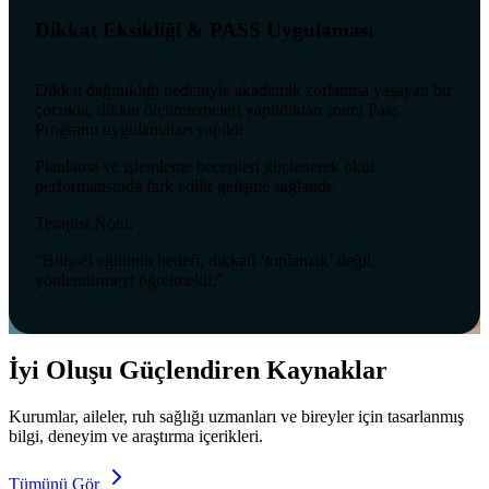
Dikkat Eksikliği & PASS Uygulaması
Dikkat dağınıklığı nedeniyle akademik zorlanma yaşayan bir
çocukla, dikkat ölçümlemeleri yapıldıktan sonra Pass
Programı uygulamaları yapıldı.
Planlama ve işlemleme becerileri güçlenerek okul
performansında fark edilir gelişme sağlandı.
Terapist Notu:
“Bilişsel eğitimin hedefi, dikkati ‘toplamak’ değil,
yönlendirmeyi öğretmekti.”
İyi Oluşu Güçlendiren Kaynaklar
Kurumlar, aileler, ruh sağlığı uzmanları ve bireyler için tasarlanmış
bilgi, deneyim ve araştırma içerikleri.
Tümünü Gör