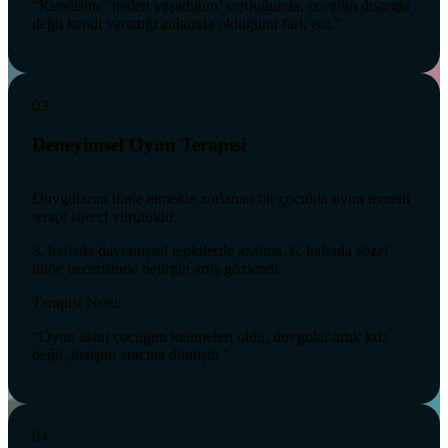
“Kendisine ‘neden yaşadığını’ sorduğunda, cevabın dışarıda
değil kendi yarattığı anlamda olduğunu fark etti.”
03
Deneyimsel Oyun Terapisi
Duygularını ifade etmekte zorlanan bir çocukla oyun temelli
terapi süreci yürütüldü.
3. haftada davranışsal tepkilerde azalma, 6. haftada sözel
ifade becerisinde belirgin artış gözlendi.
Terapist Notu:
“Oyun alanı çocuğun kelimeleri oldu; duygular artık kriz
değil, iletişim aracına dönüştü.”
04