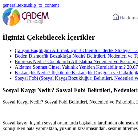
general.texts.skip_to_content
Hakkımı
İlginizi Çekebilecek İçerikler
Çalışan Bağlılığını Artırmak için 3 Önemli Liderlik Stratejisi
12
Beden Dismorfik Bozukluğu Nedir? Belirtileri, Nedenleri ve Te
Enürezis Nedir? Çocuklarda Alt Islatma Nedenleri ve Psikoloji
Aldatma Sonrası Cinsel Yakınlık Yeniden Kurulabilir mi?
20.07
Kıskançlık Nedir? İlişkilerde Kıskançlık Duygusu ve Psikoloji
Sosyal Fobi (Sosyal Kaygı Bozukluğu): Belirtileri, Nedenleri 
Sosyal Kaygı Nedir? Sosyal Fobi Belirtileri, Nedenleri
Sosyal Kaygı Nedir? Sosyal Fobi Belirtileri, Nedenleri ve Psikolojik 
Sosyal kaygı, kişinin sosyal ortamlarda başkaları tarafından olumsuz 
konuşurken hata yapmaktan, yüzünün kızarmasından, sesinin titremes