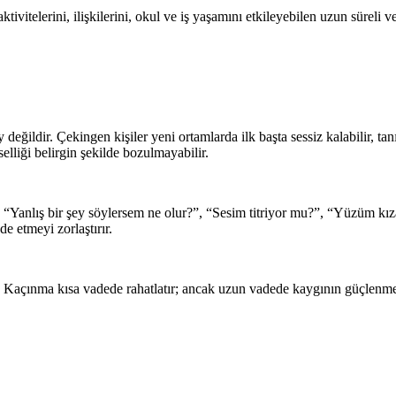
ivitelerini, ilişkilerini, okul ve iş yaşamını etkileyebilen uzun süreli v
değildir. Çekingen kişiler yeni ortamlarda ilk başta sessiz kalabilir, t
elliği belirgin şekilde bozulmayabilir.
, “Yanlış bir şey söylersem ne olur?”, “Sesim titriyor mu?”, “Yüzüm k
e etmeyi zorlaştırır.
 Kaçınma kısa vadede rahatlatır; ancak uzun vadede kaygının güçlenmesi