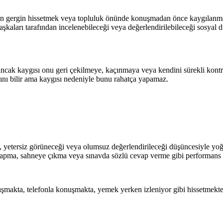
n gergin hissetmek veya topluluk önünde konuşmadan önce kaygılanmak
şkaları tarafından incelenebileceği veya değerlendirilebileceği sosyal
ncak kaygısı onu geri çekilmeye, kaçınmaya veya kendini sürekli kontro
ını bilir ama kaygısı nedeniyle bunu rahatça yapamaz.
ı, yetersiz görüneceği veya olumsuz değerlendirileceği düşüncesiyle yoğun
pma, sahneye çıkma veya sınavda sözlü cevap verme gibi performans du
nışmakta, telefonla konuşmakta, yemek yerken izleniyor gibi hissetmekte,