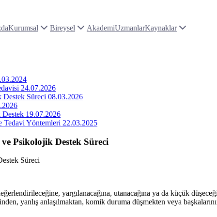
zda
Kurumsal
Bireysel
Akademi
Uzmanlar
Kaynaklar
.03.2024
davisi
24.07.2026
k Destek Süreci
08.03.2026
.2026
k Destek
19.07.2026
ve Tedavi Yöntemleri
22.03.2025
 ve Psikolojik Destek Süreci
Destek Süreci
değerlendirileceğine, yargılanacağına, utanacağına ya da küçük düşeceğin
inden, yanlış anlaşılmaktan, komik duruma düşmekten veya başkalarını