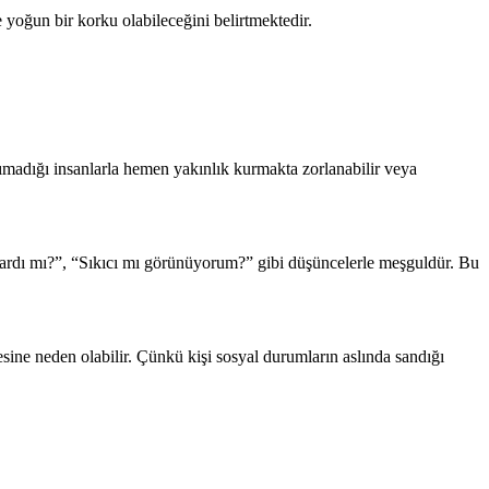
e yoğun bir korku olabileceğini belirtmektedir.
anımadığı insanlarla hemen yakınlık kurmakta zorlanabilir veya
ızardı mı?”, “Sıkıcı mı görünüyorum?” gibi düşüncelerle meşguldür. Bu
ne neden olabilir. Çünkü kişi sosyal durumların aslında sandığı