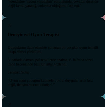
“Kendisine ‘neden yaşadığını’ sorduğunda, cevabın dışarıda
değil kendi yarattığı anlamda olduğunu fark etti.”
03
Deneyimsel Oyun Terapisi
Duygularını ifade etmekte zorlanan bir çocukla oyun temelli
terapi süreci yürütüldü.
3. haftada davranışsal tepkilerde azalma, 6. haftada sözel
ifade becerisinde belirgin artış gözlendi.
Terapist Notu:
“Oyun alanı çocuğun kelimeleri oldu; duygular artık kriz
değil, iletişim aracına dönüştü.”
04