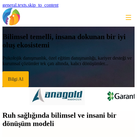
general.texts.skip_to_content
Bilimsel temelli, insana dokunan bir iyi
oluş ekosistemi
Psikolojik danışmanlık, özel eğitim danışmanlığı, kariyer desteği ve
kurumsal çözümler tek çatı altında, kalıcı dönüşümler...
Bilgi Al
Ruh sağlığında bilimsel ve insani bir
dönüşüm modeli