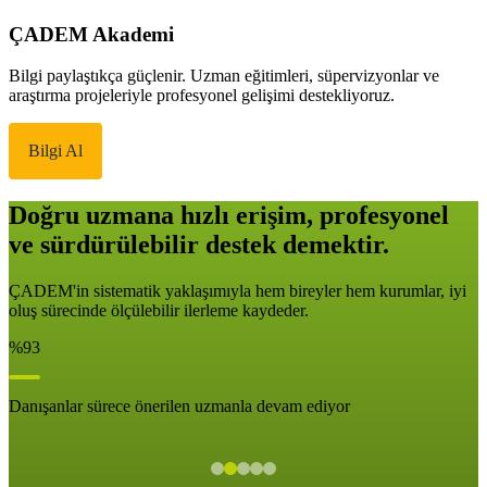
ÇADEM Akademi
Bilgi paylaştıkça güçlenir. Uzman eğitimleri, süpervizyonlar ve
araştırma projeleriyle profesyonel gelişimi destekliyoruz.
Bilgi Al
Doğru uzmana hızlı erişim, profesyonel
ve sürdürülebilir destek demektir.
ÇADEM'in sistematik yaklaşımıyla hem bireyler hem kurumlar, iyi
oluş sürecinde ölçülebilir ilerleme kaydeder.
%93
Danışanlar sürece önerilen uzmanla devam ediyor