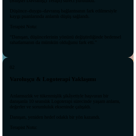
(Bilişsel Davranışçı Terapi) süreci yürütüldü.
Düşünce–duygu–davranış bağlantısının fark edilmesiyle
kaygı puanlarında anlamlı düşüş sağlandı.
Terapist Notu:
“Danışan, düşüncelerinin yönünü değiştirdiğinde bedensel
rahatlamanın da mümkün olduğunu fark etti.”
02
Varoluşçu & Logoterapi Yaklaşımı
Anlamsızlık ve tükenmişlik şikâyetiyle başvuran bir
danışanla 10 seanslık Logoterapi sürecinde yaşam anlamı,
değerler ve sorumluluk ekseninde çalışıldı.
Danışan, yeniden hedef odaklı bir yön kazandı.
Terapist Notu: