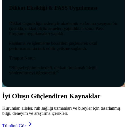
Dikkat Eksikliği & PASS Uygulaması
Dikkat dağınıklığı nedeniyle akademik zorlanma yaşayan bir
çocukla, dikkat ölçümlemeleri yapıldıktan sonra Pass
Programı uygulamaları yapıldı.
Planlama ve işlemleme becerileri güçlenerek okul
performansında fark edilir gelişme sağlandı.
Terapist Notu:
“Bilişsel eğitimin hedefi, dikkati ‘toplamak’ değil,
yönlendirmeyi öğretmekti.”
İyi Oluşu Güçlendiren Kaynaklar
Kurumlar, aileler, ruh sağlığı uzmanları ve bireyler için tasarlanmış
bilgi, deneyim ve araştırma içerikleri.
Tümünü Gör