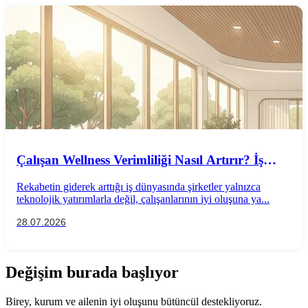
Çalışan Wellness Verimliliği Nasıl Artırır? İş
Performansını Destekleyen Wellness
Rekabetin giderek arttığı iş dünyasında şirketler yalnızca
Uygulamaları
teknolojik yatırımlarla değil, çalışanlarının iyi oluşuna ya...
28.07.2026
Değişim burada başlıyor
Birey, kurum ve ailenin iyi oluşunu bütüncül destekliyoruz.