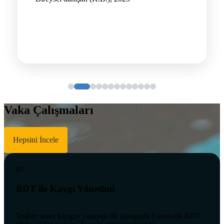
Vaka Çalışmaları
Hepsini İncele
01
BDT ile Kaygı Yönetimi
Yoğun sınav kaygısı yaşayan bir danışanla 8 seanslık BDT