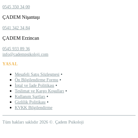
0545 350 34 00
ÇADEM Nişantaşı
0541 342 34 84
ÇADEM Erzincan
0545 933 89 36
info@cadempsikoloji.com
YASAL
•
Mesafeli Satış Sözleşmesi
•
Ön Bilgilendirme Formu
•
İptal ve İade Politikası
•
Teslimat ve Kargo Koşulları
•
Kullanım Şartları
•
Gizlilik Politikası
KVKK Bilgilendirme
Tüm hakları saklıdır 2026 ©. Çadem Psikoloji