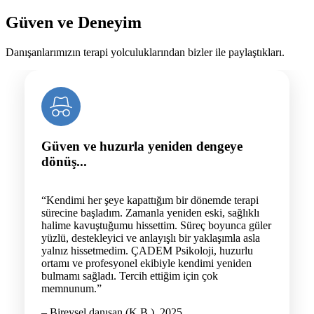
Güven ve Deneyim
Danışanlarımızın terapi yolculuklarından bizler ile paylaştıkları.
Güven ve huzurla yeniden dengeye
dönüş...
“Kendimi her şeye kapattığım bir dönemde terapi
sürecine başladım. Zamanla yeniden eski, sağlıklı
halime kavuştuğumu hissettim. Süreç boyunca güler
yüzlü, destekleyici ve anlayışlı bir yaklaşımla asla
yalnız hissetmedim. ÇADEM Psikoloji, huzurlu
ortamı ve profesyonel ekibiyle kendimi yeniden
bulmamı sağladı. Tercih ettiğim için çok
memnunum.”
– Bireysel danışan (K.B.), 2025