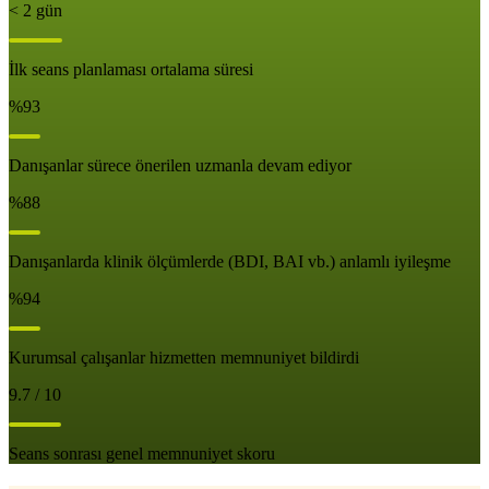
< 2 gün
İlk seans planlaması ortalama süresi
%93
Danışanlar sürece önerilen uzmanla devam ediyor
%88
Danışanlarda klinik ölçümlerde (BDI, BAI vb.) anlamlı iyileşme
%94
Kurumsal çalışanlar hizmetten memnuniyet bildirdi
9.7 / 10
Seans sonrası genel memnuniyet skoru