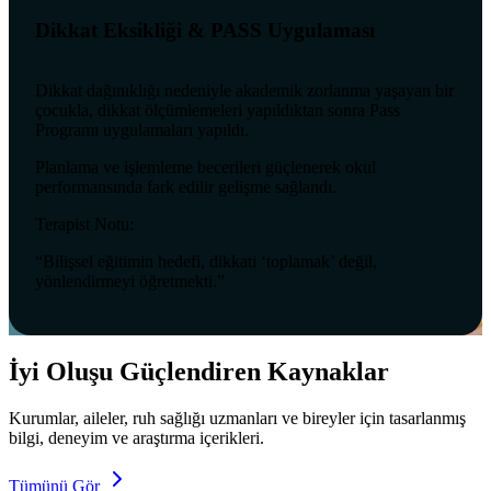
Dikkat Eksikliği & PASS Uygulaması
Dikkat dağınıklığı nedeniyle akademik zorlanma yaşayan bir
çocukla, dikkat ölçümlemeleri yapıldıktan sonra Pass
Programı uygulamaları yapıldı.
Planlama ve işlemleme becerileri güçlenerek okul
performansında fark edilir gelişme sağlandı.
Terapist Notu:
“Bilişsel eğitimin hedefi, dikkati ‘toplamak’ değil,
yönlendirmeyi öğretmekti.”
İyi Oluşu Güçlendiren Kaynaklar
Kurumlar, aileler, ruh sağlığı uzmanları ve bireyler için tasarlanmış
bilgi, deneyim ve araştırma içerikleri.
Tümünü Gör