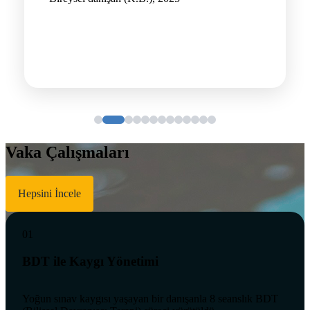
Vaka Çalışmaları
Hepsini İncele
01
BDT ile Kaygı Yönetimi
Yoğun sınav kaygısı yaşayan bir danışanla 8 seanslık BDT