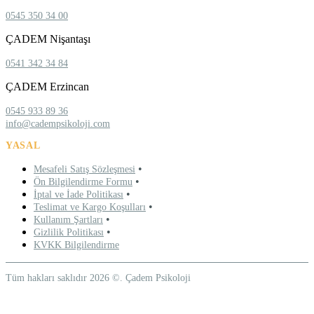
0545 350 34 00
ÇADEM Nişantaşı
0541 342 34 84
ÇADEM Erzincan
0545 933 89 36
info@cadempsikoloji.com
YASAL
•
Mesafeli Satış Sözleşmesi
•
Ön Bilgilendirme Formu
•
İptal ve İade Politikası
•
Teslimat ve Kargo Koşulları
•
Kullanım Şartları
•
Gizlilik Politikası
KVKK Bilgilendirme
Tüm hakları saklıdır 2026 ©. Çadem Psikoloji