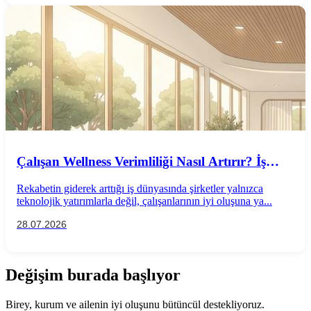
Çalışan Wellness Verimliliği Nasıl Artırır? İş
Performansını Destekleyen Wellness
Rekabetin giderek arttığı iş dünyasında şirketler yalnızca
Uygulamaları
teknolojik yatırımlarla değil, çalışanlarının iyi oluşuna ya...
28.07.2026
Değişim burada başlıyor
Birey, kurum ve ailenin iyi oluşunu bütüncül destekliyoruz.