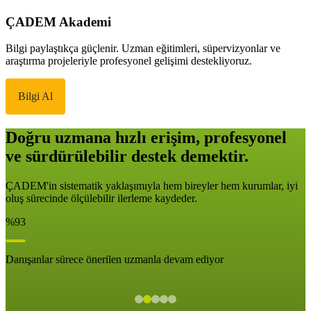
ÇADEM Akademi
Bilgi paylaştıkça güçlenir. Uzman eğitimleri, süpervizyonlar ve
araştırma projeleriyle profesyonel gelişimi destekliyoruz.
Bilgi Al
Doğru uzmana hızlı erişim, profesyonel
ve sürdürülebilir destek demektir.
ÇADEM'in sistematik yaklaşımıyla hem bireyler hem kurumlar, iyi
oluş sürecinde ölçülebilir ilerleme kaydeder.
%93
Danışanlar sürece önerilen uzmanla devam ediyor