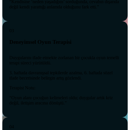
“Kendisine ‘neden yaşadığını’ sorduğunda, cevabın dışarıda
değil kendi yarattığı anlamda olduğunu fark etti.”
03
Deneyimsel Oyun Terapisi
Duygularını ifade etmekte zorlanan bir çocukla oyun temelli
terapi süreci yürütüldü.
3. haftada davranışsal tepkilerde azalma, 6. haftada sözel
ifade becerisinde belirgin artış gözlendi.
Terapist Notu:
“Oyun alanı çocuğun kelimeleri oldu; duygular artık kriz
değil, iletişim aracına dönüştü.”
04