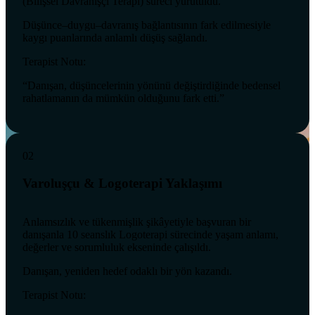
(Bilişsel Davranışçı Terapi) süreci yürütüldü.
Düşünce–duygu–davranış bağlantısının fark edilmesiyle
kaygı puanlarında anlamlı düşüş sağlandı.
Terapist Notu:
“Danışan, düşüncelerinin yönünü değiştirdiğinde bedensel
rahatlamanın da mümkün olduğunu fark etti.”
02
Varoluşçu & Logoterapi Yaklaşımı
Anlamsızlık ve tükenmişlik şikâyetiyle başvuran bir
danışanla 10 seanslık Logoterapi sürecinde yaşam anlamı,
değerler ve sorumluluk ekseninde çalışıldı.
Danışan, yeniden hedef odaklı bir yön kazandı.
Terapist Notu: