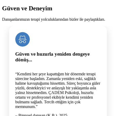
Güven ve Deneyim
Danışanlarımızın terapi yolculuklarından bizler ile paylaştıkları.
Güven ve huzurla yeniden dengeye
dönüş...
“Kendimi her şeye kapattığım bir dönemde terapi
sürecine başladım. Zamanla yeniden eski, sağlıklı
halime kavuştuğumu hissettim. Süreç boyunca güler
yüzlü, destekleyici ve anlayışlı bir yaklaşımla asla
yalnız hissetmedim. ÇADEM Psikoloji, huzurlu
ortamı ve profesyonel ekibiyle kendimi yeniden
bulmamı sağladı. Tercih ettiğim için çok
memnunum.”
– Bireysel danışan (K.B.), 2025