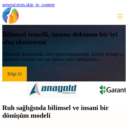
general.texts.skip_to_content
Bilimsel temelli, insana dokunan bir iyi
oluş ekosistemi
Psikolojik danışmanlık, özel eğitim danışmanlığı, kariyer desteği ve
kurumsal çözümler tek çatı altında, kalıcı dönüşümler...
Bilgi Al
Ruh sağlığında bilimsel ve insani bir
dönüşüm modeli