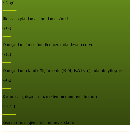
< 2 gün
İlk seans planlaması ortalama süresi
%93
Danışanlar sürece önerilen uzmanla devam ediyor
%88
Danışanlarda klinik ölçümlerde (BDI, BAI vb.) anlamlı iyileşme
%94
Kurumsal çalışanlar hizmetten memnuniyet bildirdi
9.7 / 10
Seans sonrası genel memnuniyet skoru