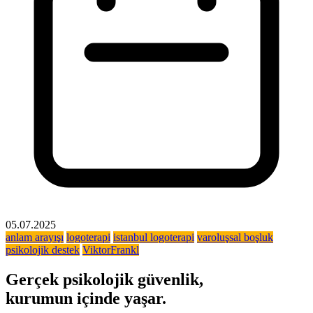
05.07.2025
anlam arayışı
logoterapi
istanbul logoterapi
varoluşsal boşluk
psikolojik destek
ViktorFrankl
Gerçek psikolojik güvenlik,
kurumun içinde yaşar.