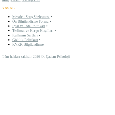
info@cadempsikoloji.com
YASAL
•
Mesafeli Satış Sözleşmesi
•
Ön Bilgilendirme Formu
•
İptal ve İade Politikası
•
Teslimat ve Kargo Koşulları
•
Kullanım Şartları
•
Gizlilik Politikası
KVKK Bilgilendirme
Tüm hakları saklıdır 2026 ©. Çadem Psikoloji