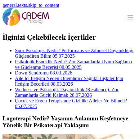
general.texts.skip_to_content
İlginizi Çekebilecek İçerikler
Spor Psikolojisi Nedir? Performans ve Zihinsel Dayanıklılığı
Güçlendiren Bilim
05.07.2025
Psikolojik Esneklik Nedir? Zor Zamanlarda Uyum Sağlama
ve Güçlenme Becerisi
08.05.2025
Down Sendromu
08.03.2026
Aile İçi İletişim Neden Önemlidir? Sağlıklı İlişkiler İçin
İletişim Becerileri
08.03.2026
Wellness ve Psikolojik Dayanıklılık (Resilience): Zor
Zamanlarda Güçlü Kalmak
28.07.2026
Çocuk ve Ergen Terapisinde Gizlilik: Aileler Ne Bilmeli?
05.07.2025
Logoterapi Nedir? Yaşamın Anlamını Keşfetmeye
Yönelik Bir Psikoterapi Yaklaşımı