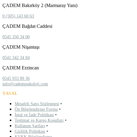
ÇADEM Bakırköy 2 (Marmaray Yanı)
0 (505) 143 60 63
ÇADEM Bağdat Caddesi
0545 350 34 00
ÇADEM Nişantaşı
0541 342 34 84
ÇADEM Erzincan
0545 933 89 36
info@cadempsikoloji.com
YASAL
•
Mesafeli Satış Sözleşmesi
•
Ön Bilgilendirme Formu
•
İptal ve İade Politikası
•
Teslimat ve Kargo Koşulları
•
Kullanım Şartları
•
Gizlilik Politikası
KVKK Bilgilendirme