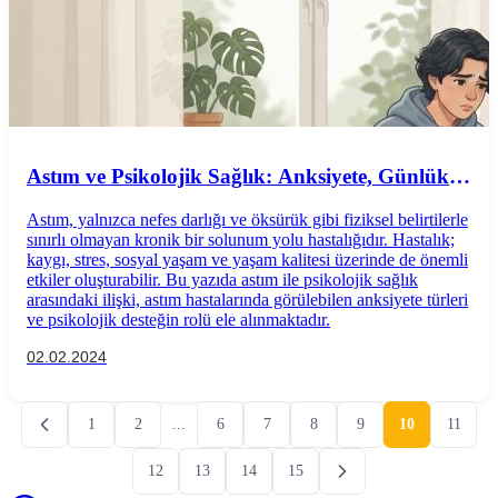
Astım ve Psikolojik Sağlık: Anksiyete, Günlük
Yaşam ve Psikolojik Destek
Astım, yalnızca nefes darlığı ve öksürük gibi fiziksel belirtilerle
sınırlı olmayan kronik bir solunum yolu hastalığıdır. Hastalık;
kaygı, stres, sosyal yaşam ve yaşam kalitesi üzerinde de önemli
etkiler oluşturabilir. Bu yazıda astım ile psikolojik sağlık
arasındaki ilişki, astım hastalarında görülebilen anksiyete türleri
ve psikolojik desteğin rolü ele alınmaktadır.
02.02.2024
1
2
...
6
7
8
9
10
11
12
13
14
15