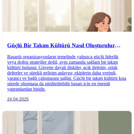
Güçlü Bir Takım Kültürü Nasıl Oluşturulur
Başarılı Ekiplerin Ortak Özellikleri
Başarılı organizasyonların temelinde yalnızca güçlü liderlik
veya doğru stratejiler değil, aynı zamanda sağlam bir takım
kültürü bulunur. Güvene dayalı ilişkiler, açık iletişim, ortak
değerler ve sürekli gelişim anlayışı; ekiplerin daha verimli,
yaratıcı ve bağlı çalışmasını sağlar. Güçlü bir takım kültürü kısa
sürede oluşmasa da sürdürülebilir başarı için en önemli
yatırımlardan biridir.
24.04.2025