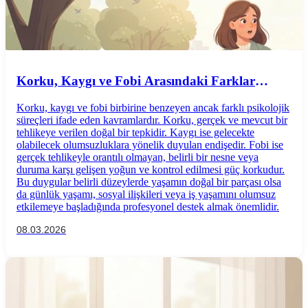
Korku, Kaygı ve Fobi Arasındaki Farklar
Nelerdir? Belirtileri, Nedenleri ve Tedavi
Korku, kaygı ve fobi birbirine benzeyen ancak farklı psikolojik
Yöntemleri
süreçleri ifade eden kavramlardır. Korku, gerçek ve mevcut bir
tehlikeye verilen doğal bir tepkidir. Kaygı ise gelecekte
olabilecek olumsuzluklara yönelik duyulan endişedir. Fobi ise
gerçek tehlikeyle orantılı olmayan, belirli bir nesne veya
duruma karşı gelişen yoğun ve kontrol edilmesi güç korkudur.
Bu duygular belirli düzeylerde yaşamın doğal bir parçası olsa
da günlük yaşamı, sosyal ilişkileri veya iş yaşamını olumsuz
etkilemeye başladığında profesyonel destek almak önemlidir.
08.03.2026