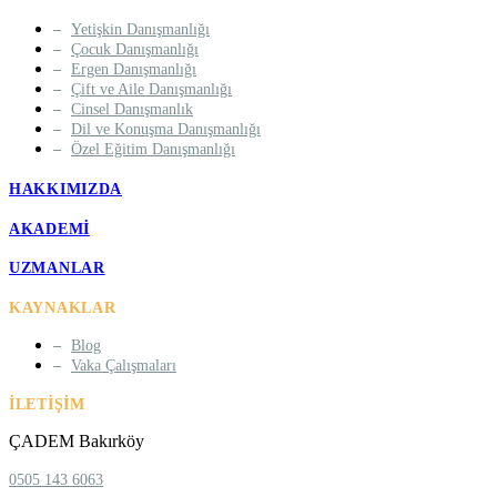
Yetişkin Danışmanlığı
Çocuk Danışmanlığı
Ergen Danışmanlığı
Çift ve Aile Danışmanlığı
Cinsel Danışmanlık
Dil ve Konuşma Danışmanlığı
Özel Eğitim Danışmanlığı
HAKKIMIZDA
AKADEMI
UZMANLAR
KAYNAKLAR
Blog
Vaka Çalışmaları
İLETIŞIM
ÇADEM Bakırköy
0505 143 6063