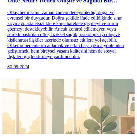
Öfke Nedir? Neden Oluşur ve Sağlıklı Bir
Şekilde Nasıl Yönetilir?
Öfke, her insanın zaman zaman deneyimlediği doğal ve
evrensel bir duygudur. Doğru şekilde ifade edildiğinde sınır
koymayı, adaletsizliklere karşı harekete geçmeyi ve sorun
çözmeyi destekleyebilir. Ancak kontrol edilemeyen veya
sürekli bastırılan öfke; fiziksel sağlık, psikolojik iyi oluş ve
kişilerarası ilişkiler üzerinde olumsuz etkilere yol açabilir.
Öfkenin nedenlerini anlamak ve etkili başa çıkma yöntemleri
geliştirmek, hem bireysel yaşam kalitesini hem de sosyal
ilişkileri güçlendirmeye yardımcı olur.
30.09.2024