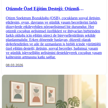
Otizmde Özel Eğitim Desteği: Otizmli
Çocuklarda Eğitim Süreci Nasıl Planlanır?
Otizm Spektrum Bozukluğu (OSB), çocukların sosyal iletişim,
etkileşim, oyun, davranış ve günlük yaşam becerilerini farklı
düzeylerde etkileyebilen nörogelişimsel bir durumdur. Her
otizmli çocuğun gelişimsel özellikleri ve ihtiyaçları birbirinden
farklı olduğu için eğitim süreci de bireyselleştirilmiş şekilde
planlanmalıdır. Erken dönemde başlayan, düzenli olarak
değerlendirilen ve aile ile uzmanların iş birliği içinde yürüttüğü
özel eğitim desteği; iletişim, sosyal beceriler, bağımsız yaşam
ve günlük işlevselliğin gelişimini destekleyerek çocuğun yaşam
kalitesinin artmasına katkı sağlar.
08.03.2026