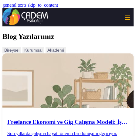
general.texts.skip_to_content
Blog Yazılarımız
Bireysel
Kurumsal
Akademi
Freelance Ekonomi ve Gig Çalışma Modeli: İş
Hayatının Geleceği mi?
Son yıllarda çalışma hayatı önemli bir dönüşüm geçiriyor.