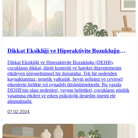
Dikkat Eksikliği ve Hiperaktivite Bozukluğu
(DEHB): Nedenleri, Belirtileri ve Erken Destek
Dikkat Eksikliği ve Hiperaktivite Bozukluğu (DEHB),
çocukların dikkat, dürtü kontrolü ve hareket düzenlemesini
etkileyen nörogelişimsel bir durumdur. Tek bir nedenden
kaynaklanmaz; genetik yatkınlık, beyin gelişimi ve çevresel
etkenlerin birlikte rol oynadığı düşünülmektedir. Bu yazıda
DEHB'nin olası nedenleri, yaygın belirtileri, çocukların günlük
yaşamına etkileri ve erken psikolojik desteğin önemi ele
alınmaktadır.
07.02.2024