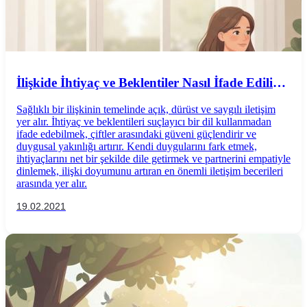
İlişkide İhtiyaç ve Beklentiler Nasıl İfade Edilir?
Sağlıklı İletişimin Temel İlkeleri
Sağlıklı bir ilişkinin temelinde açık, dürüst ve saygılı iletişim
yer alır. İhtiyaç ve beklentileri suçlayıcı bir dil kullanmadan
ifade edebilmek, çiftler arasındaki güveni güçlendirir ve
duygusal yakınlığı artırır. Kendi duygularını fark etmek,
ihtiyaçlarını net bir şekilde dile getirmek ve partnerini empatiyle
dinlemek, ilişki doyumunu artıran en önemli iletişim becerileri
arasında yer alır.
19.02.2021