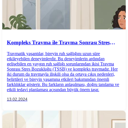
Kompleks Travma ile Travma Sonrası Stres
Bozukluğu (TSSB) Arasındaki Farklar
Travmatik yaşantılar, bireyin ruh sağlığını uzun süre
Nelerdir?
etkileyebilen deneyimlerdir. Bu deneyimlerin ardından
gelişebilen en yaygın ruh sağlığı sorunlarından ikisi Travma
Sonrası Stres Bozukluğu (TSSB) ve kompleks travmadır. Her
iki durum da travmayla ilişkili olsa da ortaya çıkış nedenleri,
belirtileri ve bireyin yaşamına etkileri bakımından önemli
farklılıklar gösterir. Bu farkların anlaşılması, doğru tanılama ve
etkili tedavi planlaması açısından büyük önem taşır.
13.02.2024