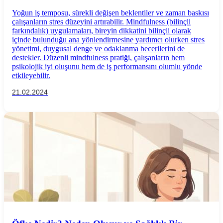
Azaltmanın ve Odaklanmayı Artırmanın Etkili
Yoğun iş temposu, sürekli değişen beklentiler ve zaman baskısı
Yolları
çalışanların stres düzeyini artırabilir. Mindfulness (bilinçli
farkındalık) uygulamaları, bireyin dikkatini bilinçli olarak
içinde bulunduğu ana yönlendirmesine yardımcı olurken stres
yönetimi, duygusal denge ve odaklanma becerilerini de
destekler. Düzenli mindfulness pratiği, çalışanların hem
psikolojik iyi oluşunu hem de iş performansını olumlu yönde
etkileyebilir.
21.02.2024