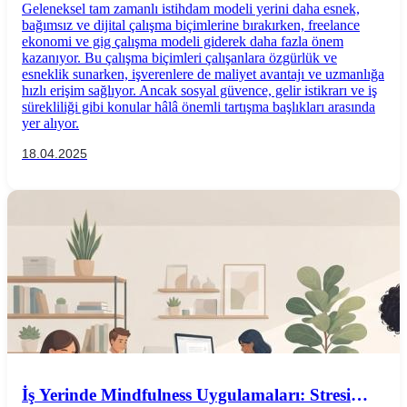
Geleneksel tam zamanlı istihdam modeli yerini daha esnek,
bağımsız ve dijital çalışma biçimlerine bırakırken, freelance
ekonomi ve gig çalışma modeli giderek daha fazla önem
kazanıyor. Bu çalışma biçimleri çalışanlara özgürlük ve
esneklik sunarken, işverenlere de maliyet avantajı ve uzmanlığa
hızlı erişim sağlıyor. Ancak sosyal güvence, gelir istikrarı ve iş
sürekliliği gibi konular hâlâ önemli tartışma başlıkları arasında
yer alıyor.
18.04.2025
İş Yerinde Mindfulness Uygulamaları: Stresi