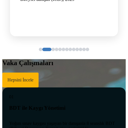
Vaka Çalışmaları
Hepsini İncele
01
BDT ile Kaygı Yönetimi
Yoğun sınav kaygısı yaşayan bir danışanla 8 seanslık BDT