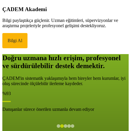
ÇADEM Akademi
Bilgi paylaştıkça güçlenir. Uzman eğitimleri, süpervizyonlar ve
araştırma projeleriyle profesyonel gelişimi destekliyoruz.
Bilgi Al
Doğru uzmana hızlı erişim, profesyonel
ve sürdürülebilir destek demektir.
ÇADEM'in sistematik yaklaşımıyla hem bireyler hem kurumlar, iyi
oluş sürecinde ölçülebilir ilerleme kaydeder.
%93
Danışanlar sürece önerilen uzmanla devam ediyor