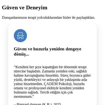
Güven ve Deneyim
Danışanlarımızın terapi yolculuklarından bizler ile paylaştıkları.
Güven ve huzurla yeniden dengeye
dönüş...
“Kendimi her şeye kapattığım bir dönemde terapi
sürecine başladım. Zamanla yeniden eski, sağlıklı
halime kavuştuğumu hissettim. Süreç boyunca güler
yüzlü, destekleyici ve anlayışlı bir yaklaşımla asla
yalnız hissetmedim. ÇADEM Psikoloji, huzurlu
ortamı ve profesyonel ekibiyle kendimi yeniden
bulmamı sağladı. Tercih ettiğim için çok
memnunum.”
– Bireysel danışan (K.B.), 2025