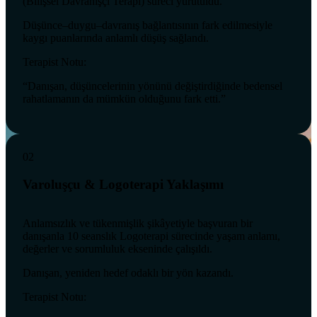
(Bilişsel Davranışçı Terapi) süreci yürütüldü.
Düşünce–duygu–davranış bağlantısının fark edilmesiyle
kaygı puanlarında anlamlı düşüş sağlandı.
Terapist Notu:
“Danışan, düşüncelerinin yönünü değiştirdiğinde bedensel
rahatlamanın da mümkün olduğunu fark etti.”
02
Varoluşçu & Logoterapi Yaklaşımı
Anlamsızlık ve tükenmişlik şikâyetiyle başvuran bir
danışanla 10 seanslık Logoterapi sürecinde yaşam anlamı,
değerler ve sorumluluk ekseninde çalışıldı.
Danışan, yeniden hedef odaklı bir yön kazandı.
Terapist Notu: