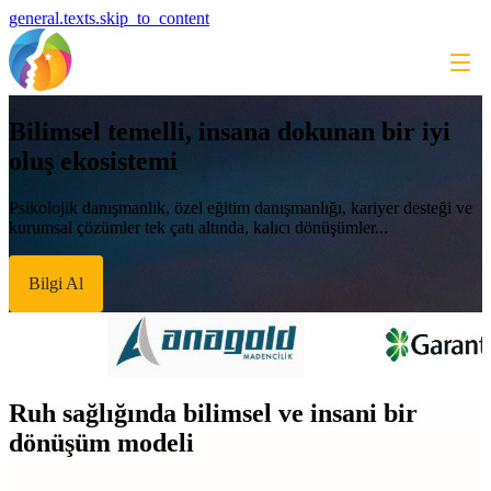
general.texts.skip_to_content
Bilimsel temelli, insana dokunan bir iyi
oluş ekosistemi
Psikolojik danışmanlık, özel eğitim danışmanlığı, kariyer desteği ve
kurumsal çözümler tek çatı altında, kalıcı dönüşümler...
Bilgi Al
Ruh sağlığında bilimsel ve insani bir
dönüşüm modeli