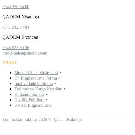
0545 350 34 00
ÇADEM Nişantaşı
0541 342 34 84
ÇADEM Erzincan
0545 933 89 36
info@cadempsikoloji.com
YASAL
•
Mesafeli Satış Sözleşmesi
•
Ön Bilgilendirme Formu
•
İptal ve İade Politikası
•
Teslimat ve Kargo Koşulları
•
Kullanım Şartları
•
Gizlilik Politikası
KVKK Bilgilendirme
Tüm hakları saklıdır 2026 ©. Çadem Psikoloji