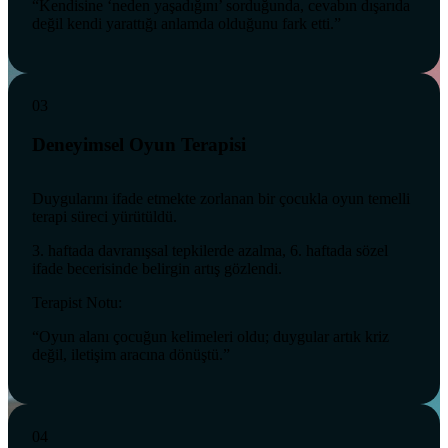
“Kendisine ‘neden yaşadığını’ sorduğunda, cevabın dışarıda
değil kendi yarattığı anlamda olduğunu fark etti.”
03
Deneyimsel Oyun Terapisi
Duygularını ifade etmekte zorlanan bir çocukla oyun temelli
terapi süreci yürütüldü.
3. haftada davranışsal tepkilerde azalma, 6. haftada sözel
ifade becerisinde belirgin artış gözlendi.
Terapist Notu:
“Oyun alanı çocuğun kelimeleri oldu; duygular artık kriz
değil, iletişim aracına dönüştü.”
04