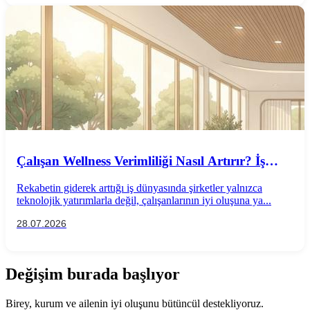
Çalışan Wellness Verimliliği Nasıl Artırır? İş
Performansını Destekleyen Wellness
Rekabetin giderek arttığı iş dünyasında şirketler yalnızca
Uygulamaları
teknolojik yatırımlarla değil, çalışanlarının iyi oluşuna ya...
28.07.2026
Değişim burada başlıyor
Birey, kurum ve ailenin iyi oluşunu bütüncül destekliyoruz.