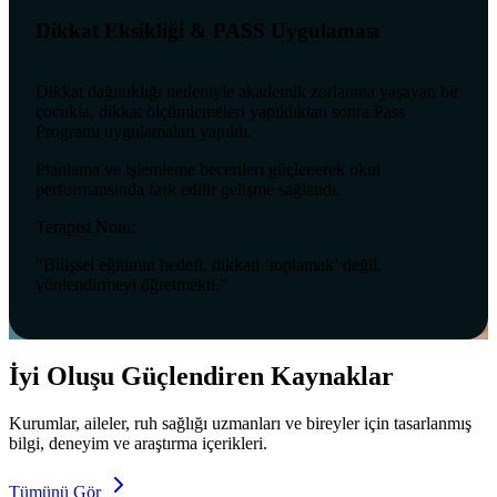
Dikkat Eksikliği & PASS Uygulaması
Dikkat dağınıklığı nedeniyle akademik zorlanma yaşayan bir
çocukla, dikkat ölçümlemeleri yapıldıktan sonra Pass
Programı uygulamaları yapıldı.
Planlama ve işlemleme becerileri güçlenerek okul
performansında fark edilir gelişme sağlandı.
Terapist Notu:
“Bilişsel eğitimin hedefi, dikkati ‘toplamak’ değil,
yönlendirmeyi öğretmekti.”
İyi Oluşu Güçlendiren Kaynaklar
Kurumlar, aileler, ruh sağlığı uzmanları ve bireyler için tasarlanmış
bilgi, deneyim ve araştırma içerikleri.
Tümünü Gör