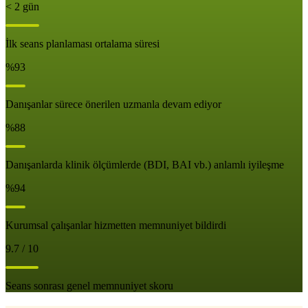
< 2 gün
İlk seans planlaması ortalama süresi
%93
Danışanlar sürece önerilen uzmanla devam ediyor
%88
Danışanlarda klinik ölçümlerde (BDI, BAI vb.) anlamlı iyileşme
%94
Kurumsal çalışanlar hizmetten memnuniyet bildirdi
9.7 / 10
Seans sonrası genel memnuniyet skoru