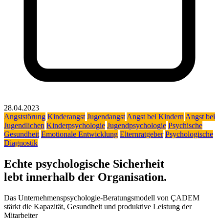
28.04.2023
Angststörung
Kinderangst
Jugendangst
Angst bei Kindern
Angst bei
Jugendlichen
Kinderpsychologie
Jugendpsychologie
Psychische
Gesundheit
Emotionale Entwicklung
Elternratgeber
Psychologische
Diagnostik
Echte psychologische Sicherheit
lebt innerhalb der Organisation.
Das Unternehmenspsychologie-Beratungsmodell von ÇADEM
stärkt die Kapazität, Gesundheit und produktive Leistung der
Mitarbeiter