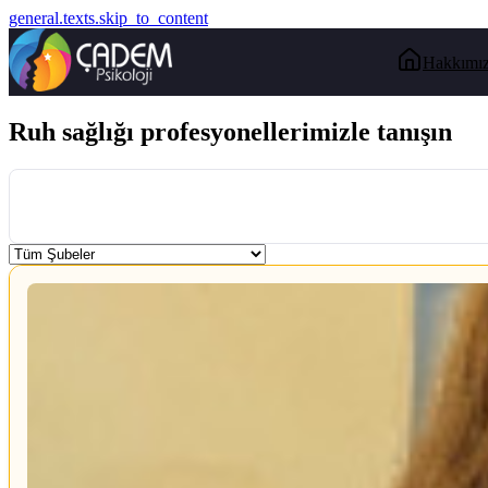
general.texts.skip_to_content
Hakkımı
Ruh sağlığı profesyonellerimizle tanışın