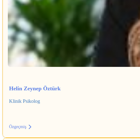
Helin Zeynep Öztürk
Klinik Psikolog
Özgeçmiş