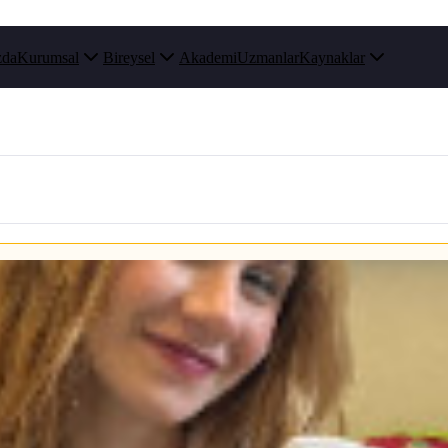
zda
Kurumsal
Bireysel
Akademi
Uzmanlar
Kaynaklar