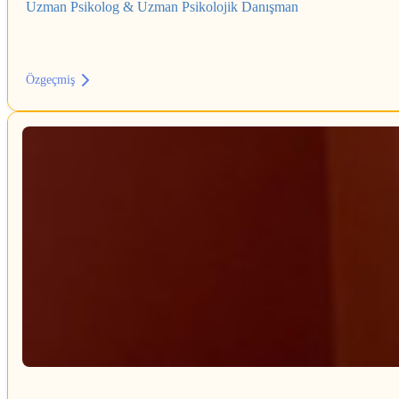
Uzman Psikolog & Uzman Psikolojik Danışman
Özgeçmiş