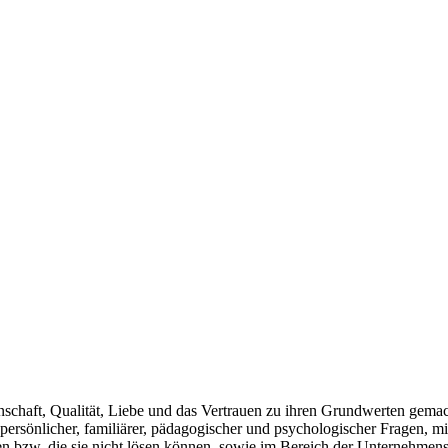
t, Qualität, Liebe und das Vertrauen zu ihren Grundwerten gemacht h
rsönlicher, familiärer, pädagogischer und psychologischer Fragen, mi
werden bzw. die sie nicht lösen können, sowie im Bereich der Unte