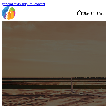
general.texts.skip_to_content
Über Uns
Unte