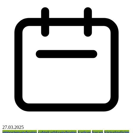
27.03.2025
ımpostersendromu
sahtekarlıksendromu
kariyer
başarı
kişiselgelişim