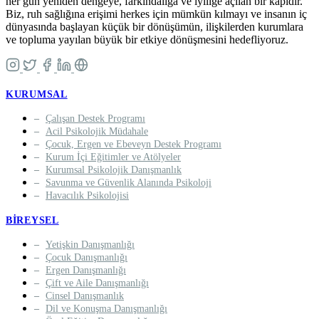
her gün yeniden dengeye, farkındalığa ve iyiliğe açılan bir kapıdır.
Biz, ruh sağlığına erişimi herkes için mümkün kılmayı ve insanın iç
dünyasında başlayan küçük bir dönüşümün, ilişkilerden kurumlara
ve topluma yayılan büyük bir etkiye dönüşmesini hedefliyoruz.
KURUMSAL
Çalışan Destek Programı
Acil Psikolojik Müdahale
Çocuk, Ergen ve Ebeveyn Destek Programı
Kurum İçi Eğitimler ve Atölyeler
Kurumsal Psikolojik Danışmanlık
Savunma ve Güvenlik Alanında Psikoloji
Havacılık Psikolojisi
BIREYSEL
Yetişkin Danışmanlığı
Çocuk Danışmanlığı
Ergen Danışmanlığı
Çift ve Aile Danışmanlığı
Cinsel Danışmanlık
Dil ve Konuşma Danışmanlığı