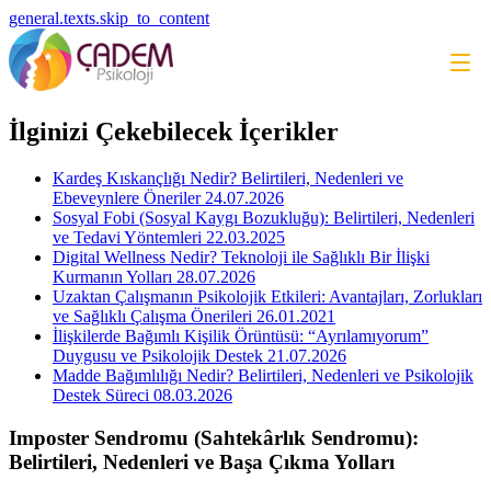
general.texts.skip_to_content
İlginizi Çekebilecek İçerikler
Kardeş Kıskançlığı Nedir? Belirtileri, Nedenleri ve
Ebeveynlere Öneriler
24.07.2026
Sosyal Fobi (Sosyal Kaygı Bozukluğu): Belirtileri, Nedenleri
ve Tedavi Yöntemleri
22.03.2025
Digital Wellness Nedir? Teknoloji ile Sağlıklı Bir İlişki
Kurmanın Yolları
28.07.2026
Uzaktan Çalışmanın Psikolojik Etkileri: Avantajları, Zorlukları
ve Sağlıklı Çalışma Önerileri
26.01.2021
İlişkilerde Bağımlı Kişilik Örüntüsü: “Ayrılamıyorum”
Duygusu ve Psikolojik Destek
21.07.2026
Madde Bağımlılığı Nedir? Belirtileri, Nedenleri ve Psikolojik
Destek Süreci
08.03.2026
Imposter Sendromu (Sahtekârlık Sendromu):
Belirtileri, Nedenleri ve Başa Çıkma Yolları