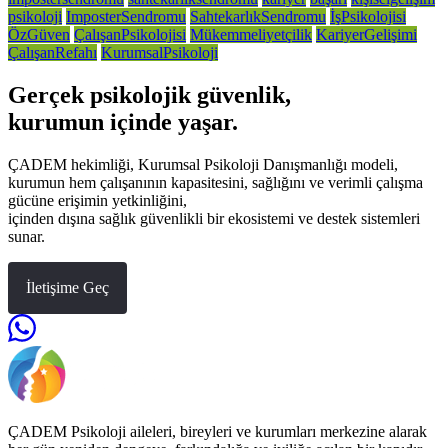
psikoloji
ImposterSendromu
SahtekarlıkSendromu
İşPsikolojisi
ÖzGüven
ÇalışanPsikolojisi
Mükemmeliyetçilik
KariyerGelişimi
ÇalışanRefahı
KurumsalPsikoloji
Gerçek psikolojik güvenlik,
kurumun içinde yaşar.
ÇADEM hekimliği, Kurumsal Psikoloji Danışmanlığı modeli,
kurumun hem çalışanının kapasitesini, sağlığını ve verimli çalışma
gücüne erişimin yetkinliğini,
içinden dışına sağlık güvenlikli bir ekosistemi ve destek sistemleri
sunar.
İletişime Geç
ÇADEM Psikoloji aileleri, bireyleri ve kurumları merkezine alarak