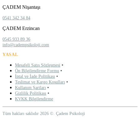
ÇADEM Nişantaşı
0541 342 34 84
ÇADEM Erzincan
0545 933 89 36
info@cadempsikoloji.com
YASAL
•
Mesafeli Satış Sözleşmesi
•
Ön Bilgilendirme Formu
•
İptal ve İade Politikası
•
Teslimat ve Kargo Koşulları
•
Kullanım Şartları
•
Gizlilik Politikası
KVKK Bilgilendirme
Tüm hakları saklıdır 2026 ©. Çadem Psikoloji