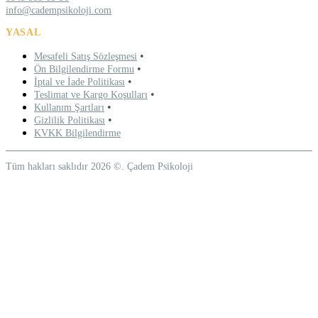
info@cadempsikoloji.com
YASAL
•
Mesafeli Satış Sözleşmesi
•
Ön Bilgilendirme Formu
•
İptal ve İade Politikası
•
Teslimat ve Kargo Koşulları
•
Kullanım Şartları
•
Gizlilik Politikası
KVKK Bilgilendirme
Tüm hakları saklıdır 2026 ©. Çadem Psikoloji