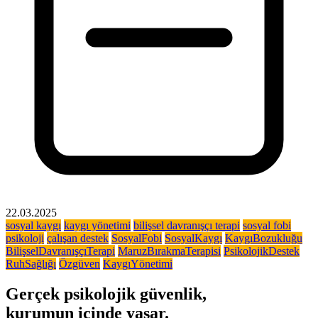
22.03.2025
sosyal kaygı
kaygı yönetimi
bilişsel davranışçı terapi
sosyal fobi
psikoloji
çalışan destek
SosyalFobi
SosyalKaygı
KaygıBozukluğu
BilişselDavranışçıTerapi
MaruzBırakmaTerapisi
PsikolojikDestek
RuhSağlığı
Özgüven
KaygıYönetimi
Gerçek psikolojik güvenlik,
kurumun içinde yaşar.