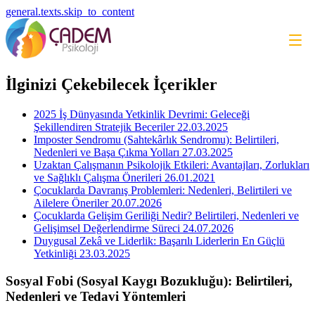
general.texts.skip_to_content
İlginizi Çekebilecek İçerikler
2025 İş Dünyasında Yetkinlik Devrimi: Geleceği
Şekillendiren Stratejik Beceriler
22.03.2025
Imposter Sendromu (Sahtekârlık Sendromu): Belirtileri,
Nedenleri ve Başa Çıkma Yolları
27.03.2025
Uzaktan Çalışmanın Psikolojik Etkileri: Avantajları, Zorlukları
ve Sağlıklı Çalışma Önerileri
26.01.2021
Çocuklarda Davranış Problemleri: Nedenleri, Belirtileri ve
Ailelere Öneriler
20.07.2026
Çocuklarda Gelişim Geriliği Nedir? Belirtileri, Nedenleri ve
Gelişimsel Değerlendirme Süreci
24.07.2026
Duygusal Zekâ ve Liderlik: Başarılı Liderlerin En Güçlü
Yetkinliği
23.03.2025
Sosyal Fobi (Sosyal Kaygı Bozukluğu): Belirtileri,
Nedenleri ve Tedavi Yöntemleri