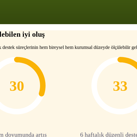
ebilen iyi oluş
k destek süreçlerinin hem bireysel hem kurumsal düzeyde ölçülebilir gel
30
33
m doyumunda artış
6 haftalık düzenli dest