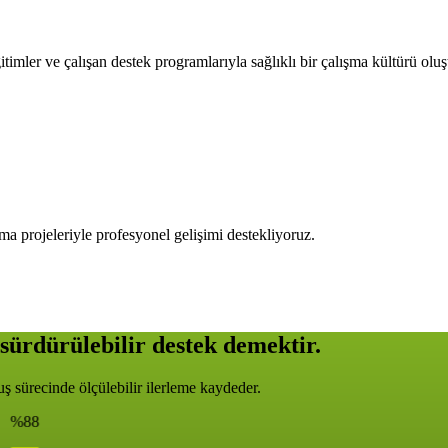
timler ve çalışan destek programlarıyla sağlıklı bir çalışma kültürü olu
ma projeleriyle profesyonel gelişimi destekliyoruz.
sürdürülebilir destek demektir.
 sürecinde ölçülebilir ilerleme kaydeder.
%88