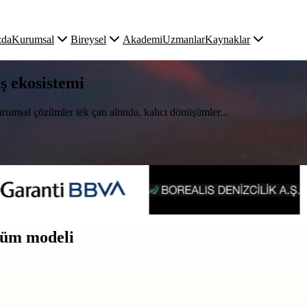
zda
Kurumsal
Bireysel
Akademi
Uzmanlar
Kaynaklar
uş ekosistemi
rumsal çözümler tek çatı altında, kalıcı dönüşümler...
üşüm modeli