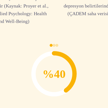
r (Kaynak: Proyer et al.,
depresyon belirtilerin
lied Psychology: Health
(ÇADEM saha verisi
nd Well-Being)
%40