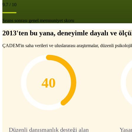
9.7 / 10
Seans sonrası genel memnuniyet skoru
2013'ten bu yana, deneyimle dayalı ve ölçül
ÇADEM'in saha verileri ve uluslararası araştırmalar, düzenli psikoloji
40
Düzenli danışmanlık desteği alan
Yaşa