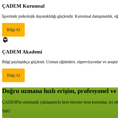
ÇADEM Kurumsal
İşyerinde psikolojik dayanıklılığı güçlendir. Kurumsal danışmanlık, eği
Bilgi Al
ÇADEM Akademi
Bilgi paylaştıkça güçlenir. Uzman eğitimleri, süpervizyonlar ve araştır
Bilgi Al
Doğru uzmana hızlı erişim, profesyonel ve 
ÇADEM'in sistematik yaklaşımıyla hem bireyler hem kurumlar, iyi oluş
%93