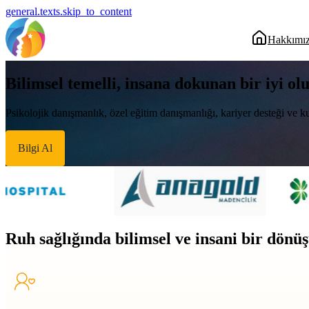
general.texts.skip_to_content
Hakkımı
Bilimsel temelli, insana dokunan bir iyi ol
Psikolojik danışmanlık, özel eğitim danışmanlığı, kariyer desteği ve ku
Bilgi Al
Ruh sağlığında bilimsel ve insani bir dön