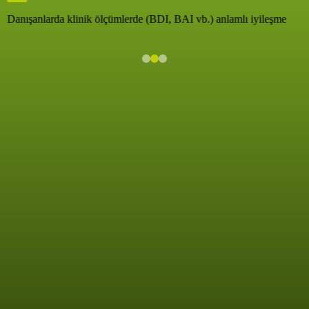
Danışanlarda klinik ölçümlerde (BDI, BAI vb.) anlamlı iyileşme