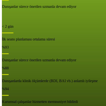
Danışanlar sürece önerilen uzmanla devam ediyor
< 2 gün
İlk seans planlaması ortalama süresi
%93
Danışanlar sürece önerilen uzmanla devam ediyor
%88
Danışanlarda klinik ölçümlerde (BDI, BAI vb.) anlamlı iyileşme
%94
Kurumsal çalışanlar hizmetten memnuniyet bildirdi