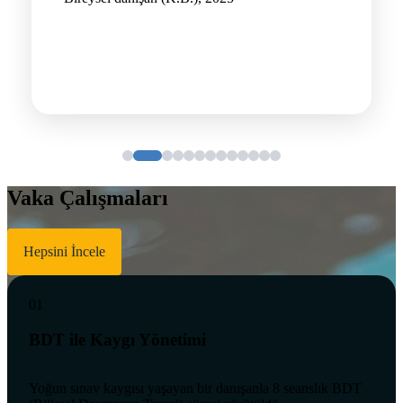
Vaka Çalışmaları
Hepsini İncele
01
BDT ile Kaygı Yönetimi
Yoğun sınav kaygısı yaşayan bir danışanla 8 seanslık BDT