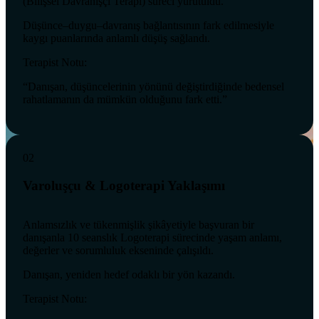
(Bilişsel Davranışçı Terapi) süreci yürütüldü.
Düşünce–duygu–davranış bağlantısının fark edilmesiyle
kaygı puanlarında anlamlı düşüş sağlandı.
Terapist Notu:
“Danışan, düşüncelerinin yönünü değiştirdiğinde bedensel
rahatlamanın da mümkün olduğunu fark etti.”
02
Varoluşçu & Logoterapi Yaklaşımı
Anlamsızlık ve tükenmişlik şikâyetiyle başvuran bir
danışanla 10 seanslık Logoterapi sürecinde yaşam anlamı,
değerler ve sorumluluk ekseninde çalışıldı.
Danışan, yeniden hedef odaklı bir yön kazandı.
Terapist Notu: