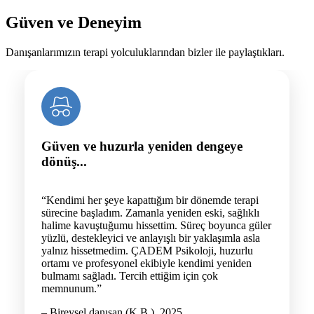
Güven ve Deneyim
Danışanlarımızın terapi yolculuklarından bizler ile paylaştıkları.
Güven ve huzurla yeniden dengeye
dönüş...
“Kendimi her şeye kapattığım bir dönemde terapi
sürecine başladım. Zamanla yeniden eski, sağlıklı
halime kavuştuğumu hissettim. Süreç boyunca güler
yüzlü, destekleyici ve anlayışlı bir yaklaşımla asla
yalnız hissetmedim. ÇADEM Psikoloji, huzurlu
ortamı ve profesyonel ekibiyle kendimi yeniden
bulmamı sağladı. Tercih ettiğim için çok
memnunum.”
– Bireysel danışan (K.B.), 2025