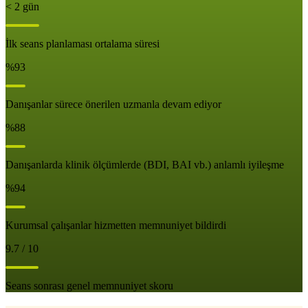
< 2 gün
İlk seans planlaması ortalama süresi
%93
Danışanlar sürece önerilen uzmanla devam ediyor
%88
Danışanlarda klinik ölçümlerde (BDI, BAI vb.) anlamlı iyileşme
%94
Kurumsal çalışanlar hizmetten memnuniyet bildirdi
9.7 / 10
Seans sonrası genel memnuniyet skoru