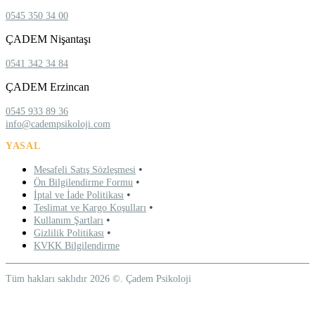
0545 350 34 00
ÇADEM Nişantaşı
0541 342 34 84
ÇADEM Erzincan
0545 933 89 36
info@cadempsikoloji.com
YASAL
•
Mesafeli Satış Sözleşmesi
•
Ön Bilgilendirme Formu
•
İptal ve İade Politikası
•
Teslimat ve Kargo Koşulları
•
Kullanım Şartları
•
Gizlilik Politikası
KVKK Bilgilendirme
Tüm hakları saklıdır 2026 ©. Çadem Psikoloji