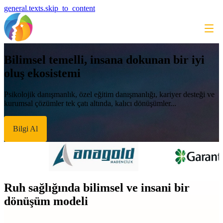
general.texts.skip_to_content
Bilimsel temelli, insana dokunan bir iyi
oluş ekosistemi
Psikolojik danışmanlık, özel eğitim danışmanlığı, kariyer desteği ve
kurumsal çözümler tek çatı altında, kalıcı dönüşümler...
Bilgi Al
Ruh sağlığında bilimsel ve insani bir
dönüşüm modeli