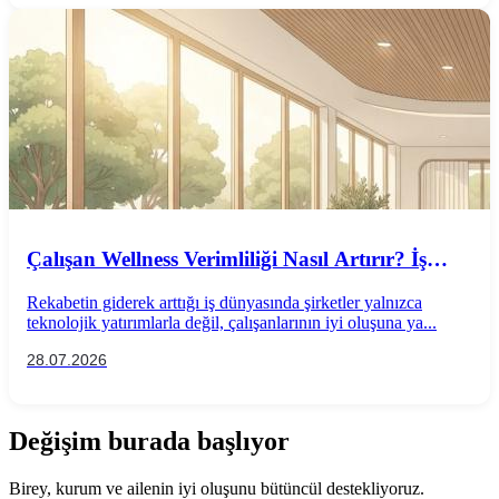
Çalışan Wellness Verimliliği Nasıl Artırır? İş
Performansını Destekleyen Wellness
Rekabetin giderek arttığı iş dünyasında şirketler yalnızca
Uygulamaları
teknolojik yatırımlarla değil, çalışanlarının iyi oluşuna ya...
28.07.2026
Değişim burada başlıyor
Birey, kurum ve ailenin iyi oluşunu bütüncül destekliyoruz.