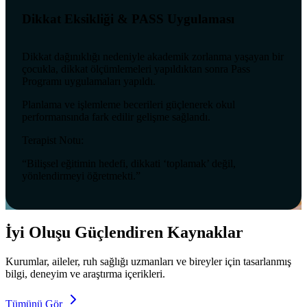
Dikkat Eksikliği & PASS Uygulaması
Dikkat dağınıklığı nedeniyle akademik zorlanma yaşayan bir
çocukla, dikkat ölçümlemeleri yapıldıktan sonra Pass
Programı uygulamaları yapıldı.
Planlama ve işlemleme becerileri güçlenerek okul
performansında fark edilir gelişme sağlandı.
Terapist Notu:
“Bilişsel eğitimin hedefi, dikkati ‘toplamak’ değil,
yönlendirmeyi öğretmekti.”
İyi Oluşu Güçlendiren Kaynaklar
Kurumlar, aileler, ruh sağlığı uzmanları ve bireyler için tasarlanmış
bilgi, deneyim ve araştırma içerikleri.
Tümünü Gör