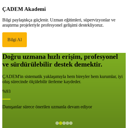
ÇADEM Akademi
Bilgi paylaştıkça güçlenir. Uzman eğitimleri, süpervizyonlar ve
araştırma projeleriyle profesyonel gelişimi destekliyoruz.
Bilgi Al
Doğru uzmana hızlı erişim, profesyonel
ve sürdürülebilir destek demektir.
ÇADEM'in sistematik yaklaşımıyla hem bireyler hem kurumlar, iyi
oluş sürecinde ölçülebilir ilerleme kaydeder.
%93
Danışanlar sürece önerilen uzmanla devam ediyor