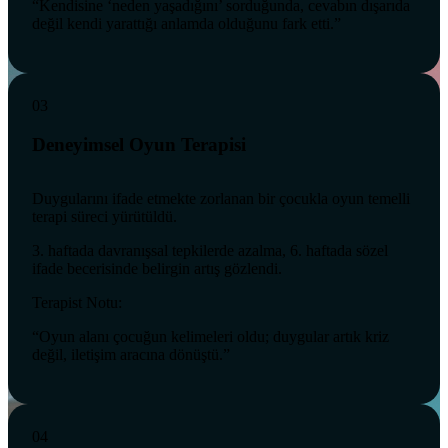
“Kendisine ‘neden yaşadığını’ sorduğunda, cevabın dışarıda
değil kendi yarattığı anlamda olduğunu fark etti.”
03
Deneyimsel Oyun Terapisi
Duygularını ifade etmekte zorlanan bir çocukla oyun temelli
terapi süreci yürütüldü.
3. haftada davranışsal tepkilerde azalma, 6. haftada sözel
ifade becerisinde belirgin artış gözlendi.
Terapist Notu:
“Oyun alanı çocuğun kelimeleri oldu; duygular artık kriz
değil, iletişim aracına dönüştü.”
04