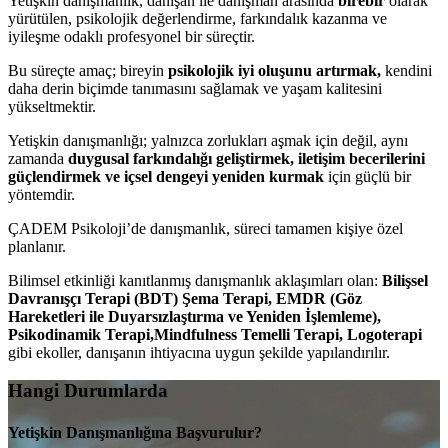
Yetişkin danışmanlık, danışan ile danışman arasında
birebir
olarak
yürütülen, psikolojik değerlendirme, farkındalık kazanma ve
iyileşme odaklı profesyonel bir süreçtir.
Bu süreçte amaç; bireyin
psikolojik iyi oluşunu artırmak,
kendini
daha derin biçimde tanımasını sağlamak ve yaşam kalitesini
yükseltmektir.
Yetişkin danışmanlığı; yalnızca zorlukları aşmak için değil, aynı
zamanda
duygusal farkındalığı geliştirmek, iletişim becerilerini
güçlendirmek ve içsel dengeyi yeniden kurmak
için güçlü bir
yöntemdir.
ÇADEM Psikoloji’de danışmanlık, süreci tamamen kişiye özel
planlanır.
Bilimsel etkinliği kanıtlanmış danışmanlık aklaşımları olan:
Bilişsel
Davranışçı Terapi (BDT) Şema Terapi, EMDR (Göz
Hareketleri ile Duyarsızlaştırma ve Yeniden İşlemleme),
Psikodinamik Terapi,Mindfulness Temelli Terapi, Logoterapi
gibi ekoller, danışanın ihtiyacına uygun şekilde yapılandırılır.
Hangi Durumlarda
Yetişkin Danışmanlığına Başvurulur?