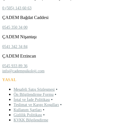
0 (505) 143 60 63
ÇADEM Bağdat Caddesi
0545 350 34 00
ÇADEM Nişantaşı
0541 342 34 84
ÇADEM Erzincan
0545 933 89 36
info@cadempsikoloji.com
YASAL
•
Mesafeli Satış Sözleşmesi
•
Ön Bilgilendirme Formu
•
İptal ve İade Politikası
•
Teslimat ve Kargo Koşulları
•
Kullanım Şartları
•
Gizlilik Politikası
KVKK Bilgilendirme