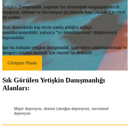
Yetişkin Danışmanlık, yaşamın her döneminde karşılaşılabilecek
duygusal, zihinsel ve davranışsal güçlüklerle başa çıkmak için etkili
bir yoldur.
Bazı durumlarda kişi neyin yanlış gittiğini açıkça
tanımlayamayabilir; yalnızca “iyi hissetmiyorum” düşüncesiyle
başvurabilir.
İşte bu noktada yetişkin danışmanlık, içsel süreci anlamlandırmak ve
dengeyi yeniden kurmak için önemli bir destektir.
Görüşme Planla
Sık Görülen Yetişkin Danışmanlığı
Alanları:
Majör depresyon, distimi (süreğen depresyon), mevsimsel
depresyon