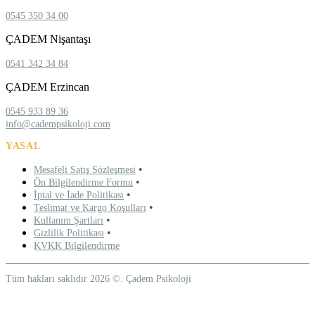
0545 350 34 00
ÇADEM Nişantaşı
0541 342 34 84
ÇADEM Erzincan
0545 933 89 36
info@cadempsikoloji.com
YASAL
•
Mesafeli Satış Sözleşmesi
•
Ön Bilgilendirme Formu
•
İptal ve İade Politikası
•
Teslimat ve Kargo Koşulları
•
Kullanım Şartları
•
Gizlilik Politikası
KVKK Bilgilendirme
Tüm hakları saklıdır 2026 ©. Çadem Psikoloji