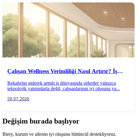
Çalışan Wellness Verimliliği Nasıl Artırır? İş
Performansını Destekleyen Wellness
Rekabetin giderek arttığı iş dünyasında şirketler yalnızca
Uygulamaları
teknolojik yatırımlarla değil, çalışanlarının iyi oluşuna ya...
28.07.2026
Değişim burada başlıyor
Birey, kurum ve ailenin iyi oluşunu bütüncül destekliyoruz.