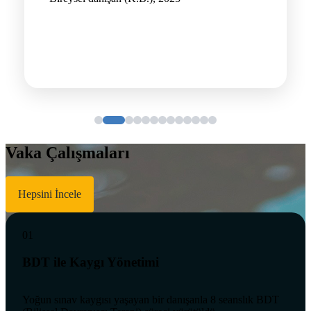
Vaka Çalışmaları
Hepsini İncele
01
BDT ile Kaygı Yönetimi
Yoğun sınav kaygısı yaşayan bir danışanla 8 seanslık BDT