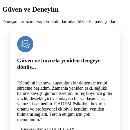
Güven ve Deneyim
Danışanlarımızın terapi yolculuklarından bizler ile paylaştıkları.
Güven ve huzurla yeniden dengeye
dönüş...
“Kendimi her şeye kapattığım bir dönemde terapi
sürecine başladım. Zamanla yeniden eski, sağlıklı
halime kavuştuğumu hissettim. Süreç boyunca güler
yüzlü, destekleyici ve anlayışlı bir yaklaşımla asla
yalnız hissetmedim. ÇADEM Psikoloji, huzurlu
ortamı ve profesyonel ekibiyle kendimi yeniden
bulmamı sağladı. Tercih ettiğim için çok
memnunum.”
– Bireysel danışan (K.B.), 2025