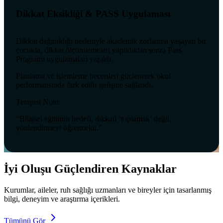
Dikkat Eksikliği & PASS Uygulaması
Dikkat dağınıklığı nedeniyle akademik zorlanma yaşayan bir
çocukla, dikkat ölçümlemeleri yapıldıktan sonra Pass
Programı uygulamaları yapıldı.
Planlama ve işlemleme becerileri güçlenerek okul
performansında fark edilir gelişme sağlandı.
Terapist Notu:
“Bilişsel eğitimin hedefi, dikkati ‘toplamak’ değil,
yönlendirmeyi öğretmekti.”
İyi Oluşu Güçlendiren Kaynaklar
Kurumlar, aileler, ruh sağlığı uzmanları ve bireyler için tasarlanmış
bilgi, deneyim ve araştırma içerikleri.
Tümünü Gör