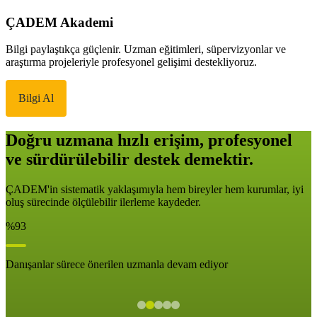
ÇADEM Akademi
Bilgi paylaştıkça güçlenir. Uzman eğitimleri, süpervizyonlar ve
araştırma projeleriyle profesyonel gelişimi destekliyoruz.
Bilgi Al
Doğru uzmana hızlı erişim, profesyonel
ve sürdürülebilir destek demektir.
ÇADEM'in sistematik yaklaşımıyla hem bireyler hem kurumlar, iyi
oluş sürecinde ölçülebilir ilerleme kaydeder.
%93
Danışanlar sürece önerilen uzmanla devam ediyor