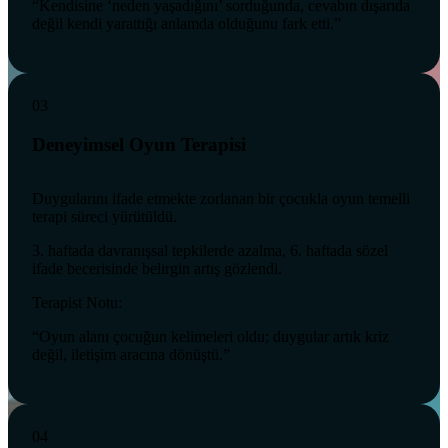
“Kendisine ‘neden yaşadığını’ sorduğunda, cevabın dışarıda
değil kendi yarattığı anlamda olduğunu fark etti.”
03
Deneyimsel Oyun Terapisi
Duygularını ifade etmekte zorlanan bir çocukla oyun temelli
terapi süreci yürütüldü.
3. haftada davranışsal tepkilerde azalma, 6. haftada sözel
ifade becerisinde belirgin artış gözlendi.
Terapist Notu:
“Oyun alanı çocuğun kelimeleri oldu; duygular artık kriz
değil, iletişim aracına dönüştü.”
04