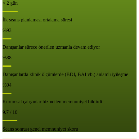
< 2 gün
İlk seans planlaması ortalama süresi
%93
Danışanlar sürece önerilen uzmanla devam ediyor
%88
Danışanlarda klinik ölçümlerde (BDI, BAI vb.) anlamlı iyileşme
%94
Kurumsal çalışanlar hizmetten memnuniyet bildirdi
9.7 / 10
Seans sonrası genel memnuniyet skoru