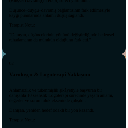
(Bilişsel Davranışçı Terapi) süreci yürütüldü.
Düşünce–duygu–davranış bağlantısının fark edilmesiyle
kaygı puanlarında anlamlı düşüş sağlandı.
Terapist Notu:
“Danışan, düşüncelerinin yönünü değiştirdiğinde bedensel
rahatlamanın da mümkün olduğunu fark etti.”
02
Varoluşçu & Logoterapi Yaklaşımı
Anlamsızlık ve tükenmişlik şikâyetiyle başvuran bir
danışanla 10 seanslık Logoterapi sürecinde yaşam anlamı,
değerler ve sorumluluk ekseninde çalışıldı.
Danışan, yeniden hedef odaklı bir yön kazandı.
Terapist Notu: