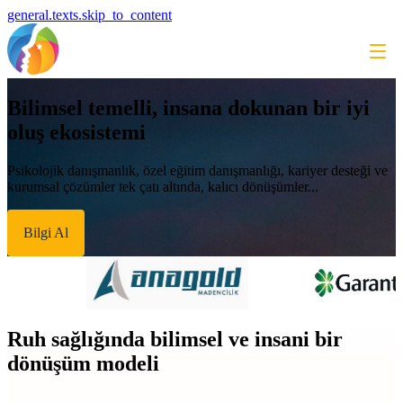
general.texts.skip_to_content
Bilimsel temelli, insana dokunan bir iyi
oluş ekosistemi
Psikolojik danışmanlık, özel eğitim danışmanlığı, kariyer desteği ve
kurumsal çözümler tek çatı altında, kalıcı dönüşümler...
Bilgi Al
Ruh sağlığında bilimsel ve insani bir
dönüşüm modeli