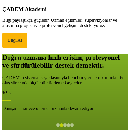
ÇADEM Akademi
Bilgi paylaştıkça güçlenir. Uzman eğitimleri, süpervizyonlar ve
araştırma projeleriyle profesyonel gelişimi destekliyoruz.
Bilgi Al
Doğru uzmana hızlı erişim, profesyonel
ve sürdürülebilir destek demektir.
ÇADEM'in sistematik yaklaşımıyla hem bireyler hem kurumlar, iyi
oluş sürecinde ölçülebilir ilerleme kaydeder.
%93
Danışanlar sürece önerilen uzmanla devam ediyor