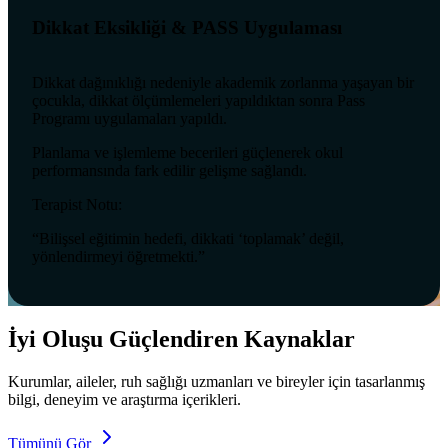
Dikkat Eksikliği & PASS Uygulaması
Dikkat dağınıklığı nedeniyle akademik zorlanma yaşayan bir
çocukla, dikkat ölçümlemeleri yapıldıktan sonra Pass
Programı uygulamaları yapıldı.
Planlama ve işlemleme becerileri güçlenerek okul
performansında fark edilir gelişme sağlandı.
Terapist Notu:
“Bilişsel eğitimin hedefi, dikkati ‘toplamak’ değil,
yönlendirmeyi öğretmekti.”
İyi Oluşu Güçlendiren Kaynaklar
Kurumlar, aileler, ruh sağlığı uzmanları ve bireyler için tasarlanmış
bilgi, deneyim ve araştırma içerikleri.
Tümünü Gör