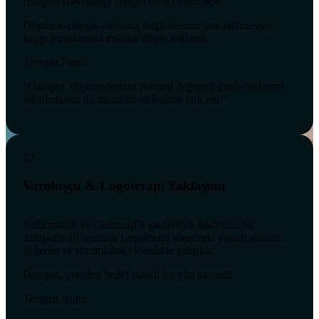
(Bilişsel Davranışçı Terapi) süreci yürütüldü.
Düşünce–duygu–davranış bağlantısının fark edilmesiyle
kaygı puanlarında anlamlı düşüş sağlandı.
Terapist Notu:
“Danışan, düşüncelerinin yönünü değiştirdiğinde bedensel
rahatlamanın da mümkün olduğunu fark etti.”
02
Varoluşçu & Logoterapi Yaklaşımı
Anlamsızlık ve tükenmişlik şikâyetiyle başvuran bir
danışanla 10 seanslık Logoterapi sürecinde yaşam anlamı,
değerler ve sorumluluk ekseninde çalışıldı.
Danışan, yeniden hedef odaklı bir yön kazandı.
Terapist Notu: