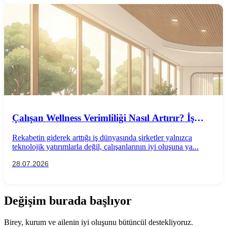
Çalışan Wellness Verimliliği Nasıl Artırır? İş
Performansını Destekleyen Wellness
Rekabetin giderek arttığı iş dünyasında şirketler yalnızca
Uygulamaları
teknolojik yatırımlarla değil, çalışanlarının iyi oluşuna ya...
28.07.2026
Değişim burada başlıyor
Birey, kurum ve ailenin iyi oluşunu bütüncül destekliyoruz.