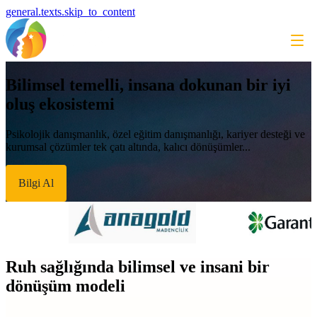
general.texts.skip_to_content
Bilimsel temelli, insana dokunan bir iyi
oluş ekosistemi
Psikolojik danışmanlık, özel eğitim danışmanlığı, kariyer desteği ve
kurumsal çözümler tek çatı altında, kalıcı dönüşümler...
Bilgi Al
Ruh sağlığında bilimsel ve insani bir
dönüşüm modeli