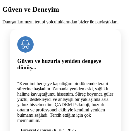
Güven ve Deneyim
Danışanlarımızın terapi yolculuklarından bizler ile paylaştıkları.
Güven ve huzurla yeniden dengeye
dönüş...
“Kendimi her şeye kapattığım bir dönemde terapi
sürecine başladım. Zamanla yeniden eski, sağlıklı
halime kavuştuğumu hissettim. Süreç boyunca güler
yüzlü, destekleyici ve anlayışlı bir yaklaşımla asla
yalnız hissetmedim. ÇADEM Psikoloji, huzurlu
ortamı ve profesyonel ekibiyle kendimi yeniden
bulmamı sağladı. Tercih ettiğim için çok
memnunum.”
– Bireysel danışan (K.B.), 2025