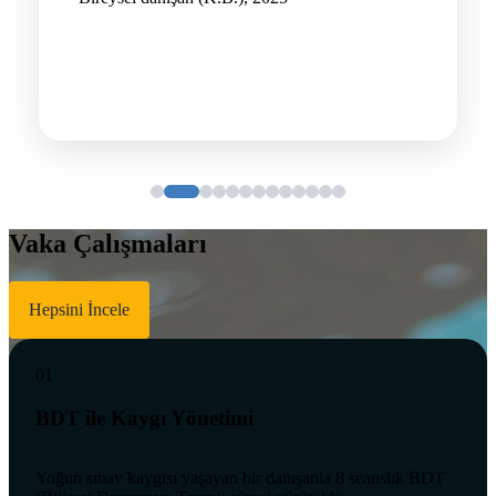
Vaka Çalışmaları
Hepsini İncele
01
BDT ile Kaygı Yönetimi
Yoğun sınav kaygısı yaşayan bir danışanla 8 seanslık BDT