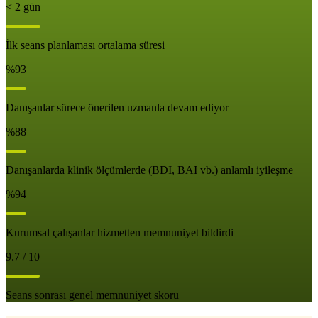
< 2 gün
İlk seans planlaması ortalama süresi
%93
Danışanlar sürece önerilen uzmanla devam ediyor
%88
Danışanlarda klinik ölçümlerde (BDI, BAI vb.) anlamlı iyileşme
%94
Kurumsal çalışanlar hizmetten memnuniyet bildirdi
9.7 / 10
Seans sonrası genel memnuniyet skoru