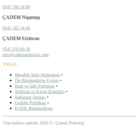
0545 350 34 00
ÇADEM Nişantaşı
0541 342 34 84
ÇADEM Erzincan
0545 933 89 36
info@cadempsikoloji.com
YASAL
•
Mesafeli Satış Sözleşmesi
•
Ön Bilgilendirme Formu
•
İptal ve İade Politikası
•
Teslimat ve Kargo Koşulları
•
Kullanım Şartları
•
Gizlilik Politikası
KVKK Bilgilendirme
Tüm hakları saklıdır 2026 ©. Çadem Psikoloji