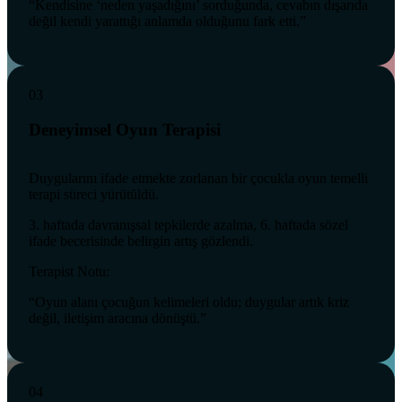
“Kendisine ‘neden yaşadığını’ sorduğunda, cevabın dışarıda
değil kendi yarattığı anlamda olduğunu fark etti.”
03
Deneyimsel Oyun Terapisi
Duygularını ifade etmekte zorlanan bir çocukla oyun temelli
terapi süreci yürütüldü.
3. haftada davranışsal tepkilerde azalma, 6. haftada sözel
ifade becerisinde belirgin artış gözlendi.
Terapist Notu:
“Oyun alanı çocuğun kelimeleri oldu; duygular artık kriz
değil, iletişim aracına dönüştü.”
04