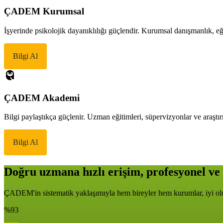
ÇADEM Kurumsal
İşyerinde psikolojik dayanıklılığı güçlendir. Kurumsal danışmanlık, eği
Bilgi Al
ÇADEM Akademi
Bilgi paylaştıkça güçlenir. Uzman eğitimleri, süpervizyonlar ve araştır
Bilgi Al
Doğru uzmana hızlı erişim, profesyonel ve 
ÇADEM'in sistematik yaklaşımıyla hem bireyler hem kurumlar, iyi oluş
%93