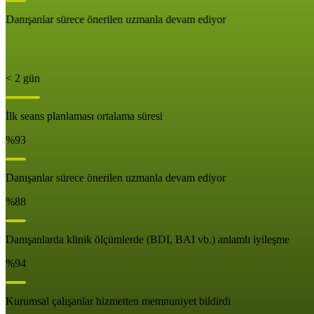
Danışanlar sürece önerilen uzmanla devam ediyor
< 2 gün
İlk seans planlaması ortalama süresi
%93
Danışanlar sürece önerilen uzmanla devam ediyor
%88
Danışanlarda klinik ölçümlerde (BDI, BAI vb.) anlamlı iyileşme
%94
Kurumsal çalışanlar hizmetten memnuniyet bildirdi