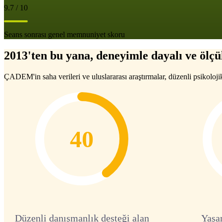
9.7 / 10
Seans sonrası genel memnuniyet skoru
2013'ten bu yana, deneyimle dayalı ve ölçül
ÇADEM'in saha verileri ve uluslararası araştırmalar, düzenli psikoloji
40
Düzenli danışmanlık desteği alan
Yaşa