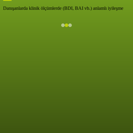
Danışanlarda klinik ölçümlerde (BDI, BAI vb.) anlamlı iyileşme