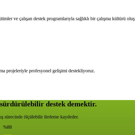
timler ve çalışan destek programlarıyla sağlıklı bir çalışma kültürü olu
ma projeleriyle profesyonel gelişimi destekliyoruz.
sürdürülebilir destek demektir.
 sürecinde ölçülebilir ilerleme kaydeder.
%88