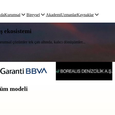
zda
Kurumsal
Bireysel
Akademi
Uzmanlar
Kaynaklar
uş ekosistemi
rumsal çözümler tek çatı altında, kalıcı dönüşümler...
üşüm modeli