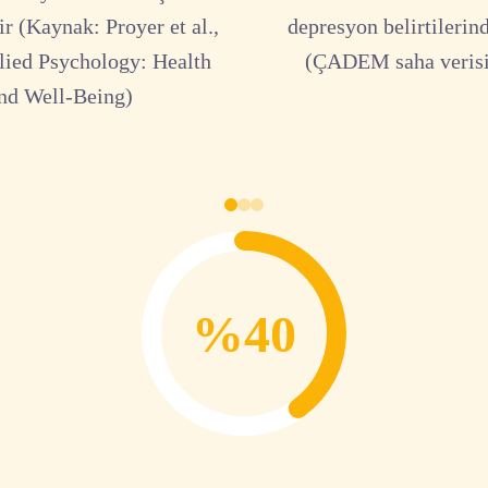
r (Kaynak: Proyer et al.,
depresyon belirtilerin
lied Psychology: Health
(ÇADEM saha verisi
nd Well-Being)
%40