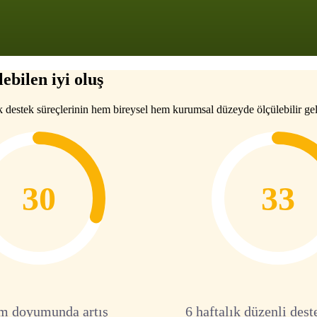
ebilen iyi oluş
k destek süreçlerinin hem bireysel hem kurumsal düzeyde ölçülebilir gel
30
33
m doyumunda artış
6 haftalık düzenli dest