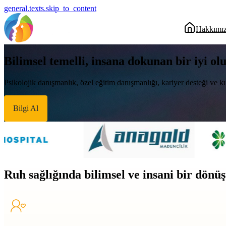
general.texts.skip_to_content
Hakkımı
Bilimsel temelli, insana dokunan bir iyi ol
Psikolojik danışmanlık, özel eğitim danışmanlığı, kariyer desteği ve ku
Bilgi Al
Ruh sağlığında bilimsel ve insani bir dön