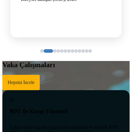
Vaka Çalışmaları
Hepsini İncele
01
BDT ile Kaygı Yönetimi
Yoğun sınav kaygısı yaşayan bir danışanla 8 seanslık BDT