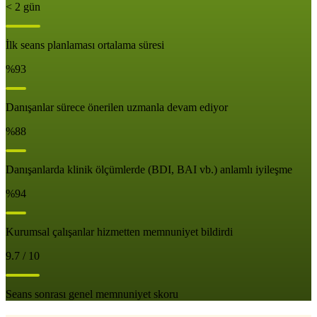
< 2 gün
İlk seans planlaması ortalama süresi
%93
Danışanlar sürece önerilen uzmanla devam ediyor
%88
Danışanlarda klinik ölçümlerde (BDI, BAI vb.) anlamlı iyileşme
%94
Kurumsal çalışanlar hizmetten memnuniyet bildirdi
9.7 / 10
Seans sonrası genel memnuniyet skoru