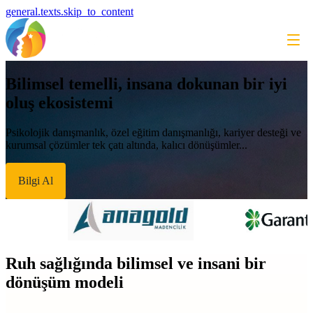
general.texts.skip_to_content
Bilimsel temelli, insana dokunan bir iyi
oluş ekosistemi
Psikolojik danışmanlık, özel eğitim danışmanlığı, kariyer desteği ve
kurumsal çözümler tek çatı altında, kalıcı dönüşümler...
Bilgi Al
Ruh sağlığında bilimsel ve insani bir
dönüşüm modeli