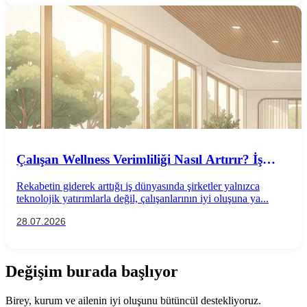
Çalışan Wellness Verimliliği Nasıl Artırır? İş
Performansını Destekleyen Wellness
Rekabetin giderek arttığı iş dünyasında şirketler yalnızca
Uygulamaları
teknolojik yatırımlarla değil, çalışanlarının iyi oluşuna ya...
28.07.2026
Değişim burada başlıyor
Birey, kurum ve ailenin iyi oluşunu bütüncül destekliyoruz.