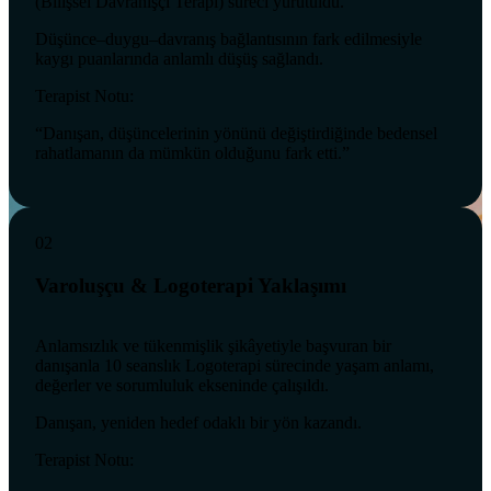
(Bilişsel Davranışçı Terapi) süreci yürütüldü.
Düşünce–duygu–davranış bağlantısının fark edilmesiyle
kaygı puanlarında anlamlı düşüş sağlandı.
Terapist Notu:
“Danışan, düşüncelerinin yönünü değiştirdiğinde bedensel
rahatlamanın da mümkün olduğunu fark etti.”
02
Varoluşçu & Logoterapi Yaklaşımı
Anlamsızlık ve tükenmişlik şikâyetiyle başvuran bir
danışanla 10 seanslık Logoterapi sürecinde yaşam anlamı,
değerler ve sorumluluk ekseninde çalışıldı.
Danışan, yeniden hedef odaklı bir yön kazandı.
Terapist Notu: