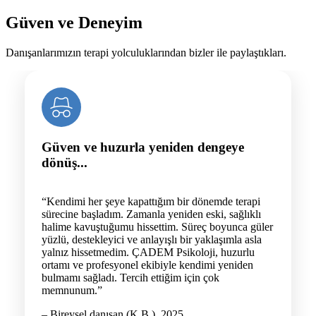
Güven ve Deneyim
Danışanlarımızın terapi yolculuklarından bizler ile paylaştıkları.
Güven ve huzurla yeniden dengeye
dönüş...
“Kendimi her şeye kapattığım bir dönemde terapi
sürecine başladım. Zamanla yeniden eski, sağlıklı
halime kavuştuğumu hissettim. Süreç boyunca güler
yüzlü, destekleyici ve anlayışlı bir yaklaşımla asla
yalnız hissetmedim. ÇADEM Psikoloji, huzurlu
ortamı ve profesyonel ekibiyle kendimi yeniden
bulmamı sağladı. Tercih ettiğim için çok
memnunum.”
– Bireysel danışan (K.B.), 2025