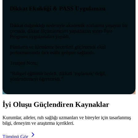
Dikkat Eksikliği & PASS Uygulaması
Dikkat dağınıklığı nedeniyle akademik zorlanma yaşayan bir
çocukla, dikkat ölçümlemeleri yapıldıktan sonra Pass
Programı uygulamaları yapıldı.
Planlama ve işlemleme becerileri güçlenerek okul
performansında fark edilir gelişme sağlandı.
Terapist Notu:
“Bilişsel eğitimin hedefi, dikkati ‘toplamak’ değil,
yönlendirmeyi öğretmekti.”
İyi Oluşu Güçlendiren Kaynaklar
Kurumlar, aileler, ruh sağlığı uzmanları ve bireyler için tasarlanmış
bilgi, deneyim ve araştırma içerikleri.
Tümünü Gör