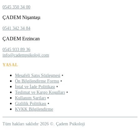
0545 350 34 00
ÇADEM Nişantaşı
0541 342 34 84
ÇADEM Erzincan
0545 933 89 36
info@cadempsikoloji.com
YASAL
•
Mesafeli Satış Sözleşmesi
•
Ön Bilgilendirme Formu
•
İptal ve İade Politikası
•
Teslimat ve Kargo Koşulları
•
Kullanım Şartları
•
Gizlilik Politikası
KVKK Bilgilendirme
Tüm hakları saklıdır 2026 ©. Çadem Psikoloji