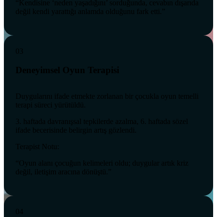
“Kendisine ‘neden yaşadığını’ sorduğunda, cevabın dışarıda
değil kendi yarattığı anlamda olduğunu fark etti.”
03
Deneyimsel Oyun Terapisi
Duygularını ifade etmekte zorlanan bir çocukla oyun temelli
terapi süreci yürütüldü.
3. haftada davranışsal tepkilerde azalma, 6. haftada sözel
ifade becerisinde belirgin artış gözlendi.
Terapist Notu:
“Oyun alanı çocuğun kelimeleri oldu; duygular artık kriz
değil, iletişim aracına dönüştü.”
04