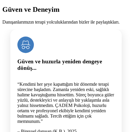
Güven ve Deneyim
Danışanlarımızın terapi yolculuklarından bizler ile paylaştıkları.
Güven ve huzurla yeniden dengeye
dönüş...
“Kendimi her şeye kapattığım bir dönemde terapi
sürecine başladım. Zamanla yeniden eski, sağlıklı
halime kavuştuğumu hissettim. Süreç boyunca güler
yüzlü, destekleyici ve anlayışlı bir yaklaşımla asla
yalnız hissetmedim. ÇADEM Psikoloji, huzurlu
ortamı ve profesyonel ekibiyle kendimi yeniden
bulmamı sağladı. Tercih ettiğim için çok
memnunum.”
– Bireysel danışan (K.B.), 2025