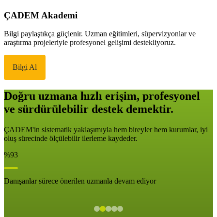
ÇADEM Akademi
Bilgi paylaştıkça güçlenir. Uzman eğitimleri, süpervizyonlar ve
araştırma projeleriyle profesyonel gelişimi destekliyoruz.
Bilgi Al
Doğru uzmana hızlı erişim, profesyonel
ve sürdürülebilir destek demektir.
ÇADEM'in sistematik yaklaşımıyla hem bireyler hem kurumlar, iyi
oluş sürecinde ölçülebilir ilerleme kaydeder.
%93
Danışanlar sürece önerilen uzmanla devam ediyor