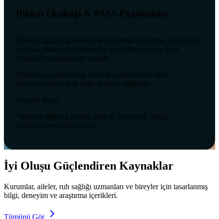
Dikkat Eksikliği & PASS Uygulaması
Dikkat dağınıklığı nedeniyle akademik zorlanma yaşayan bir
çocukla, dikkat ölçümlemeleri yapıldıktan sonra Pass
Programı uygulamaları yapıldı.
Planlama ve işlemleme becerileri güçlenerek okul
performansında fark edilir gelişme sağlandı.
Terapist Notu:
“Bilişsel eğitimin hedefi, dikkati ‘toplamak’ değil,
yönlendirmeyi öğretmekti.”
İyi Oluşu Güçlendiren Kaynaklar
Kurumlar, aileler, ruh sağlığı uzmanları ve bireyler için tasarlanmış
bilgi, deneyim ve araştırma içerikleri.
Tümünü Gör