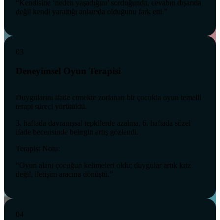
“Kendisine ‘neden yaşadığını’ sorduğunda, cevabın dışarıda
değil kendi yarattığı anlamda olduğunu fark etti.”
03
Deneyimsel Oyun Terapisi
Duygularını ifade etmekte zorlanan bir çocukla oyun temelli
terapi süreci yürütüldü.
3. haftada davranışsal tepkilerde azalma, 6. haftada sözel
ifade becerisinde belirgin artış gözlendi.
Terapist Notu:
“Oyun alanı çocuğun kelimeleri oldu; duygular artık kriz
değil, iletişim aracına dönüştü.”
04