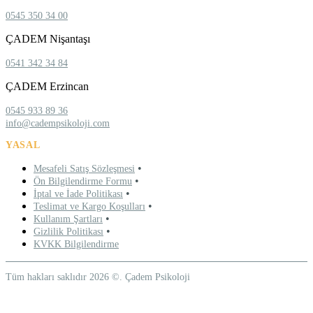
0545 350 34 00
ÇADEM Nişantaşı
0541 342 34 84
ÇADEM Erzincan
0545 933 89 36
info@cadempsikoloji.com
YASAL
•
Mesafeli Satış Sözleşmesi
•
Ön Bilgilendirme Formu
•
İptal ve İade Politikası
•
Teslimat ve Kargo Koşulları
•
Kullanım Şartları
•
Gizlilik Politikası
KVKK Bilgilendirme
Tüm hakları saklıdır 2026 ©. Çadem Psikoloji