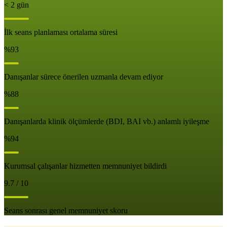
< 2 gün
İlk seans planlaması ortalama süresi
%93
Danışanlar sürece önerilen uzmanla devam ediyor
%88
Danışanlarda klinik ölçümlerde (BDI, BAI vb.) anlamlı iyileşme
%94
Kurumsal çalışanlar hizmetten memnuniyet bildirdi
9.7 / 10
Seans sonrası genel memnuniyet skoru