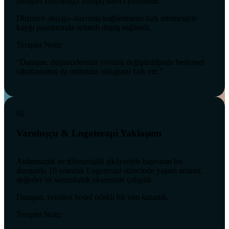
(Bilişsel Davranışçı Terapi) süreci yürütüldü.
Düşünce–duygu–davranış bağlantısının fark edilmesiyle
kaygı puanlarında anlamlı düşüş sağlandı.
Terapist Notu:
“Danışan, düşüncelerinin yönünü değiştirdiğinde bedensel
rahatlamanın da mümkün olduğunu fark etti.”
02
Varoluşçu & Logoterapi Yaklaşımı
Anlamsızlık ve tükenmişlik şikâyetiyle başvuran bir
danışanla 10 seanslık Logoterapi sürecinde yaşam anlamı,
değerler ve sorumluluk ekseninde çalışıldı.
Danışan, yeniden hedef odaklı bir yön kazandı.
Terapist Notu: