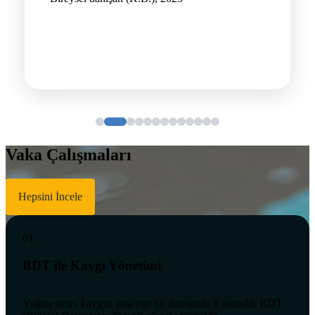
Vaka Çalışmaları
Hepsini İncele
01
BDT ile Kaygı Yönetimi
Yoğun sınav kaygısı yaşayan bir danışanla 8 seanslık BDT