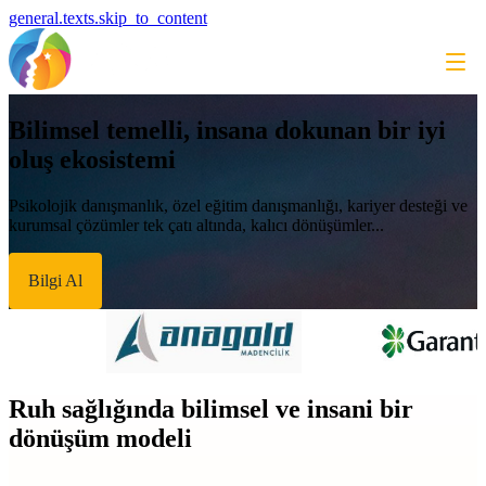
general.texts.skip_to_content
Bilimsel temelli, insana dokunan bir iyi
oluş ekosistemi
Psikolojik danışmanlık, özel eğitim danışmanlığı, kariyer desteği ve
kurumsal çözümler tek çatı altında, kalıcı dönüşümler...
Bilgi Al
Ruh sağlığında bilimsel ve insani bir
dönüşüm modeli