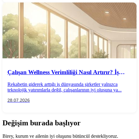
Çalışan Wellness Verimliliği Nasıl Artırır? İş
Performansını Destekleyen Wellness
Rekabetin giderek arttığı iş dünyasında şirketler yalnızca
Uygulamaları
teknolojik yatırımlarla değil, çalışanlarının iyi oluşuna ya...
28.07.2026
Değişim burada başlıyor
Birey, kurum ve ailenin iyi oluşunu bütüncül destekliyoruz.