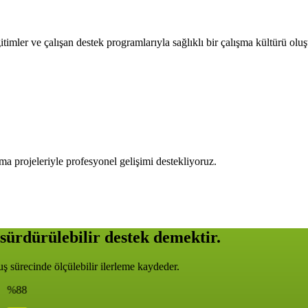
timler ve çalışan destek programlarıyla sağlıklı bir çalışma kültürü olu
ma projeleriyle profesyonel gelişimi destekliyoruz.
sürdürülebilir destek demektir.
 sürecinde ölçülebilir ilerleme kaydeder.
%88