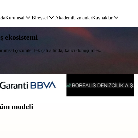
zda
Kurumsal
Bireysel
Akademi
Uzmanlar
Kaynaklar
uş ekosistemi
rumsal çözümler tek çatı altında, kalıcı dönüşümler...
üşüm modeli