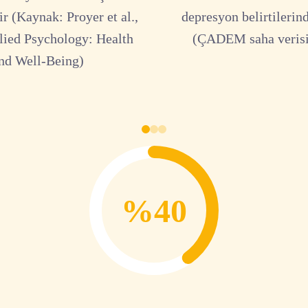
r (Kaynak: Proyer et al.,
depresyon belirtilerin
lied Psychology: Health
(ÇADEM saha verisi
nd Well-Being)
%40