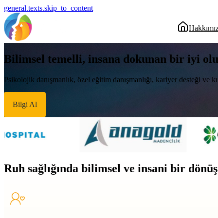
general.texts.skip_to_content
Hakkımı
Bilimsel temelli, insana dokunan bir iyi ol
Psikolojik danışmanlık, özel eğitim danışmanlığı, kariyer desteği ve ku
Bilgi Al
Ruh sağlığında bilimsel ve insani bir dön