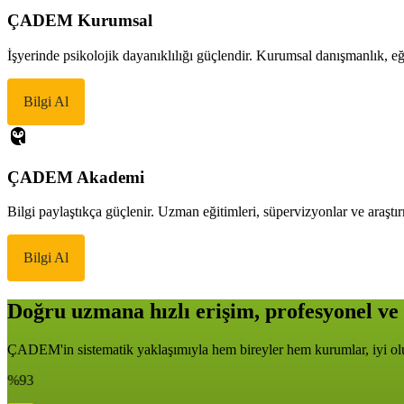
ÇADEM Kurumsal
İşyerinde psikolojik dayanıklılığı güçlendir. Kurumsal danışmanlık, eği
Bilgi Al
ÇADEM Akademi
Bilgi paylaştıkça güçlenir. Uzman eğitimleri, süpervizyonlar ve araştır
Bilgi Al
Doğru uzmana hızlı erişim, profesyonel ve 
ÇADEM'in sistematik yaklaşımıyla hem bireyler hem kurumlar, iyi oluş
%93