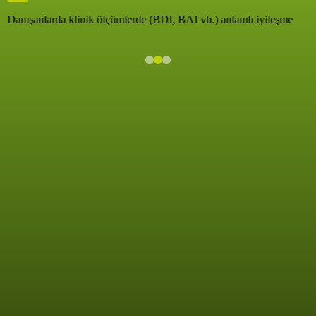
Danışanlarda klinik ölçümlerde (BDI, BAI vb.) anlamlı iyileşme