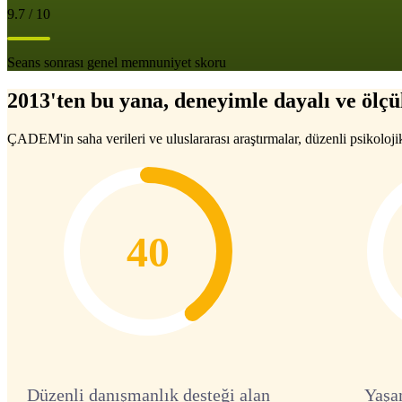
9.7 / 10
Seans sonrası genel memnuniyet skoru
2013'ten bu yana, deneyimle dayalı ve ölçül
ÇADEM'in saha verileri ve uluslararası araştırmalar, düzenli psikoloji
40
Düzenli danışmanlık desteği alan
Yaşa