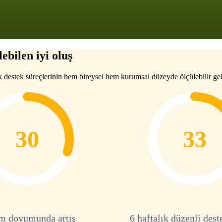
ebilen iyi oluş
k destek süreçlerinin hem bireysel hem kurumsal düzeyde ölçülebilir gel
30
33
m doyumunda artış
6 haftalık düzenli dest