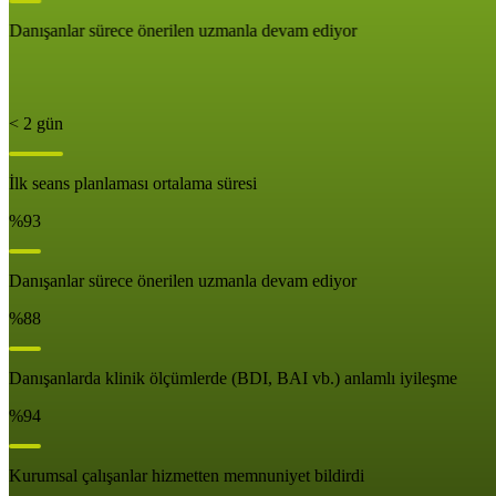
Danışanlar sürece önerilen uzmanla devam ediyor
< 2 gün
İlk seans planlaması ortalama süresi
%93
Danışanlar sürece önerilen uzmanla devam ediyor
%88
Danışanlarda klinik ölçümlerde (BDI, BAI vb.) anlamlı iyileşme
%94
Kurumsal çalışanlar hizmetten memnuniyet bildirdi