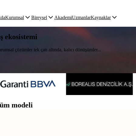
zda
Kurumsal
Bireysel
Akademi
Uzmanlar
Kaynaklar
uş ekosistemi
rumsal çözümler tek çatı altında, kalıcı dönüşümler...
üşüm modeli