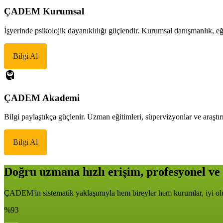
ÇADEM Kurumsal
İşyerinde psikolojik dayanıklılığı güçlendir. Kurumsal danışmanlık, eği
Bilgi Al
ÇADEM Akademi
Bilgi paylaştıkça güçlenir. Uzman eğitimleri, süpervizyonlar ve araştır
Bilgi Al
Doğru uzmana hızlı erişim, profesyonel ve 
ÇADEM'in sistematik yaklaşımıyla hem bireyler hem kurumlar, iyi oluş
%93