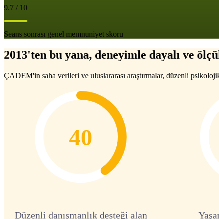
9.7 / 10
Seans sonrası genel memnuniyet skoru
2013'ten bu yana, deneyimle dayalı ve ölçül
ÇADEM'in saha verileri ve uluslararası araştırmalar, düzenli psikoloji
40
Düzenli danışmanlık desteği alan
Yaşa