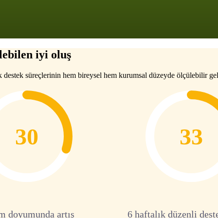
ebilen iyi oluş
k destek süreçlerinin hem bireysel hem kurumsal düzeyde ölçülebilir gel
30
33
m doyumunda artış
6 haftalık düzenli dest