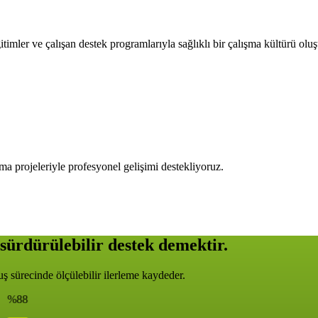
timler ve çalışan destek programlarıyla sağlıklı bir çalışma kültürü olu
ma projeleriyle profesyonel gelişimi destekliyoruz.
sürdürülebilir destek demektir.
 sürecinde ölçülebilir ilerleme kaydeder.
%88