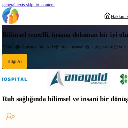
general.texts.skip_to_content
Hakkımı
Bilimsel temelli, insana dokunan bir iyi ol
Psikolojik danışmanlık, özel eğitim danışmanlığı, kariyer desteği ve ku
Bilgi Al
Ruh sağlığında bilimsel ve insani bir dön