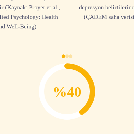
r (Kaynak: Proyer et al.,
depresyon belirtilerin
lied Psychology: Health
(ÇADEM saha verisi
nd Well-Being)
%40