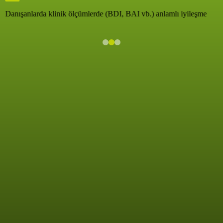
Danışanlarda klinik ölçümlerde (BDI, BAI vb.) anlamlı iyileşme