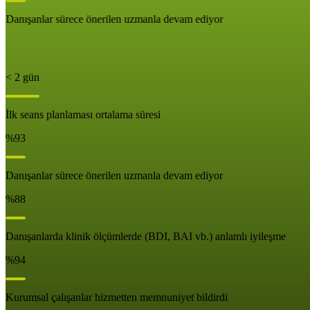
Danışanlar sürece önerilen uzmanla devam ediyor
< 2 gün
İlk seans planlaması ortalama süresi
%93
Danışanlar sürece önerilen uzmanla devam ediyor
%88
Danışanlarda klinik ölçümlerde (BDI, BAI vb.) anlamlı iyileşme
%94
Kurumsal çalışanlar hizmetten memnuniyet bildirdi