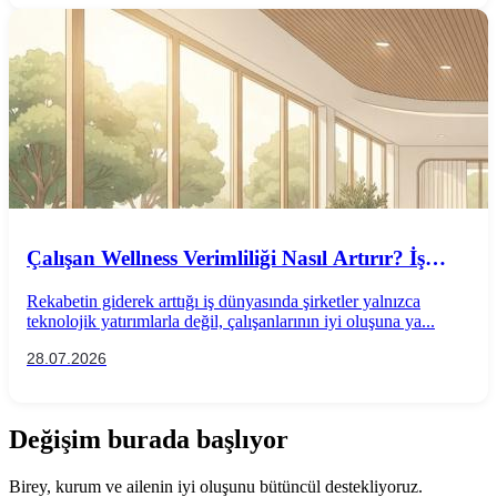
Çalışan Wellness Verimliliği Nasıl Artırır? İş
Performansını Destekleyen Wellness
Rekabetin giderek arttığı iş dünyasında şirketler yalnızca
Uygulamaları
teknolojik yatırımlarla değil, çalışanlarının iyi oluşuna ya...
28.07.2026
Değişim burada başlıyor
Birey, kurum ve ailenin iyi oluşunu bütüncül destekliyoruz.