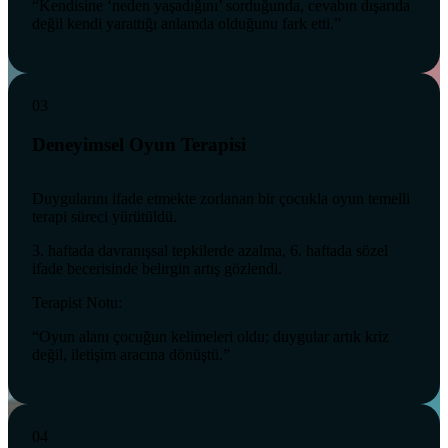
“Kendisine ‘neden yaşadığını’ sorduğunda, cevabın dışarıda
değil kendi yarattığı anlamda olduğunu fark etti.”
03
Deneyimsel Oyun Terapisi
Duygularını ifade etmekte zorlanan bir çocukla oyun temelli
terapi süreci yürütüldü.
3. haftada davranışsal tepkilerde azalma, 6. haftada sözel
ifade becerisinde belirgin artış gözlendi.
Terapist Notu:
“Oyun alanı çocuğun kelimeleri oldu; duygular artık kriz
değil, iletişim aracına dönüştü.”
04