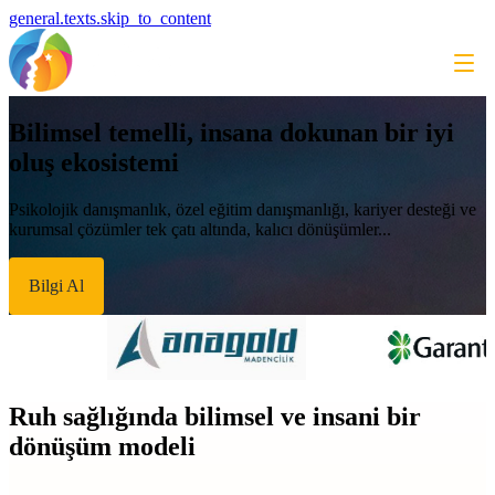
general.texts.skip_to_content
Bilimsel temelli, insana dokunan bir iyi
oluş ekosistemi
Psikolojik danışmanlık, özel eğitim danışmanlığı, kariyer desteği ve
kurumsal çözümler tek çatı altında, kalıcı dönüşümler...
Bilgi Al
Ruh sağlığında bilimsel ve insani bir
dönüşüm modeli