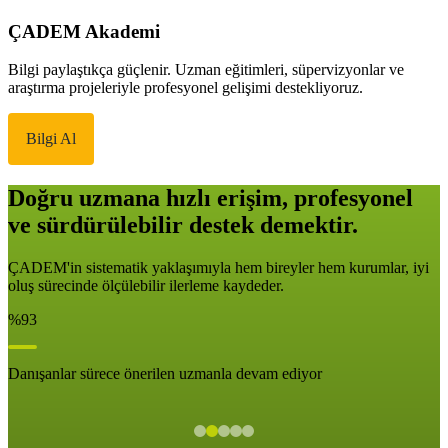
ÇADEM Akademi
Bilgi paylaştıkça güçlenir. Uzman eğitimleri, süpervizyonlar ve
araştırma projeleriyle profesyonel gelişimi destekliyoruz.
Bilgi Al
Doğru uzmana hızlı erişim, profesyonel
ve sürdürülebilir destek demektir.
ÇADEM'in sistematik yaklaşımıyla hem bireyler hem kurumlar, iyi
oluş sürecinde ölçülebilir ilerleme kaydeder.
%93
Danışanlar sürece önerilen uzmanla devam ediyor