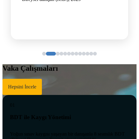
Vaka Çalışmaları
Hepsini İncele
01
BDT ile Kaygı Yönetimi
Yoğun sınav kaygısı yaşayan bir danışanla 8 seanslık BDT