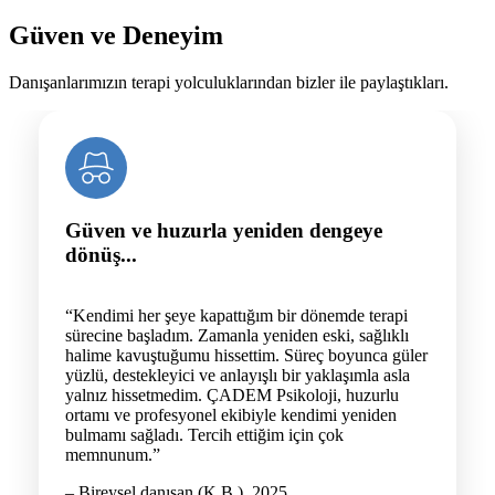
Güven ve Deneyim
Danışanlarımızın terapi yolculuklarından bizler ile paylaştıkları.
Güven ve huzurla yeniden dengeye
dönüş...
“Kendimi her şeye kapattığım bir dönemde terapi
sürecine başladım. Zamanla yeniden eski, sağlıklı
halime kavuştuğumu hissettim. Süreç boyunca güler
yüzlü, destekleyici ve anlayışlı bir yaklaşımla asla
yalnız hissetmedim. ÇADEM Psikoloji, huzurlu
ortamı ve profesyonel ekibiyle kendimi yeniden
bulmamı sağladı. Tercih ettiğim için çok
memnunum.”
– Bireysel danışan (K.B.), 2025