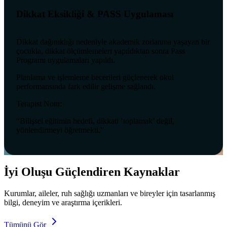
Dikkat Eksikliği & PASS Uygulaması
Dikkat dağınıklığı nedeniyle akademik zorlanma yaşayan bir
çocukla, dikkat ölçümlemeleri yapıldıktan sonra Pass
Programı uygulamaları yapıldı.
Planlama ve işlemleme becerileri güçlenerek okul
performansında fark edilir gelişme sağlandı.
Terapist Notu:
“Bilişsel eğitimin hedefi, dikkati ‘toplamak’ değil,
yönlendirmeyi öğretmekti.”
İyi Oluşu Güçlendiren Kaynaklar
Kurumlar, aileler, ruh sağlığı uzmanları ve bireyler için tasarlanmış
bilgi, deneyim ve araştırma içerikleri.
Tümünü Gör