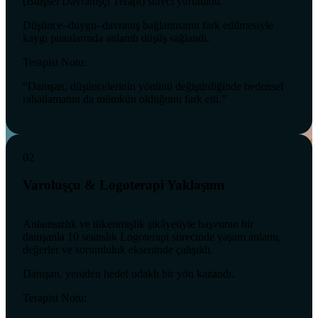
(Bilişsel Davranışçı Terapi) süreci yürütüldü.
Düşünce–duygu–davranış bağlantısının fark edilmesiyle
kaygı puanlarında anlamlı düşüş sağlandı.
Terapist Notu:
“Danışan, düşüncelerinin yönünü değiştirdiğinde bedensel
rahatlamanın da mümkün olduğunu fark etti.”
02
Varoluşçu & Logoterapi Yaklaşımı
Anlamsızlık ve tükenmişlik şikâyetiyle başvuran bir
danışanla 10 seanslık Logoterapi sürecinde yaşam anlamı,
değerler ve sorumluluk ekseninde çalışıldı.
Danışan, yeniden hedef odaklı bir yön kazandı.
Terapist Notu: