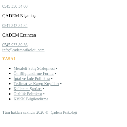
0545 350 34 00
ÇADEM Nişantaşı
0541 342 34 84
ÇADEM Erzincan
0545 933 89 36
info@cadempsikoloji.com
YASAL
•
Mesafeli Satış Sözleşmesi
•
Ön Bilgilendirme Formu
•
İptal ve İade Politikası
•
Teslimat ve Kargo Koşulları
•
Kullanım Şartları
•
Gizlilik Politikası
KVKK Bilgilendirme
Tüm hakları saklıdır 2026 ©. Çadem Psikoloji