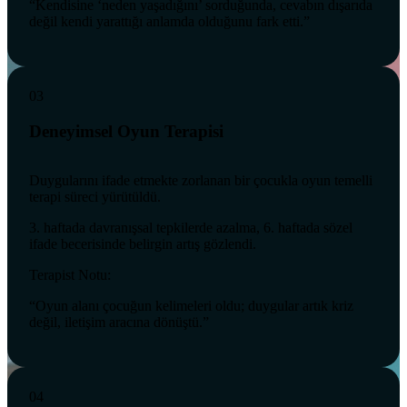
“Kendisine ‘neden yaşadığını’ sorduğunda, cevabın dışarıda
değil kendi yarattığı anlamda olduğunu fark etti.”
03
Deneyimsel Oyun Terapisi
Duygularını ifade etmekte zorlanan bir çocukla oyun temelli
terapi süreci yürütüldü.
3. haftada davranışsal tepkilerde azalma, 6. haftada sözel
ifade becerisinde belirgin artış gözlendi.
Terapist Notu:
“Oyun alanı çocuğun kelimeleri oldu; duygular artık kriz
değil, iletişim aracına dönüştü.”
04