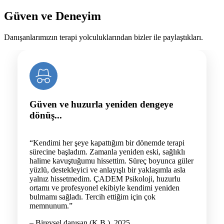
Güven ve Deneyim
Danışanlarımızın terapi yolculuklarından bizler ile paylaştıkları.
Güven ve huzurla yeniden dengeye
dönüş...
“Kendimi her şeye kapattığım bir dönemde terapi
sürecine başladım. Zamanla yeniden eski, sağlıklı
halime kavuştuğumu hissettim. Süreç boyunca güler
yüzlü, destekleyici ve anlayışlı bir yaklaşımla asla
yalnız hissetmedim. ÇADEM Psikoloji, huzurlu
ortamı ve profesyonel ekibiyle kendimi yeniden
bulmamı sağladı. Tercih ettiğim için çok
memnunum.”
– Bireysel danışan (K.B.), 2025