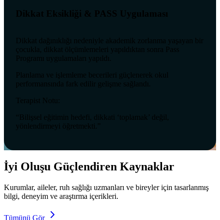
Dikkat Eksikliği & PASS Uygulaması
Dikkat dağınıklığı nedeniyle akademik zorlanma yaşayan bir
çocukla, dikkat ölçümlemeleri yapıldıktan sonra Pass
Programı uygulamaları yapıldı.
Planlama ve işlemleme becerileri güçlenerek okul
performansında fark edilir gelişme sağlandı.
Terapist Notu:
“Bilişsel eğitimin hedefi, dikkati ‘toplamak’ değil,
yönlendirmeyi öğretmekti.”
İyi Oluşu Güçlendiren Kaynaklar
Kurumlar, aileler, ruh sağlığı uzmanları ve bireyler için tasarlanmış
bilgi, deneyim ve araştırma içerikleri.
Tümünü Gör