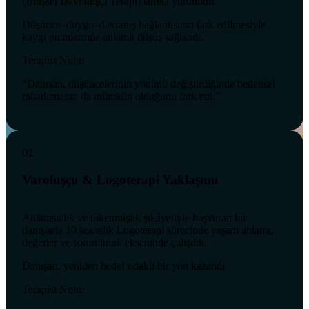
(Bilişsel Davranışçı Terapi) süreci yürütüldü.
Düşünce–duygu–davranış bağlantısının fark edilmesiyle
kaygı puanlarında anlamlı düşüş sağlandı.
Terapist Notu:
“Danışan, düşüncelerinin yönünü değiştirdiğinde bedensel
rahatlamanın da mümkün olduğunu fark etti.”
02
Varoluşçu & Logoterapi Yaklaşımı
Anlamsızlık ve tükenmişlik şikâyetiyle başvuran bir
danışanla 10 seanslık Logoterapi sürecinde yaşam anlamı,
değerler ve sorumluluk ekseninde çalışıldı.
Danışan, yeniden hedef odaklı bir yön kazandı.
Terapist Notu: