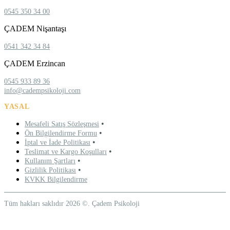
0545 350 34 00
ÇADEM Nişantaşı
0541 342 34 84
ÇADEM Erzincan
0545 933 89 36
info@cadempsikoloji.com
YASAL
•
Mesafeli Satış Sözleşmesi
•
Ön Bilgilendirme Formu
•
İptal ve İade Politikası
•
Teslimat ve Kargo Koşulları
•
Kullanım Şartları
•
Gizlilik Politikası
KVKK Bilgilendirme
Tüm hakları saklıdır 2026 ©. Çadem Psikoloji