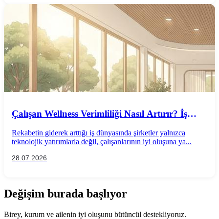
Çalışan Wellness Verimliliği Nasıl Artırır? İş
Performansını Destekleyen Wellness
Rekabetin giderek arttığı iş dünyasında şirketler yalnızca
Uygulamaları
teknolojik yatırımlarla değil, çalışanlarının iyi oluşuna ya...
28.07.2026
Değişim burada başlıyor
Birey, kurum ve ailenin iyi oluşunu bütüncül destekliyoruz.