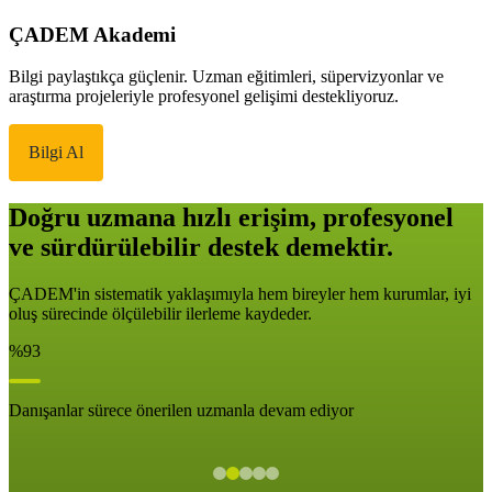
ÇADEM Akademi
Bilgi paylaştıkça güçlenir. Uzman eğitimleri, süpervizyonlar ve
araştırma projeleriyle profesyonel gelişimi destekliyoruz.
Bilgi Al
Doğru uzmana hızlı erişim, profesyonel
ve sürdürülebilir destek demektir.
ÇADEM'in sistematik yaklaşımıyla hem bireyler hem kurumlar, iyi
oluş sürecinde ölçülebilir ilerleme kaydeder.
%93
Danışanlar sürece önerilen uzmanla devam ediyor