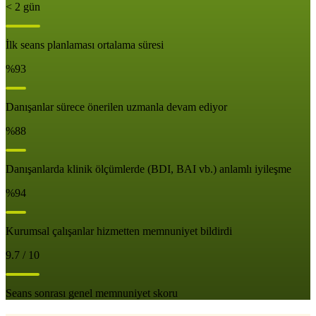
< 2 gün
İlk seans planlaması ortalama süresi
%93
Danışanlar sürece önerilen uzmanla devam ediyor
%88
Danışanlarda klinik ölçümlerde (BDI, BAI vb.) anlamlı iyileşme
%94
Kurumsal çalışanlar hizmetten memnuniyet bildirdi
9.7 / 10
Seans sonrası genel memnuniyet skoru