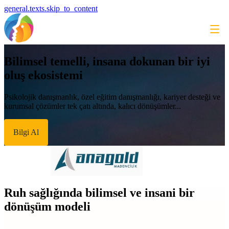
general.texts.skip_to_content
Bilimsel temelli, insana dokunan bir iyi
oluş ekosistemi
Psikolojik danışmanlık, özel eğitim danışmanlığı, kariyer desteği ve
kurumsal çözümler tek çatı altında, kalıcı dönüşümler...
Bilgi Al
Ruh sağlığında bilimsel ve insani bir
dönüşüm modeli