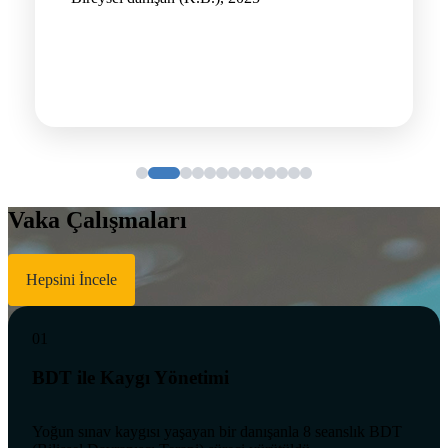
Vaka Çalışmaları
Hepsini İncele
01
BDT ile Kaygı Yönetimi
Yoğun sınav kaygısı yaşayan bir danışanla 8 seanslık BDT