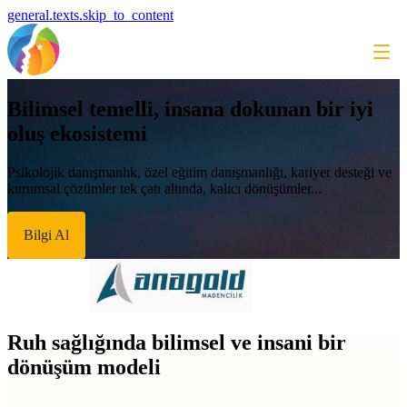
general.texts.skip_to_content
Bilimsel temelli, insana dokunan bir iyi
oluş ekosistemi
Psikolojik danışmanlık, özel eğitim danışmanlığı, kariyer desteği ve
kurumsal çözümler tek çatı altında, kalıcı dönüşümler...
Bilgi Al
Ruh sağlığında bilimsel ve insani bir
dönüşüm modeli