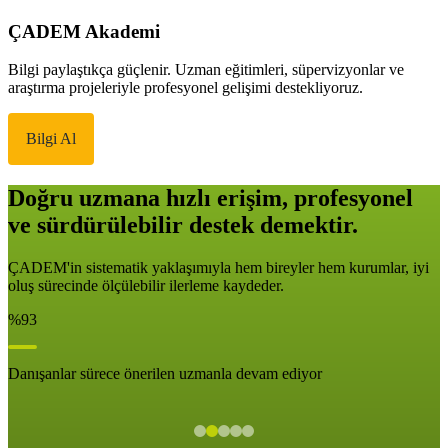
ÇADEM Akademi
Bilgi paylaştıkça güçlenir. Uzman eğitimleri, süpervizyonlar ve
araştırma projeleriyle profesyonel gelişimi destekliyoruz.
Bilgi Al
Doğru uzmana hızlı erişim, profesyonel
ve sürdürülebilir destek demektir.
ÇADEM'in sistematik yaklaşımıyla hem bireyler hem kurumlar, iyi
oluş sürecinde ölçülebilir ilerleme kaydeder.
%93
Danışanlar sürece önerilen uzmanla devam ediyor