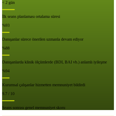
< 2 gün
İlk seans planlaması ortalama süresi
%93
Danışanlar sürece önerilen uzmanla devam ediyor
%88
Danışanlarda klinik ölçümlerde (BDI, BAI vb.) anlamlı iyileşme
%94
Kurumsal çalışanlar hizmetten memnuniyet bildirdi
9.7 / 10
Seans sonrası genel memnuniyet skoru