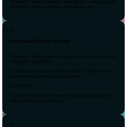
“Kendisine ‘neden yaşadığını’ sorduğunda, cevabın dışarıda
değil kendi yarattığı anlamda olduğunu fark etti.”
03
Deneyimsel Oyun Terapisi
Duygularını ifade etmekte zorlanan bir çocukla oyun temelli
terapi süreci yürütüldü.
3. haftada davranışsal tepkilerde azalma, 6. haftada sözel
ifade becerisinde belirgin artış gözlendi.
Terapist Notu:
“Oyun alanı çocuğun kelimeleri oldu; duygular artık kriz
değil, iletişim aracına dönüştü.”
04