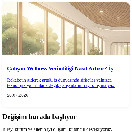
Çalışan Wellness Verimliliği Nasıl Artırır? İş
Performansını Destekleyen Wellness
Rekabetin giderek arttığı iş dünyasında şirketler yalnızca
Uygulamaları
teknolojik yatırımlarla değil, çalışanlarının iyi oluşuna ya...
28.07.2026
Değişim burada başlıyor
Birey, kurum ve ailenin iyi oluşunu bütüncül destekliyoruz.