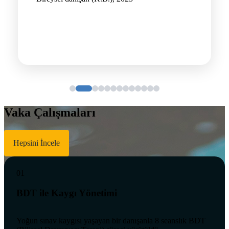
Vaka Çalışmaları
Hepsini İncele
01
BDT ile Kaygı Yönetimi
Yoğun sınav kaygısı yaşayan bir danışanla 8 seanslık BDT