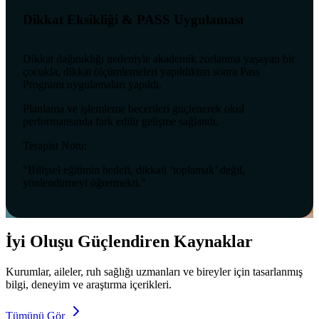
Dikkat Eksikliği & PASS Uygulaması
Dikkat dağınıklığı nedeniyle akademik zorlanma yaşayan bir
çocukla, dikkat ölçümlemeleri yapıldıktan sonra Pass
Programı uygulamaları yapıldı.
Planlama ve işlemleme becerileri güçlenerek okul
performansında fark edilir gelişme sağlandı.
Terapist Notu:
“Bilişsel eğitimin hedefi, dikkati ‘toplamak’ değil,
yönlendirmeyi öğretmekti.”
İyi Oluşu Güçlendiren Kaynaklar
Kurumlar, aileler, ruh sağlığı uzmanları ve bireyler için tasarlanmış
bilgi, deneyim ve araştırma içerikleri.
Tümünü Gör