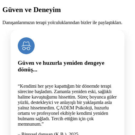
Güven ve Deneyim
Danışanlarımızın terapi yolculuklarından bizler ile paylaştıkları.
Güven ve huzurla yeniden dengeye
dönüş...
“Kendimi her şeye kapattığım bir dönemde terapi
sürecine başladım. Zamanla yeniden eski, sağlıklı
halime kavuştuğumu hissettim. Süreç boyunca güler
yüzlü, destekleyici ve anlayışlı bir yaklaşımla asla
yalnız hissetmedim. ÇADEM Psikoloji, huzurlu
ortamı ve profesyonel ekibiyle kendimi yeniden
bulmamı sağladı. Tercih ettiğim için çok
memnunum.”
– Bireysel danışan (K.B.), 2025