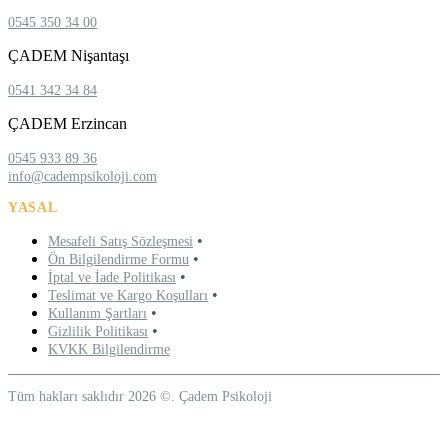
0545 350 34 00
ÇADEM Nişantaşı
0541 342 34 84
ÇADEM Erzincan
0545 933 89 36
info@cadempsikoloji.com
YASAL
•
Mesafeli Satış Sözleşmesi
•
Ön Bilgilendirme Formu
•
İptal ve İade Politikası
•
Teslimat ve Kargo Koşulları
•
Kullanım Şartları
•
Gizlilik Politikası
KVKK Bilgilendirme
Tüm hakları saklıdır 2026 ©. Çadem Psikoloji