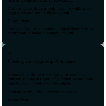
(Bilişsel Davranışçı Terapi) süreci yürütüldü.
Düşünce–duygu–davranış bağlantısının fark edilmesiyle
kaygı puanlarında anlamlı düşüş sağlandı.
Terapist Notu:
“Danışan, düşüncelerinin yönünü değiştirdiğinde bedensel
rahatlamanın da mümkün olduğunu fark etti.”
02
Varoluşçu & Logoterapi Yaklaşımı
Anlamsızlık ve tükenmişlik şikâyetiyle başvuran bir
danışanla 10 seanslık Logoterapi sürecinde yaşam anlamı,
değerler ve sorumluluk ekseninde çalışıldı.
Danışan, yeniden hedef odaklı bir yön kazandı.
Terapist Notu: