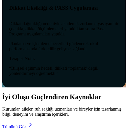
Dikkat Eksikliği & PASS Uygulaması
Dikkat dağınıklığı nedeniyle akademik zorlanma yaşayan bir
çocukla, dikkat ölçümlemeleri yapıldıktan sonra Pass
Programı uygulamaları yapıldı.
Planlama ve işlemleme becerileri güçlenerek okul
performansında fark edilir gelişme sağlandı.
Terapist Notu:
“Bilişsel eğitimin hedefi, dikkati ‘toplamak’ değil,
yönlendirmeyi öğretmekti.”
İyi Oluşu Güçlendiren Kaynaklar
Kurumlar, aileler, ruh sağlığı uzmanları ve bireyler için tasarlanmış
bilgi, deneyim ve araştırma içerikleri.
Tümünü Gör