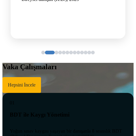
Vaka Çalışmaları
Hepsini İncele
01
BDT ile Kaygı Yönetimi
Yoğun sınav kaygısı yaşayan bir danışanla 8 seanslık BDT