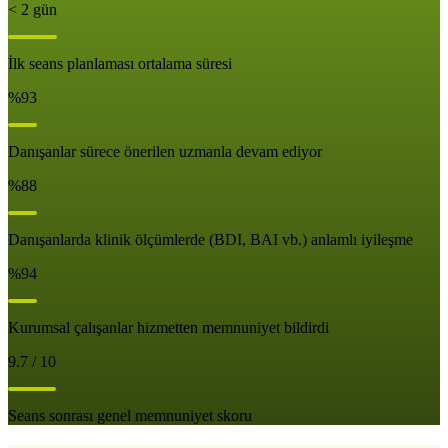
< 2 gün
İlk seans planlaması ortalama süresi
%93
Danışanlar sürece önerilen uzmanla devam ediyor
%88
Danışanlarda klinik ölçümlerde (BDI, BAI vb.) anlamlı iyileşme
%94
Kurumsal çalışanlar hizmetten memnuniyet bildirdi
9.7 / 10
Seans sonrası genel memnuniyet skoru