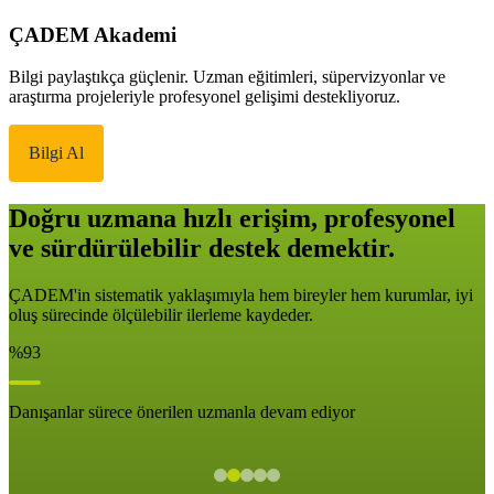
ÇADEM Akademi
Bilgi paylaştıkça güçlenir. Uzman eğitimleri, süpervizyonlar ve
araştırma projeleriyle profesyonel gelişimi destekliyoruz.
Bilgi Al
Doğru uzmana hızlı erişim, profesyonel
ve sürdürülebilir destek demektir.
ÇADEM'in sistematik yaklaşımıyla hem bireyler hem kurumlar, iyi
oluş sürecinde ölçülebilir ilerleme kaydeder.
%93
Danışanlar sürece önerilen uzmanla devam ediyor