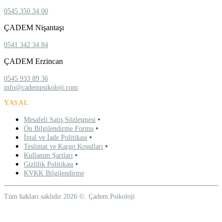
0545 350 34 00
ÇADEM Nişantaşı
0541 342 34 84
ÇADEM Erzincan
0545 933 89 36
info@cadempsikoloji.com
YASAL
•
Mesafeli Satış Sözleşmesi
•
Ön Bilgilendirme Formu
•
İptal ve İade Politikası
•
Teslimat ve Kargo Koşulları
•
Kullanım Şartları
•
Gizlilik Politikası
KVKK Bilgilendirme
Tüm hakları saklıdır 2026 ©. Çadem Psikoloji