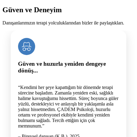
Güven ve Deneyim
Danışanlarımızın terapi yolculuklarından bizler ile paylaştıkları.
Güven ve huzurla yeniden dengeye
dönüş...
“Kendimi her şeye kapattığım bir dönemde terapi
sürecine başladım. Zamanla yeniden eski, sağlıklı
halime kavuştuğumu hissettim. Süreç boyunca güler
yüzlü, destekleyici ve anlayışlı bir yaklaşımla asla
yalnız hissetmedim. ÇADEM Psikoloji, huzurlu
ortamı ve profesyonel ekibiyle kendimi yeniden
bulmamı sağladı. Tercih ettiğim için çok
memnunum.”
– Bireysel danışan (K.B.), 2025