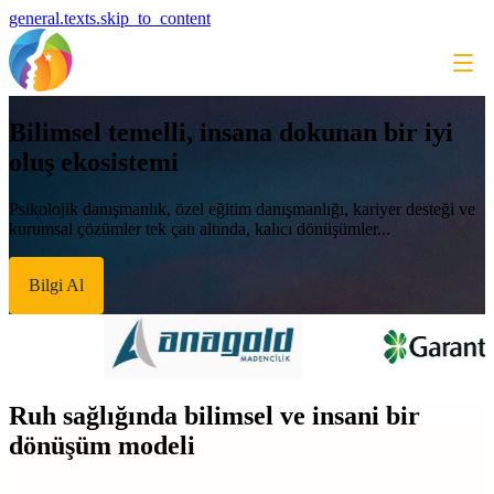
general.texts.skip_to_content
Bilimsel temelli, insana dokunan bir iyi
oluş ekosistemi
Psikolojik danışmanlık, özel eğitim danışmanlığı, kariyer desteği ve
kurumsal çözümler tek çatı altında, kalıcı dönüşümler...
Bilgi Al
Ruh sağlığında bilimsel ve insani bir
dönüşüm modeli