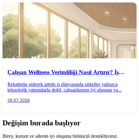
Çalışan Wellness Verimliliği Nasıl Artırır? İş
Performansını Destekleyen Wellness
Rekabetin giderek arttığı iş dünyasında şirketler yalnızca
Uygulamaları
teknolojik yatırımlarla değil, çalışanlarının iyi oluşuna ya...
28.07.2026
Değişim burada başlıyor
Birey, kurum ve ailenin iyi oluşunu bütüncül destekliyoruz.