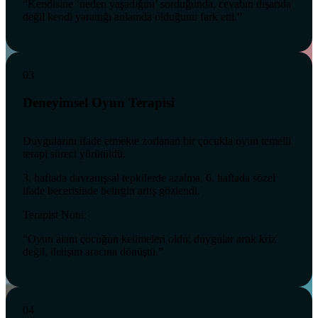
“Kendisine ‘neden yaşadığını’ sorduğunda, cevabın dışarıda
değil kendi yarattığı anlamda olduğunu fark etti.”
03
Deneyimsel Oyun Terapisi
Duygularını ifade etmekte zorlanan bir çocukla oyun temelli
terapi süreci yürütüldü.
3. haftada davranışsal tepkilerde azalma, 6. haftada sözel
ifade becerisinde belirgin artış gözlendi.
Terapist Notu:
“Oyun alanı çocuğun kelimeleri oldu; duygular artık kriz
değil, iletişim aracına dönüştü.”
04