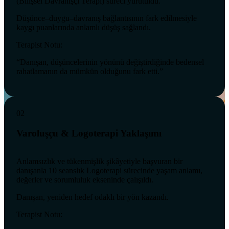
(Bilişsel Davranışçı Terapi) süreci yürütüldü.
Düşünce–duygu–davranış bağlantısının fark edilmesiyle
kaygı puanlarında anlamlı düşüş sağlandı.
Terapist Notu:
“Danışan, düşüncelerinin yönünü değiştirdiğinde bedensel
rahatlamanın da mümkün olduğunu fark etti.”
02
Varoluşçu & Logoterapi Yaklaşımı
Anlamsızlık ve tükenmişlik şikâyetiyle başvuran bir
danışanla 10 seanslık Logoterapi sürecinde yaşam anlamı,
değerler ve sorumluluk ekseninde çalışıldı.
Danışan, yeniden hedef odaklı bir yön kazandı.
Terapist Notu: