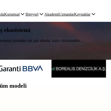
zda
Kurumsal
Bireysel
Akademi
Uzmanlar
Kaynaklar
uş ekosistemi
rumsal çözümler tek çatı altında, kalıcı dönüşümler...
üşüm modeli