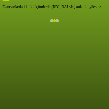
Danışanlarda klinik ölçümlerde (BDI, BAI vb.) anlamlı iyileşme