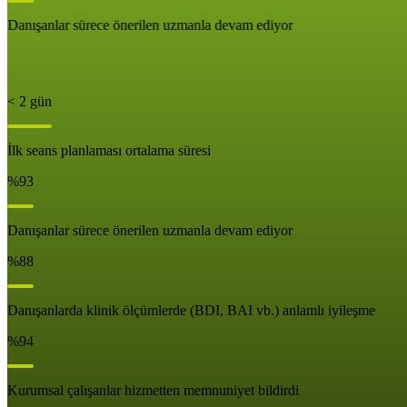
Danışanlar sürece önerilen uzmanla devam ediyor
< 2 gün
İlk seans planlaması ortalama süresi
%93
Danışanlar sürece önerilen uzmanla devam ediyor
%88
Danışanlarda klinik ölçümlerde (BDI, BAI vb.) anlamlı iyileşme
%94
Kurumsal çalışanlar hizmetten memnuniyet bildirdi