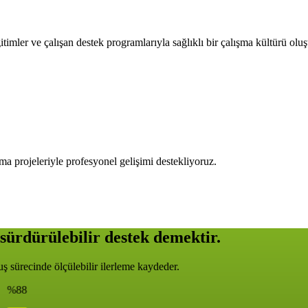
timler ve çalışan destek programlarıyla sağlıklı bir çalışma kültürü olu
ma projeleriyle profesyonel gelişimi destekliyoruz.
sürdürülebilir destek demektir.
 sürecinde ölçülebilir ilerleme kaydeder.
%88