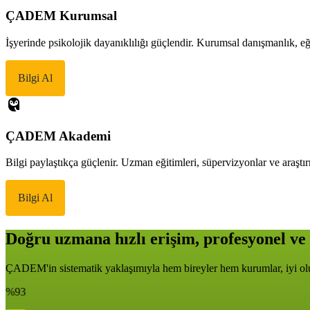
ÇADEM Kurumsal
İşyerinde psikolojik dayanıklılığı güçlendir. Kurumsal danışmanlık, eği
Bilgi Al
ÇADEM Akademi
Bilgi paylaştıkça güçlenir. Uzman eğitimleri, süpervizyonlar ve araştır
Bilgi Al
Doğru uzmana hızlı erişim, profesyonel ve 
ÇADEM'in sistematik yaklaşımıyla hem bireyler hem kurumlar, iyi oluş
%93