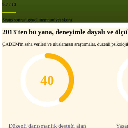
9.7 / 10
Seans sonrası genel memnuniyet skoru
2013'ten bu yana, deneyimle dayalı ve ölçül
ÇADEM'in saha verileri ve uluslararası araştırmalar, düzenli psikoloji
40
Düzenli danışmanlık desteği alan
Yaşa