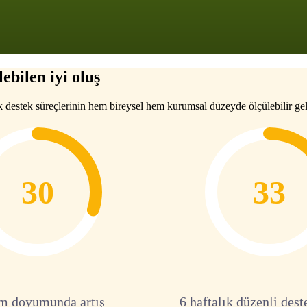
ebilen iyi oluş
k destek süreçlerinin hem bireysel hem kurumsal düzeyde ölçülebilir gel
30
33
m doyumunda artış
6 haftalık düzenli dest