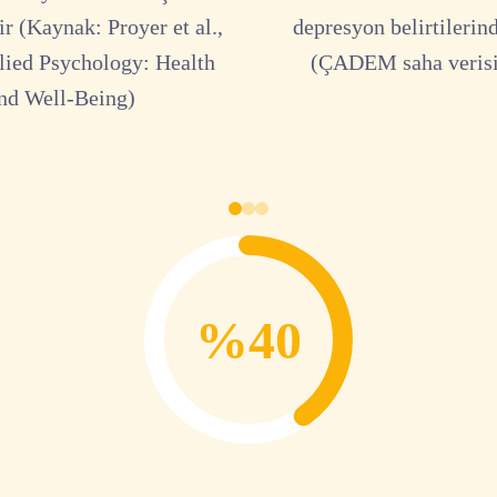
r (Kaynak: Proyer et al.,
depresyon belirtilerin
lied Psychology: Health
(ÇADEM saha verisi
nd Well-Being)
%40