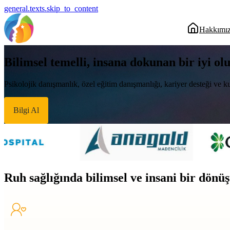
general.texts.skip_to_content
Hakkımı
Bilimsel temelli, insana dokunan bir iyi ol
Psikolojik danışmanlık, özel eğitim danışmanlığı, kariyer desteği ve ku
Bilgi Al
Ruh sağlığında bilimsel ve insani bir dön