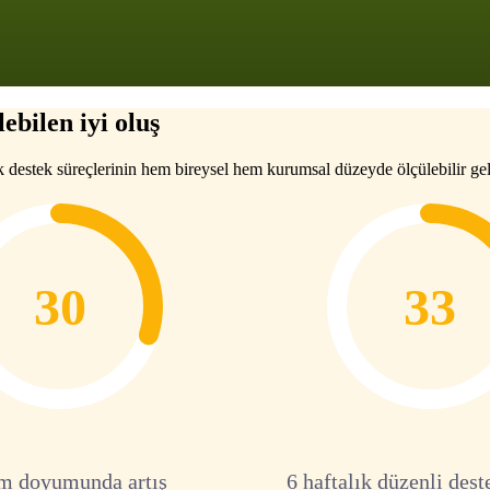
ebilen iyi oluş
k destek süreçlerinin hem bireysel hem kurumsal düzeyde ölçülebilir gel
30
33
m doyumunda artış
6 haftalık düzenli dest