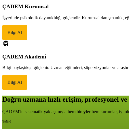
ÇADEM Kurumsal
İşyerinde psikolojik dayanıklılığı güçlendir. Kurumsal danışmanlık, eği
Bilgi Al
ÇADEM Akademi
Bilgi paylaştıkça güçlenir. Uzman eğitimleri, süpervizyonlar ve araştır
Bilgi Al
Doğru uzmana hızlı erişim, profesyonel ve 
ÇADEM'in sistematik yaklaşımıyla hem bireyler hem kurumlar, iyi oluş
%93