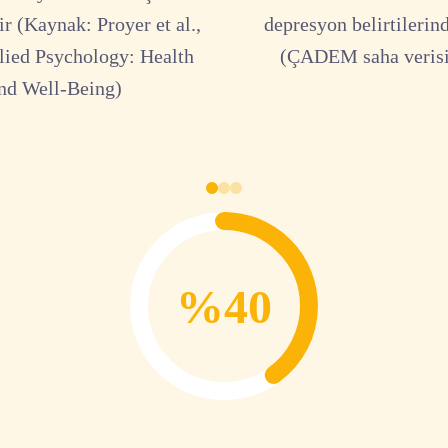
r (Kaynak: Proyer et al.,
depresyon belirtilerin
lied Psychology: Health
(ÇADEM saha verisi
nd Well-Being)
%40