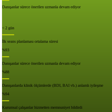
Danışanlar sürece önerilen uzmanla devam ediyor
< 2 gün
İlk seans planlaması ortalama süresi
%93
Danışanlar sürece önerilen uzmanla devam ediyor
%88
Danışanlarda klinik ölçümlerde (BDI, BAI vb.) anlamlı iyileşme
%94
Kurumsal çalışanlar hizmetten memnuniyet bildirdi