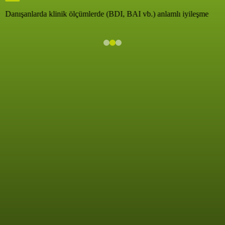
Danışanlarda klinik ölçümlerde (BDI, BAI vb.) anlamlı iyileşme