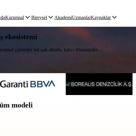
zda
Kurumsal
Bireysel
Akademi
Uzmanlar
Kaynaklar
uş ekosistemi
rumsal çözümler tek çatı altında, kalıcı dönüşümler...
üşüm modeli