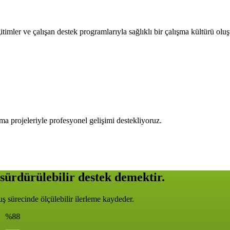
timler ve çalışan destek programlarıyla sağlıklı bir çalışma kültürü olu
ma projeleriyle profesyonel gelişimi destekliyoruz.
sürdürülebilir destek demektir.
 sürecinde ölçülebilir ilerleme kaydeder.
%88