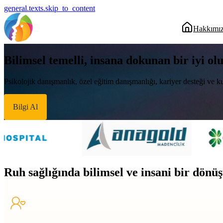
general.texts.skip_to_content
Hakkımı
Bilimsel temelli, insana dokunan bir iyi ol
Psikolojik danışmanlık, özel eğitim danışmanlığı, kariyer desteği ve ku
Bilgi Al
Ruh sağlığında bilimsel ve insani bir dön