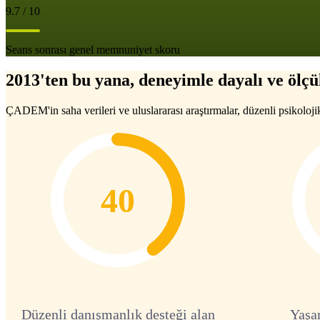
9.7 / 10
Seans sonrası genel memnuniyet skoru
2013'ten bu yana, deneyimle dayalı ve ölçül
ÇADEM'in saha verileri ve uluslararası araştırmalar, düzenli psikoloji
40
Düzenli danışmanlık desteği alan
Yaşa